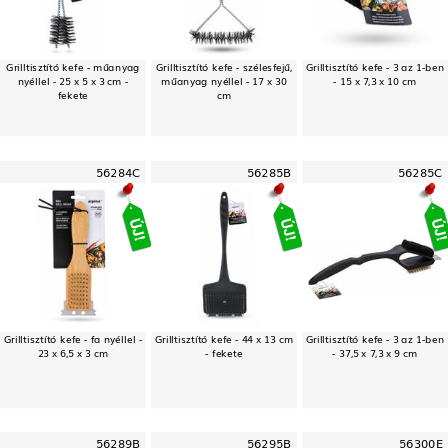
Grilltisztító kefe - műanyag
Grilltisztító kefe - szélesfejű,
Grilltisztító kefe - 3 az 1-ben
nyéllel - 25 x 5 x 3 cm -
műanyag nyéllel - 17 x 30
- 15 x 7,3 x 10 cm
fekete
cm
56284C
56285B
56285C
Grilltisztító kefe - fa nyéllel -
Grilltisztító kefe - 44 x 13 cm
Grilltisztító kefe - 3 az 1-ben
23 x 6,5 x 3 cm
- fekete
- 37,5 x 7,3 x 9 cm
56289B
56295B
56300E