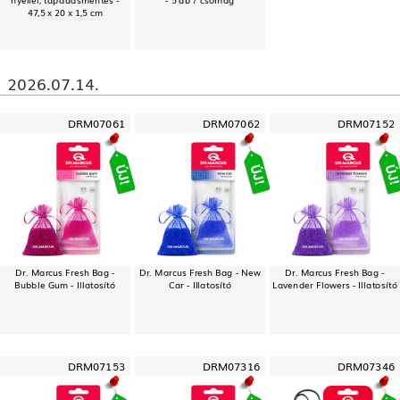
47,5 x 20 x 1,5 cm
2026.07.14.
DRM07061
DRM07062
DRM07152
Dr. Marcus Fresh Bag -
Dr. Marcus Fresh Bag - New
Dr. Marcus Fresh Bag -
Bubble Gum - Illatosító
Car - Illatosító
Lavender Flowers - Illatosító
DRM07153
DRM07316
DRM07346