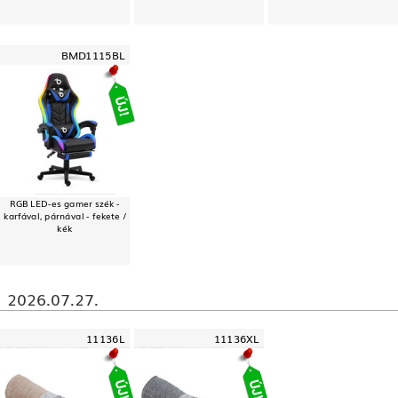
BMD1115BL
RGB LED-es gamer szék -
karfával, párnával - fekete /
kék
2026.07.27.
11136L
11136XL