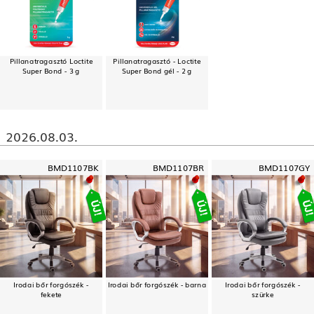
Pillanatragasztó Loctite
Pillanatragasztó - Loctite
Super Bond - 3 g
Super Bond gél - 2 g
2026.08.03.
BMD1107BK
BMD1107BR
BMD1107GY
Irodai bőr forgószék -
Irodai bőr forgószék - barna
Irodai bőr forgószék -
fekete
szürke