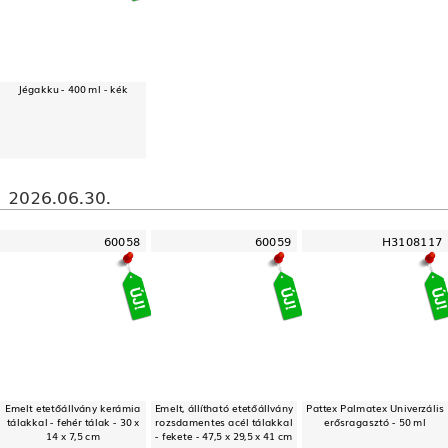
Jégakku - 400 ml - kék
2026.06.30.
60058
60059
H3108117
Emelt etetőállvány kerámia
Emelt, állítható etetőállvány
Pattex Palmatex Univerzális
tálakkal - fehér tálak - 30 x
rozsdamentes acél tálakkal
erősragasztó - 50 ml
14 x 7,5 cm
- fekete - 47,5 x 29,5 x 41 cm