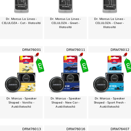
Dr. Marcus La Linea -
Dr. Marcus La Linea -
Dr. Marcus La Linea -
CELULOZA - Cat - Illatosító
CELULOZA - Greet -
CELULOZA - Cheer -
Illatosító
Illatosító
DRM76001
DRM76011
DRM76012
Dr. Marcus - Speaker
Dr. Marcus - Speaker
Dr. Marcus - Speaker
Shaped - Vanilla -
Shaped - New Car -
Shaped - Sport Fresh -
Autóillatosító
Autóillatosító
Autóillatosító
DRM76013
DRM76016
DRM76407