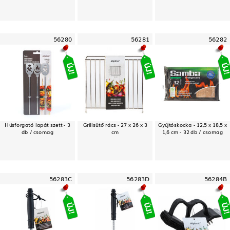
56280
56281
56282
Húsforgató lapát szett - 3
Grillsütő rács - 27 x 26 x 3
Gyújtóskocka - 12,5 x 18,5 x
db / csomag
cm
1,6 cm - 32 db / csomag
56283C
56283D
56284B