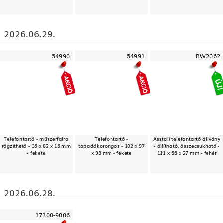
2026.06.29.
54990
54991
BW2062
Telefontartó - műszerfalra
Telefontartó -
Asztali telefontartó állvány
rögzíthető - 35 x 82 x 15 mm
tapadókorongos - 102 x 97
- állítható, összecsukható -
- fekete
x 98 mm - fekete
111 x 66 x 27 mm - fehér
2026.06.28.
17300-9006