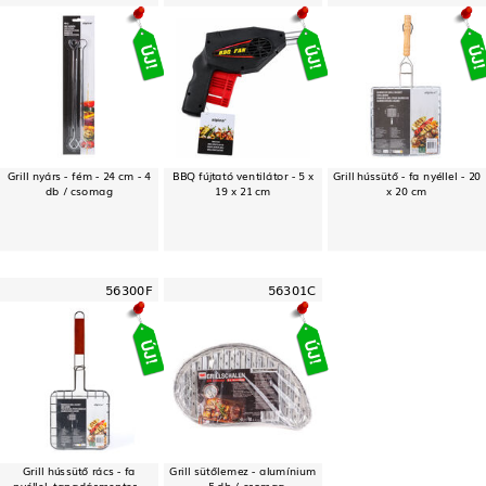
Grill nyárs - fém - 24 cm - 4
BBQ fújtató ventilátor - 5 x
Grill hússütő - fa nyéllel - 20
db / csomag
19 x 21 cm
x 20 cm
56300F
56301C
Grill hússütő rács - fa
Grill sütőlemez - alumínium
nyéllel, tapadásmentes -
- 5 db / csomag