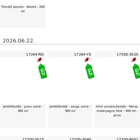
Tömítő paszta - fekete - 200
ml
2026.06.22.
17264-RD
17264-YE
17300-3020
Jelölőfesték - piros színű -
Jelölőfesték - sárga színű -
Akril zománcfesték - fémre,
500 ml
500 ml
műanyagra, fára - 400 ml -
piros
17300-5015
17300-7040
17300-8002