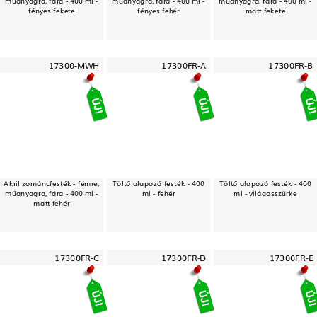
műanyagra, fára - 400 ml -
műanyagra, fára - 400 ml -
műanyagra, fára - 400 ml -
fényes fekete
fényes fehér
matt fekete
17300-MWH
17300FR-A
17300FR-B
Akril zománcfesték - fémre,
Töltő alapozó festék - 400
Töltő alapozó festék - 400
műanyagra, fára - 400 ml -
ml - fehér
ml - világosszürke
matt fehér
17300FR-C
17300FR-D
17300FR-E