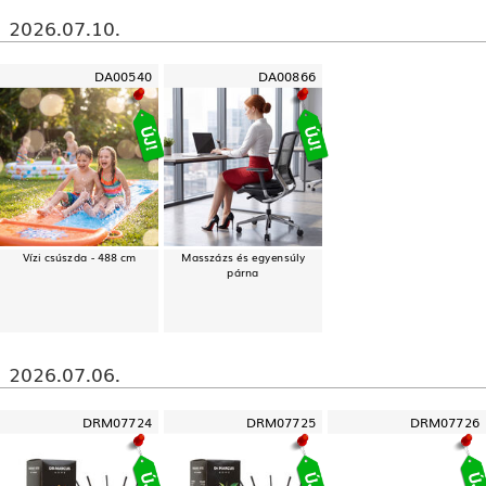
2026.07.10.
DA00540
DA00866
Vízi csúszda - 488 cm
Masszázs és egyensúly
párna
2026.07.06.
DRM07724
DRM07725
DRM07726