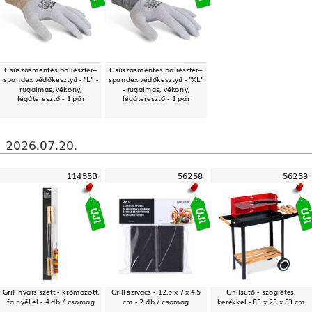
Csúszásmentes poliészter–
Csúszásmentes poliészter–
spandex védőkesztyű - "L" -
spandex védőkesztyű - "XL"
rugalmas, vékony,
- rugalmas, vékony,
légáteresztő - 1 pár
légáteresztő - 1 pár
2026.07.20.
11455B
56258
56259
Grill nyárs szett - krómozott,
Grill szivacs - 12,5 x 7 x 4,5
Grillsütő - szögletes,
fa nyéllel - 4 db / csomag
cm - 2 db / csomag
kerékkel - 83 x 28 x 83 cm