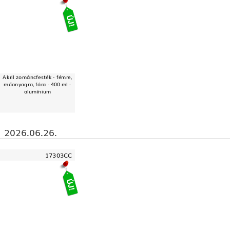
Akril zománcfesték - fémre,
műanyagra, fára - 400 ml -
alumínium
2026.06.26.
17303CC