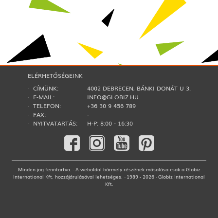
ELÉRHETŐSÉGEINK
· CÍMÜNK:
4002 DEBRECEN, BÁNKI DONÁT U 3.
· E-MAIL:
INFO@GLOBIZ.HU
· TELEFON:
+36 30 9 456 789
· FAX:
-
· NYITVATARTÁS:
H-P: 8:00 - 16:30
Minden jog fenntartva. · A weboldal bármely részének másolása csak a Globiz
International Kft. hozzájárulásával lehetséges. · 1989 - 2026 · Globiz International
Kft.