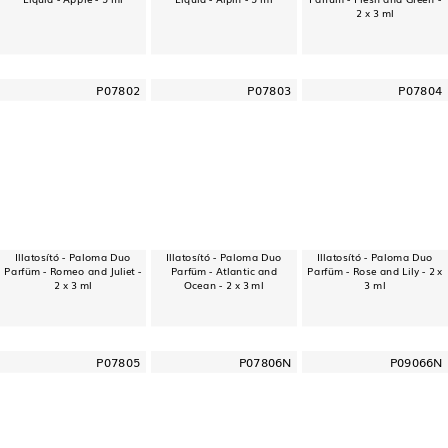
2 x 3 ml
P07802
P07803
P07804
Illatosító - Paloma Duo
Illatosító - Paloma Duo
Illatosító - Paloma Duo
Parfüm - Romeo and Juliet -
Parfüm - Atlantic and
Parfüm - Rose and Lily - 2 x
2 x 3 ml
Ocean - 2 x 3 ml
3 ml
P07805
P07806N
P09066N