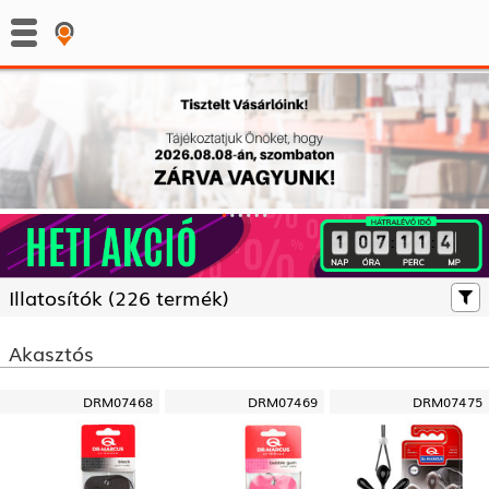
:
:
Illatosítók (
226 termék)
Akasztós
DRM07468
DRM07469
DRM07475