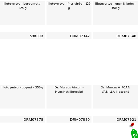
Illatgyertya - bergamott -
Illatgyertya - friss virág - 125
Illatgyertya - eper & krém -
125 g
g
350 g
58809B
DRM07342
DRM07348
Illatgyertya - trópusi - 350 g
Dr. Marcus Aircan -
Dr. Marcus AIRCAN
Hyacinth Illatosító
VANILLA Illatosító
DRM07878
DRM07880
DRM07921