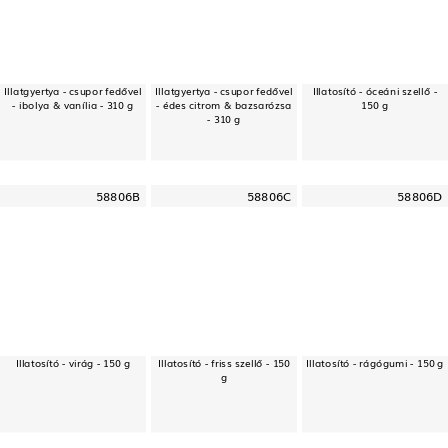
Illatgyertya - csupor fedővel
Illatgyertya - csupor fedővel
Illatosító - óceáni szellő -
- ibolya & vanília - 310 g
- édes citrom & bazsarózsa
150 g
- 310 g
58806B
58806C
58806D
Illatosító - virág - 150 g
Illatosító - friss szellő - 150
Illatosító - rágógumi - 150 g
g