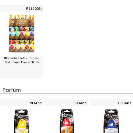
P11100N
Illatosító szett - Paloma
Gold Fresh Fruit - 90 db
Parfüm
P03465
P03466
P03467