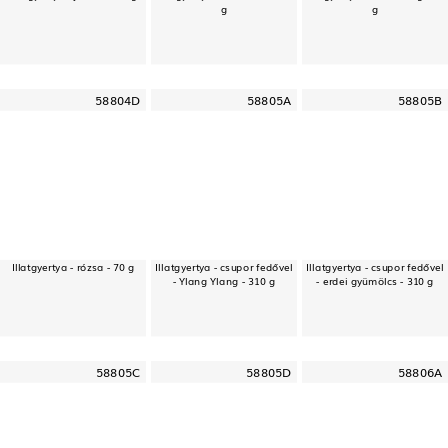
g
g
58804D
58805A
58805B
Illatgyertya - rózsa - 70 g
Illatgyertya - csupor fedővel
Illatgyertya - csupor fedővel
- Ylang Ylang - 310 g
- erdei gyümölcs - 310 g
58805C
58805D
58806A