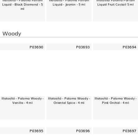
Liquid - Black Diamond - 5
Liquid - Jasmin - 5 ml
Liquid Fruit Coctail 5 ml
ml
Woody
P03690
P03693
P03694
Illatosító - Paloma Woody -
Illatosító - Paloma Woody -
Illatosító - Paloma Woody -
Vanilla - 4 ml
Oriental Spice - 4 ml
Pink Orchid - 4 ml
P03695
P03696
P03697