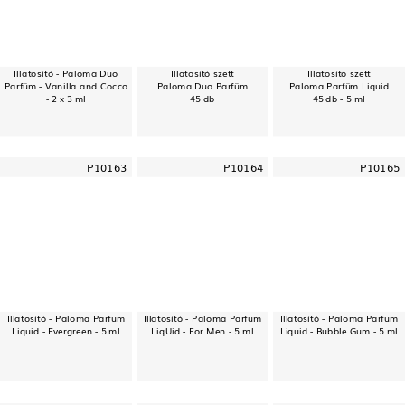
Illatosító - Paloma Duo
Illatosító szett
Illatosító szett
Parfüm - Vanilla and Cocco
Paloma Duo Parfüm
Paloma Parfüm Liquid
- 2 x 3 ml
45 db
45 db - 5 ml
P10163
P10164
P10165
Illatosító - Paloma Parfüm
Illatosító - Paloma Parfüm
Illatosító - Paloma Parfüm
Liquid - Evergreen - 5 ml
LiqUid - For Men - 5 ml
Liquid - Bubble Gum - 5 ml