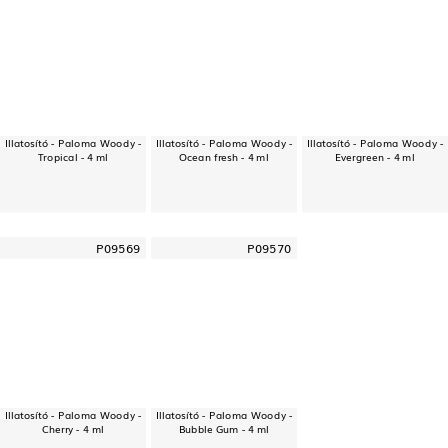
Illatosító - Paloma Woody -
Illatosító - Paloma Woody -
Illatosító - Paloma Woody -
Tropical - 4 ml
Ocean fresh - 4 ml
Evergreen - 4 ml
P09569
P09570
Illatosító - Paloma Woody -
Illatosító - Paloma Woody -
Cherry - 4 ml
Bubble Gum - 4 ml