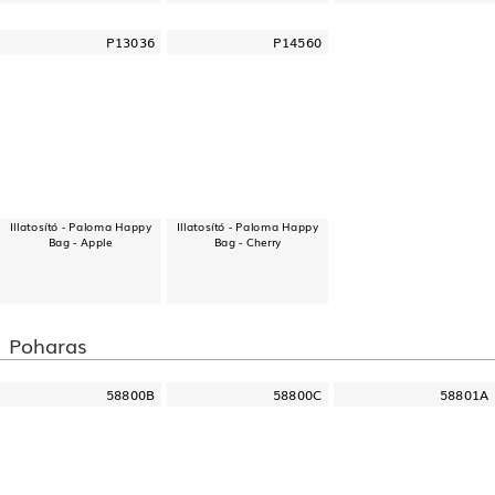
P13036
P14560
Illatosító - Paloma Happy
Illatosító - Paloma Happy
Bag - Apple
Bag - Cherry
Poharas
58800B
58800C
58801A