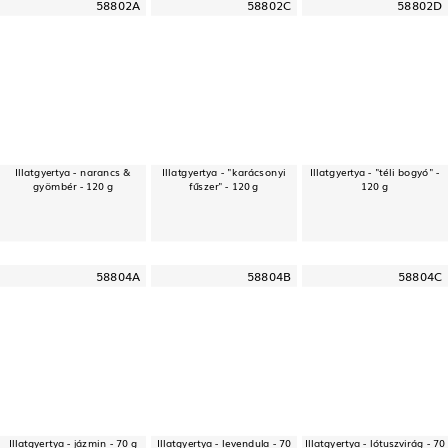
58802A
58802C
58802D
Illatgyertya - narancs &
Illatgyertya - "karácsonyi
Illatgyertya - "téli bogyó" -
gyömbér - 120 g
fűszer" - 120 g
120 g
58804A
58804B
58804C
Illatgyertya - jázmin - 70 g
Illatgyertya - levendula - 70
Illatgyertya - lótuszvirág - 70