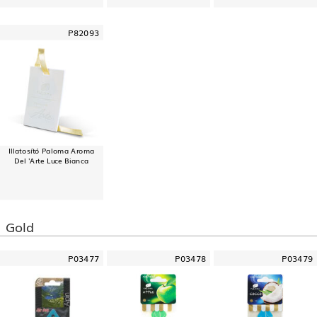
P82093
Illatosító Paloma Aroma
Del 'Arte Luce Bianca
Gold
P03477
P03478
P03479