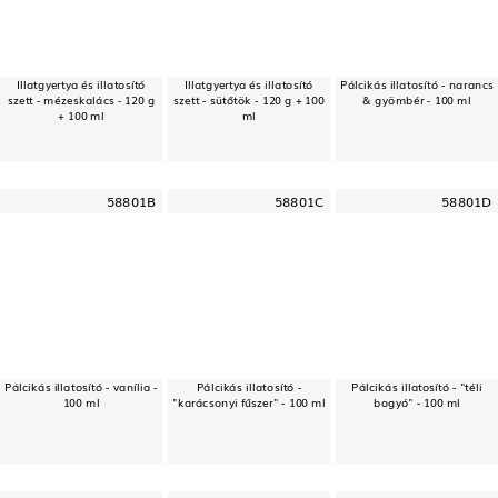
Illatgyertya és illatosító
Illatgyertya és illatosító
Pálcikás illatosító - narancs
szett - mézeskalács - 120 g
szett - sütőtök - 120 g + 100
& gyömbér - 100 ml
+ 100 ml
ml
58801B
58801C
58801D
Pálcikás illatosító - vanília -
Pálcikás illatosító -
Pálcikás illatosító - "téli
100 ml
"karácsonyi fűszer" - 100 ml
bogyó" - 100 ml