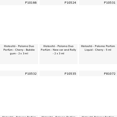
P10166
P10524
P10531
Illatosító - Paloma Duo
Illatosító - Paloma Duo
Illatosító - Paloma Parfüm
Parfüm - Cherry - Bubble
Parfüm - New car and Rally
Liquid - Cherry - 5 ml
gum - 2 x 3 ml
- 2 x 3 ml
P10532
P10535
P81072
Illatosító - Paloma Parfüm
Illatosító - Paloma Parfüm
Illatosító Paloma Parfüm