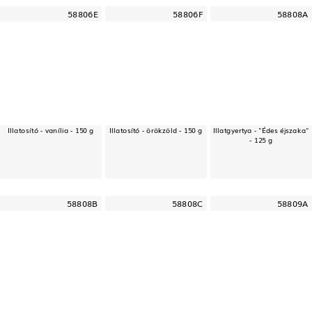
58806E
58806F
58808A
Illatosító - vanília - 150 g
Illatosító - örökzöld - 150 g
Illatgyertya - "Édes éjszaka"
- 125 g
58808B
58808C
58809A