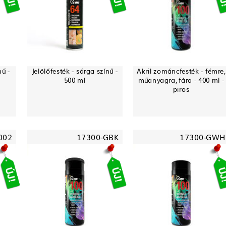
nű -
Jelölőfesték - sárga színű -
Akril zománcfesték - fémre,
500 ml
műanyagra, fára - 400 ml -
piros
002
17300-GBK
17300-GWH