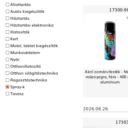
Állattartás
17300-9
Autós kiegészítők
Háztartás
Háztartási elektronika
Illatosítók
Kert
Mobil, tablet kiegészítők
Munkavédelem
Nyár
Otthonillatosító
Akril zománcfesték - fé
Otthon világítástechnika
műanyagra, fára - 400 
Ragasztás­technika
alumínium
Spray-k
Tavasz
2026.06.26.
1730