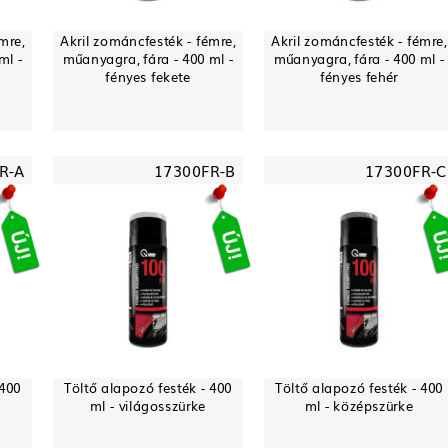
mre,
Akril zománcfesték - fémre,
Akril zománcfesték - fémre,
ml -
műanyagra, fára - 400 ml -
műanyagra, fára - 400 ml -
fényes fekete
fényes fehér
R-A
17300FR-B
17300FR-C
 400
Töltő alapozó festék - 400
Töltő alapozó festék - 400
ml - világosszürke
ml - középszürke