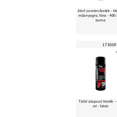
Akril zománcfesték - fé
műanyagra, fára - 400 
barna
17300F
Töltő alapozó festék -
ml - fehér