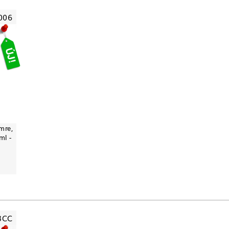
006
mre,
ml -
3CC