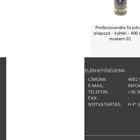
Professzionális fa pác
alapozó - kültéri - 400 
modern.01
NAVIGÁCIÓ
ELÉRHETŐSÉGEINK
·
RÓLUNK
· CÍMÜNK:
4002
·
REGISZTRÁCIÓ
· E-MAIL:
INFO
·
KAPCSOLAT
· TELEFON:
+36 3
·
GY.I.K.
· FAX:
-
·
SZERZŐDÉSI FELTÉTELEK
· NYITVATARTÁS:
H-P: 8
·
ADATVÉDELMI NYILATKOZAT
·
TERMÉKVISSZAHÍVÁSOK
·
ÁLLÁSLEHETŐSÉG