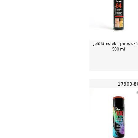
Jelölőfesték - piros szí
500 ml
17300-8