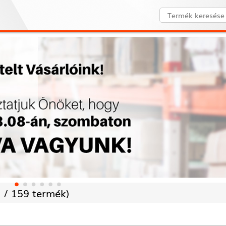
 /
159 termék)