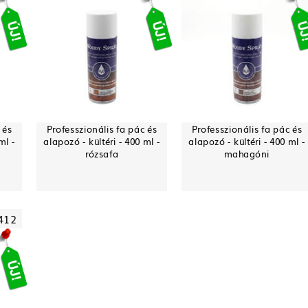
 és
Professzionális fa pác és
Professzionális fa pác és
ml -
alapozó - kültéri - 400 ml -
alapozó - kültéri - 400 ml -
rózsafa
mahagóni
412