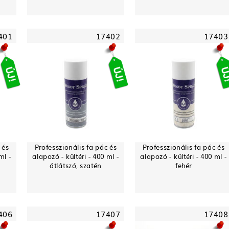
401
17402
17403
 és
Professzionális fa pác és
Professzionális fa pác és
ml -
alapozó - kültéri - 400 ml -
alapozó - kültéri - 400 ml -
átlátszó, szatén
fehér
406
17407
17408