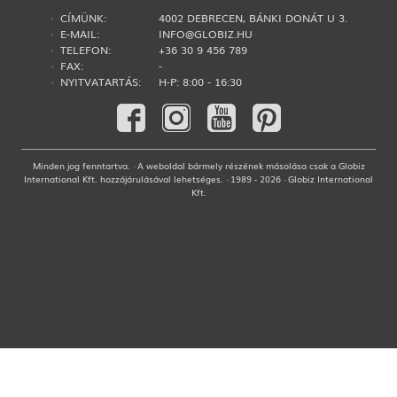
· CÍMÜNK:
4002 DEBRECEN, BÁNKI DONÁT U 3.
· E-MAIL:
INFO@GLOBIZ.HU
· TELEFON:
+36 30 9 456 789
· FAX:
-
· NYITVATARTÁS:
H-P: 8:00 - 16:30
Minden jog fenntartva. · A weboldal bármely részének másolása csak a Globiz
International Kft. hozzájárulásával lehetséges. · 1989 - 2026 · Globiz International
Kft.