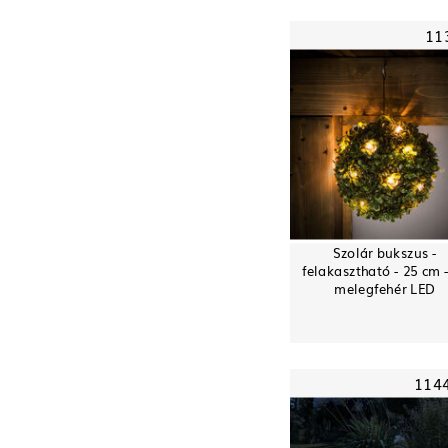
11
Szolár bukszus -
felakasztható - 25 cm 
melegfehér LED
114