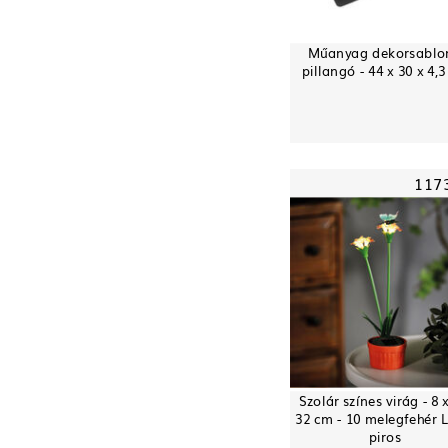
Műanyag dekorsablon
pillangó - 44 x 30 x 4,
117
Szolár színes virág - 8 x
32 cm - 10 melegfehér 
piros