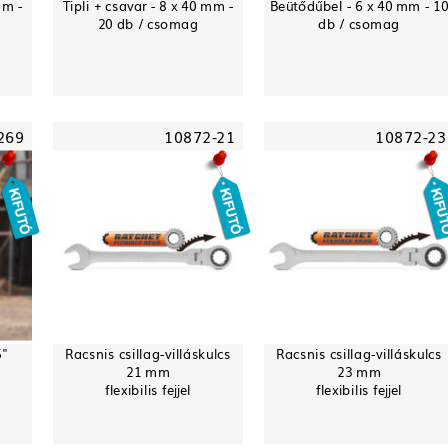
mm -
Tipli + csavar - 8 x 40 mm -
Beütődűbel - 6 x 40 mm - 1
20 db / csomag
db / csomag
269
10872-21
10872-23
5"
Racsnis csillag-villáskulcs
Racsnis csillag-villáskulcs
21 mm
23 mm
flexibilis fejjel
flexibilis fejjel