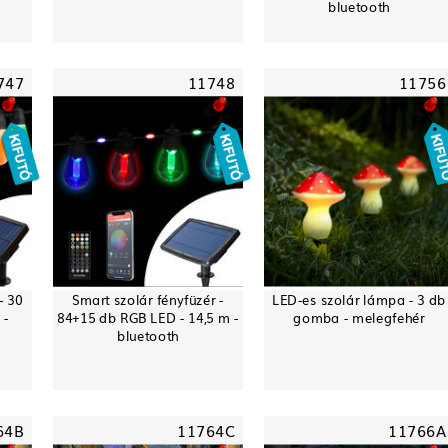
bluetooth
747
11748
11756
- 30
Smart szolár fényfüzér -
LED-es szolár lámpa - 3 db
 -
84+15 db RGB LED - 14,5 m -
gomba - melegfehér
bluetooth
64B
11764C
11766A