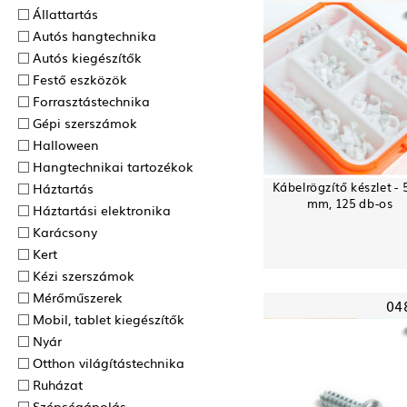
Állattartás
Autós hangtechnika
Autós kiegészítők
Festő eszközök
Forrasztás­technika
Gépi szerszámok
Halloween
Hangtechnikai tartozékok
Kábelrögzítő készlet - 
Háztartás
mm, 125 db-os
Háztartási elektronika
Karácsony
Kert
Kézi szerszámok
Mérőműszerek
04
Mobil, tablet kiegészítők
Nyár
Otthon világítástechnika
Ruházat
Szépségápolás