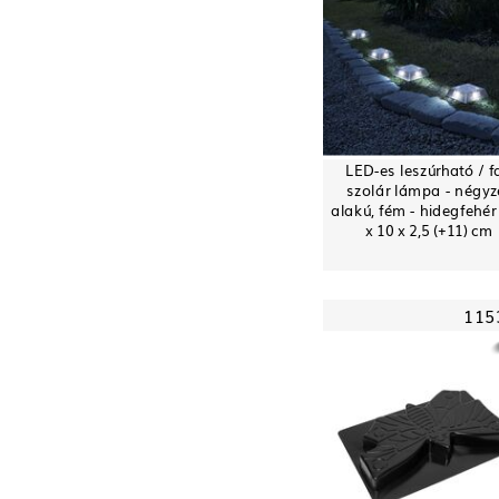
LED-es leszúrható / fa
szolár lámpa - négyz
alakú, fém - hidegfehér 
x 10 x 2,5 (+11) cm
115