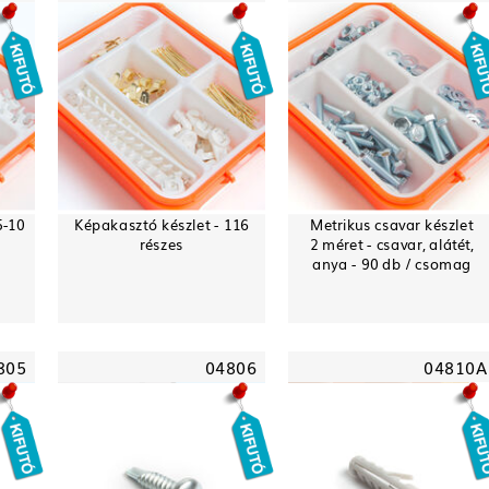
5-10
Képakasztó készlet - 116
Metrikus csavar készlet
részes
2 méret - csavar, alátét,
anya - 90 db / csomag
805
04806
04810A