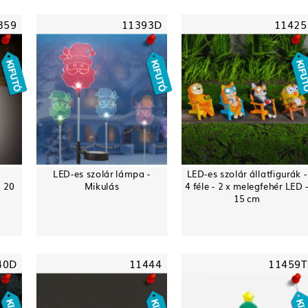
359
11393D
11425
LED-es szolár lámpa -
LED-es szolár állatfigurák -
- 20
Mikulás
4 féle - 2 x melegfehér LED 
15 cm
40D
11444
11459T