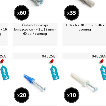
-
Önfúró laposfejű
Tipli - 6 x 30 mm - 35 db /
 x 16
lemezcsavar - 4,2 x 19 mm -
csomag
g
60 db / csomag
25A
04825B
04828A