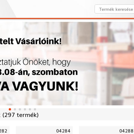
 (
297 termék)
282
04284
04288