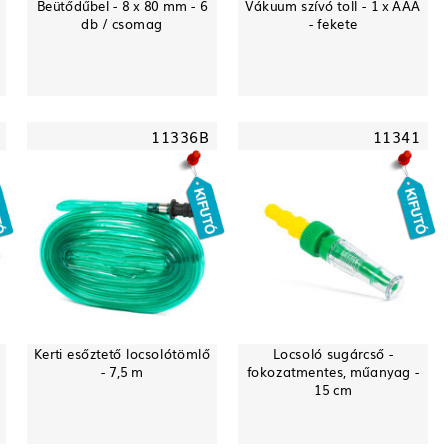
0
Beütődűbel - 8 x 80 mm - 6
Vákuum szívó toll - 1 x AAA
db / csomag
- fekete
11336B
11341
Kerti esőztető locsolótömlő
Locsoló sugárcső -
- 7,5 m
fokozatmentes, műanyag -
15 cm