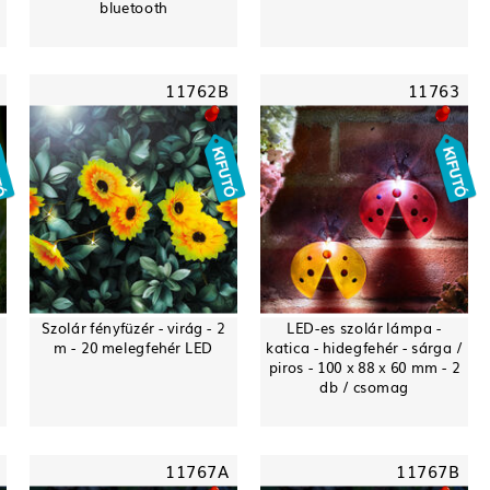
bluetooth
11762B
11763
Szolár fényfüzér - virág - 2
LED-es szolár lámpa -
m - 20 melegfehér LED
katica - hidegfehér - sárga /
piros - 100 x 88 x 60 mm - 2
db / csomag
11767A
11767B