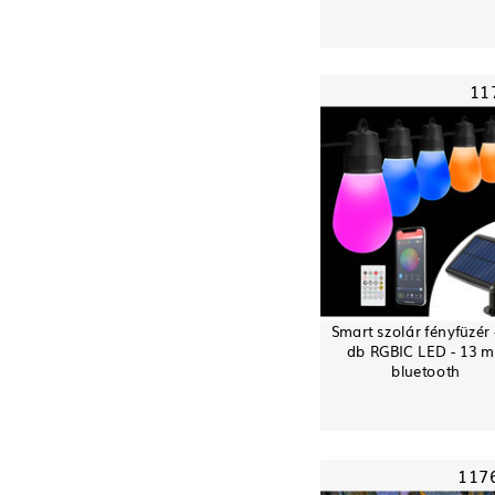
11
Smart szolár fényfüzér 
db RGBIC LED - 13 m
bluetooth
117