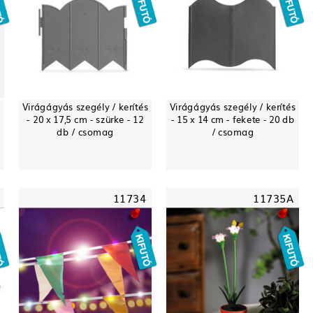
Virágágyás szegély / kerítés
Virágágyás szegély / kerítés
- 20 x 17,5 cm - szürke - 12
- 15 x 14 cm - fekete - 20 db
db / csomag
/ csomag
11734
11735A