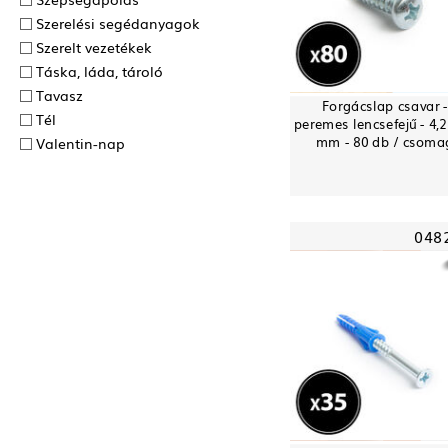
Szerelési segédanyagok
Szerelt vezetékek
Táska, láda, tároló
Tavasz
Forgácslap csavar 
Tél
peremes lencsefejű - 4,2
mm - 80 db / csoma
Valentin-nap
048