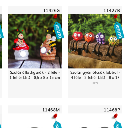
11426G
11427B
Szolár állatfigurák - 2 féle -
Szolár gyümölcsök lábbal -
-
1 fehér LED - 8,5 x 8 x 15 cm
4 féle - 2 fehér LED - 8 x 17
cm
11468M
11468P