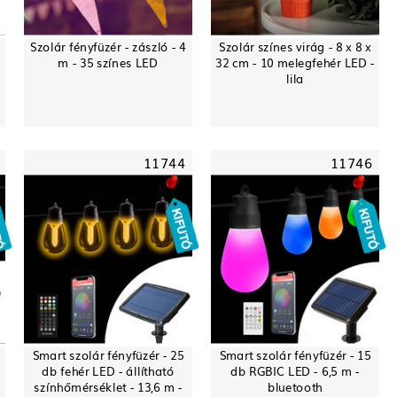
Szolár fényfüzér - zászló - 4
Szolár színes virág - 8 x 8 x
m - 35 színes LED
32 cm - 10 melegfehér LED -
lila
11744
11746
Smart szolár fényfüzér - 25
Smart szolár fényfüzér - 15
db fehér LED - állítható
db RGBIC LED - 6,5 m -
színhőmérséklet - 13,6 m -
bluetooth