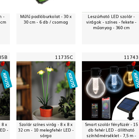
 -
Műfű padlóburkolat - 30 x
Leszúrható LED szolár -
3 cm
30 cm - 6 db / csomag
virágok - színes - fekete -
műanyag - 360 cm
35B
11735C
11743
 8 x
Szolár színes virág - 8 x 8 x
Smart szolár fényfüzér - 15
LED -
32 cm - 10 melegfehér LED -
db fehér LED - állítható
sárga
színhőmérséklet - 7,5 m -