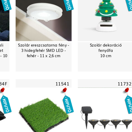
li
Szolár ereszcsatorna fény -
Szolár dekoráció
et
3 hidegfehér SMD LED -
fenyőfa
- 10
fehér - 11 x 2,6 cm
10 cm
34F
11541
11732