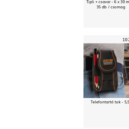
Tipli + csavar - 6 x 30 
35 db / csomag
10
Telefontartó tok - 5,