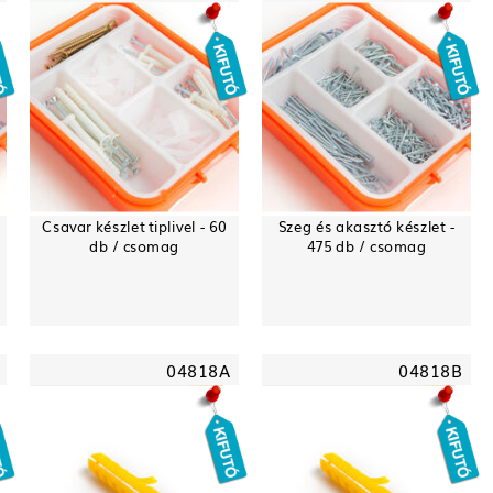
Csavar készlet tiplivel - 60
Szeg és akasztó készlet -
db / csomag
475 db / csomag
04818A
04818B