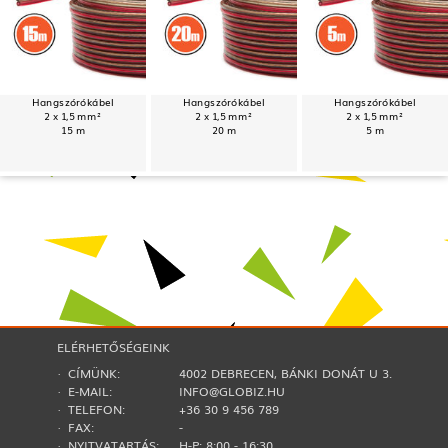
Hangszórókábel
Hangszórókábel
Hangszórókábel
2 x 1,5 mm²
2 x 1,5 mm²
2 x 1,5 mm²
15 m
20 m
5 m
ELÉRHETŐSÉGEINK
· CÍMÜNK:
4002 DEBRECEN, BÁNKI DONÁT U 3.
· E-MAIL:
INFO@GLOBIZ.HU
· TELEFON:
+36 30 9 456 789
· FAX:
-
· NYITVATARTÁS:
H-P: 8:00 - 16:30