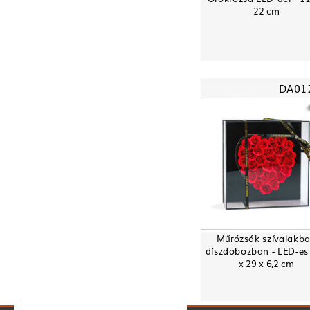
22 cm
DA01
Műrózsák szívalakb
díszdobozban - LED-es 
x 29 x 6,2 cm