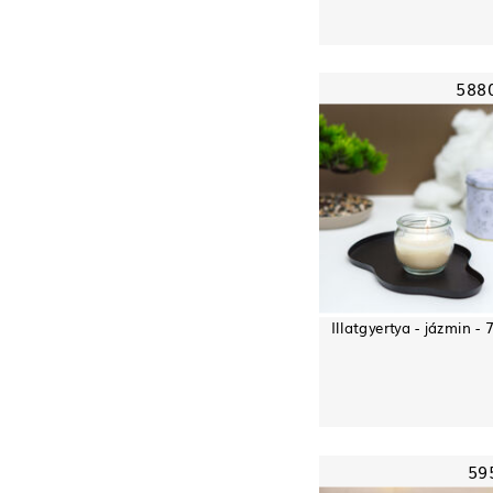
588
Illatgyertya - jázmin - 
59