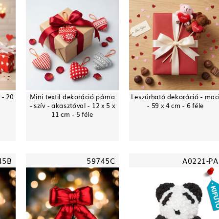
 - 20
Mini textil dekoráció párna
Leszúrható dekoráció - mac
- szív - akasztóval - 12 x 5 x
- 59 x 4 cm - 6 féle
11 cm - 5 féle
45B
59745C
A0221-PA