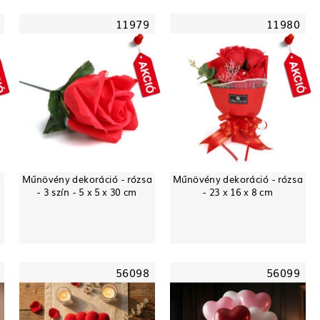
11979
11980
Műnövény dekoráció - rózsa
Műnövény dekoráció - rózsa
- 3 szín - 5 x 5 x 30 cm
- 23 x 16 x 8 cm
56098
56099