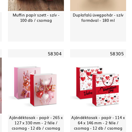
Muffin papír szett - szív -
Duplafalú üvegpohár - szív
100 db / csomag
formával - 180 ml
58304
58305
Ajándéktasak - papír - 265 x
Ajándéktasak - papír - 114 x
127 x 330 mm - 2 féle /
64 x 146 mm - 2 féle /
csomag - 12 db / csomag
csomag - 12 db / csomag