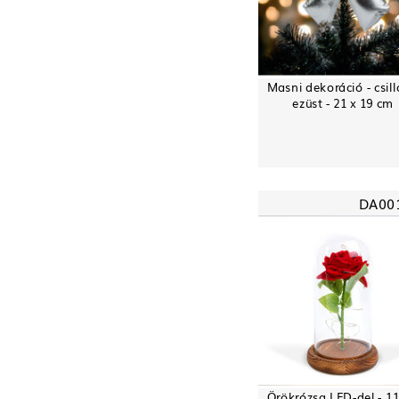
Masni dekoráció - csil
ezüst - 21 x 19 cm
DA00
Örökrózsa LED-del - 11