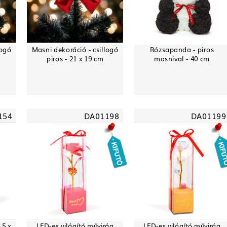
logó
Masni dekoráció - csillogó
Rózsapanda - piros
piros - 21 x 19 cm
masnival - 40 cm
154
DA01198
DA01199
.5 x
LED-es világító művirág
LED-es világító művirág