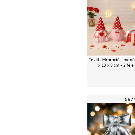
Textil dekoráció - manó
x 13 x 9 cm - 2 féle
597