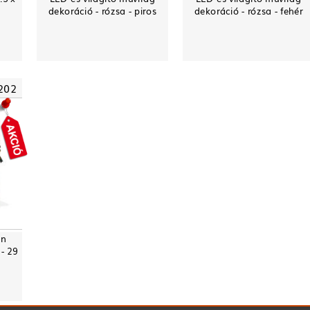
dekoráció - rózsa - piros
dekoráció - rózsa - fehér
202
an
- 29