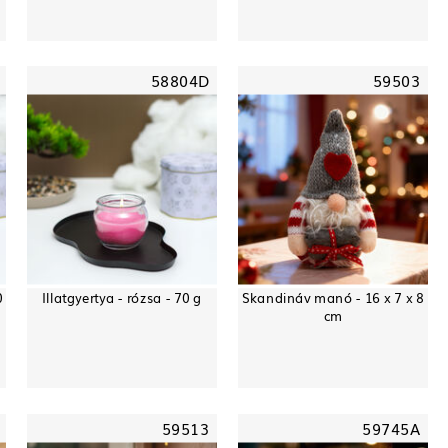
58804D
59503
0
Illatgyertya - rózsa - 70 g
Skandináv manó - 16 x 7 x 8
cm
59513
59745A