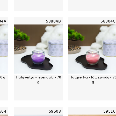
04A
58804B
58804C
70 g
Illatgyertya - levendula - 70
Illatgyertya - lótuszvirág - 7
g
g
504
59508
59510