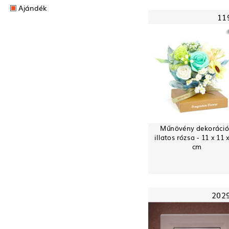
Ajándék
11
Műnövény dekoráció
illatos rózsa - 11 x 11 
cm
202