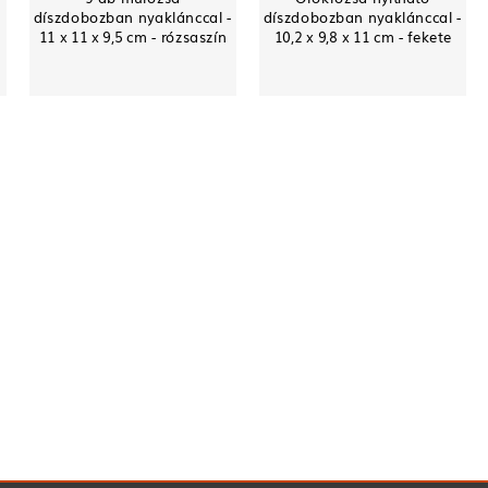
díszdobozban nyaklánccal -
díszdobozban nyaklánccal -
11 x 11 x 9,5 cm - rózsaszín
10,2 x 9,8 x 11 cm - fekete