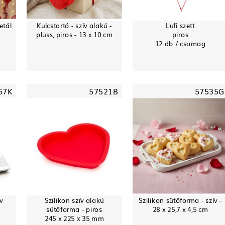
etál
Kulcstartó - szív alakú -
Lufi szett
plüss, piros - 13 x 10 cm
piros
12 db / csomag
67K
57521B
57535G
v
Szilikon szív alakú
Szilikon sütőforma - szív -
sütőforma - piros
28 x 25,7 x 4,5 cm
245 x 225 x 35 mm