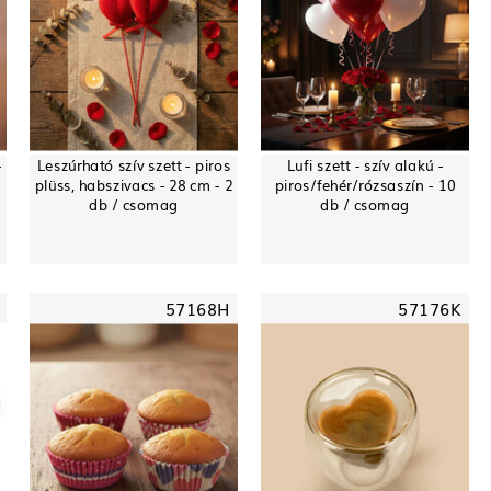
-
Leszúrható szív szett - piros
Lufi szett - szív alakú -
plüss, habszivacs - 28 cm - 2
piros/fehér/rózsaszín - 10
db / csomag
db / csomag
57168H
57176K