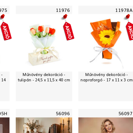
975
11976
11978A
 -
Műnövény dekoráció -
Műnövény dekoráció -
x 14
tulipán - 24,5 x 11,5 x 40 cm
napraforgó - 17 x 11 x 3 cm
95H
56096
56097