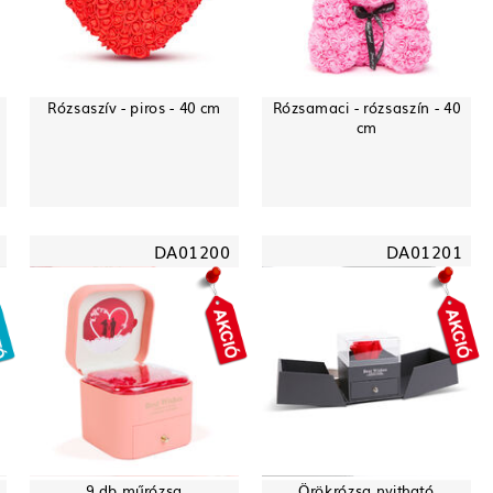
Rózsaszív - piros - 40 cm
Rózsamaci - rózsaszín - 40
cm
DA01200
DA01201
9 db műrózsa
Örökrózsa nyitható