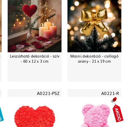
i
Leszúrható dekoráció - szív
Masni dekoráció - csillogó
- 60 x 12 x 3 cm
arany - 21 x 19 cm
A0221-PSZ
A0221-R