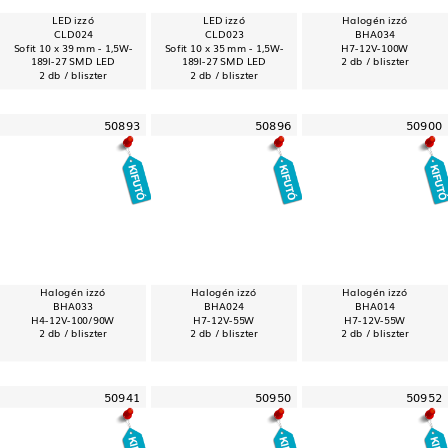
LED izzó
LED izzó
Halogén izzó
CLD024
CLD023
BHA034
Sofit 10 x 39 mm - 1,5W-
Sofit 10 x 35 mm - 1,5W-
H7-12V-100W
189l-27 SMD LED
189l-27 SMD LED
2 db / bliszter
2 db / bliszter
2 db / bliszter
50893
50896
50900
Halogén izzó
Halogén izzó
Halogén izzó
BHA033
BHA024
BHA014
H4-12V-100/90W
H7-12V-55W
H7-12V-55W
2 db / bliszter
2 db / bliszter
2 db / bliszter
50941
50950
50952