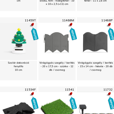
cm
alakú, fém - hidegfehér - 10
fehér - 11 x 2,6 cm
x 10 x 2,5 (+11) cm
11459T
11468M
11468P
Szolár dekoráció
Virágágyás szegély / kerítés
Virágágyás szegély / kerítés
fenyőfa
- 20 x 17,5 cm - szürke - 12
- 15 x 14 cm - fekete - 20 db
10 cm
db / csomag
/ csomag
11534F
11541
11732