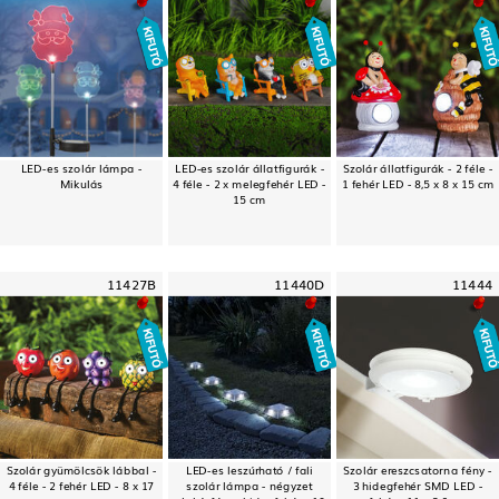
LED-es szolár lámpa -
LED-es szolár állatfigurák -
Szolár állatfigurák - 2 féle -
Mikulás
4 féle - 2 x melegfehér LED -
1 fehér LED - 8,5 x 8 x 15 cm
15 cm
11427B
11440D
11444
Szolár gyümölcsök lábbal -
LED-es leszúrható / fali
Szolár ereszcsatorna fény -
4 féle - 2 fehér LED - 8 x 17
szolár lámpa - négyzet
3 hidegfehér SMD LED -