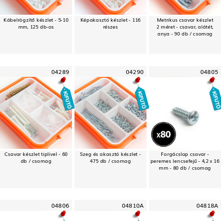
Kábelrögzítő készlet - 5-10
Képakasztó készlet - 116
Metrikus csavar készlet
mm, 125 db-os
részes
2 méret - csavar, alátét,
anya - 90 db / csomag
04289
04290
04805
Csavar készlet tiplivel - 60
Szeg és akasztó készlet -
Forgácslap csavar -
db / csomag
475 db / csomag
peremes lencsefejű - 4,2 x 16
mm - 80 db / csomag
04806
04810A
04818A