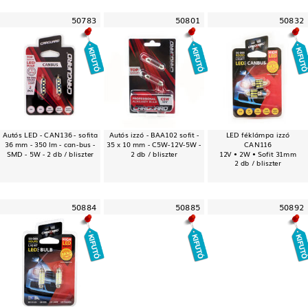
50783
50801
50832
Autós LED - CAN136 - sofita
Autós izzó - BAA102 sofit -
LED féklámpa izzó
36 mm - 350 lm - can-bus -
35 x 10 mm - C5W-12V-5W -
CAN116
SMD - 5W - 2 db / bliszter
2 db / bliszter
12V • 2W • Sofit 31mm
2 db / bliszter
50884
50885
50892