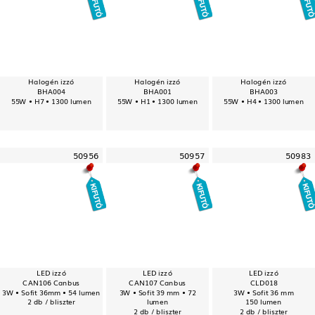
Halogén izzó
Halogén izzó
Halogén izzó
BHA004
BHA001
BHA003
55W • H7 • 1300 lumen
55W • H1 • 1300 lumen
55W • H4 • 1300 lumen
50956
50957
50983
LED izzó
LED izzó
LED izzó
CAN106 Canbus
CAN107 Canbus
CLD018
3W • Sofit 36mm • 54 lumen
3W • Sofit 39 mm • 72
3W • Sofit 36 mm
2 db / bliszter
lumen
150 lumen
2 db / bliszter
2 db / bliszter