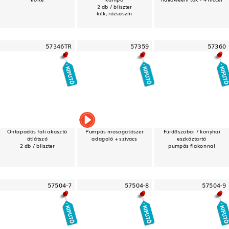
2 db / bliszter
kék, rózsaszín
57346TR
57359
57360
Öntapadós fali akasztó
Pumpás mosogatószer
Fürdőszobai / konyhai
átlátszó
adagoló + szivacs
eszköztartó
2 db / bliszter
pumpás flakonnal
57504-7
57504-8
57504-9