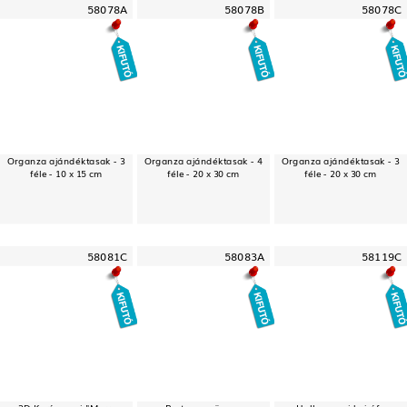
58078A
58078B
58078C
Organza ajándéktasak - 3
Organza ajándéktasak - 4
Organza ajándéktasak - 3
féle - 10 x 15 cm
féle - 20 x 30 cm
féle - 20 x 30 cm
58081C
58083A
58119C
3D Karácsonyi "Merry
Party szemüveg -
Halloween-i hajráf -