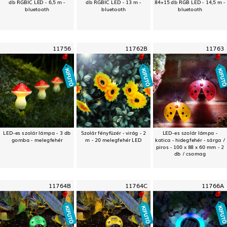
db RGBIC LED - 6,5 m -
db RGBIC LED - 13 m -
84+15 db RGB LED - 14,5 m -
bluetooth
bluetooth
bluetooth
11756
11762B
11763
LED-es szolár lámpa - 3 db
Szolár fényfüzér - virág - 2
LED-es szolár lámpa -
gomba - melegfehér
m - 20 melegfehér LED
katica - hidegfehér - sárga /
piros - 100 x 88 x 60 mm - 2
db / csomag
11764B
11764C
11766A