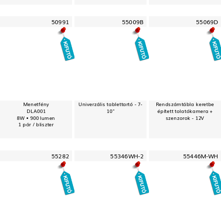
50991
55009B
55069D
Menetfény
Univerzális tablettartó - 7-
Rendszámtábla keretbe
DLA001
10"
épített tolatókamera +
8W • 900 lumen
szenzorok - 12V
1 pár / bliszter
55282
55346WH-2
55446M-WH