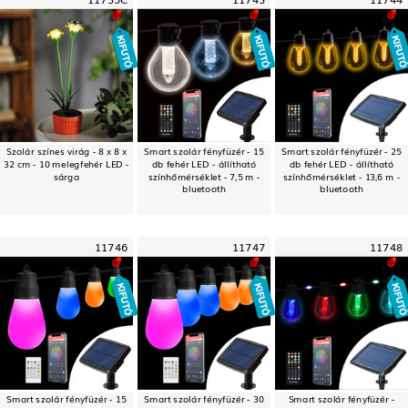
Szolár színes virág - 8 x 8 x
Smart szolár fényfüzér - 15
Smart szolár fényfüzér - 25
32 cm - 10 melegfehér LED -
db fehér LED - állítható
db fehér LED - állítható
sárga
színhőmérséklet - 7,5 m -
színhőmérséklet - 13,6 m -
bluetooth
bluetooth
11746
11747
11748
Smart szolár fényfüzér - 15
Smart szolár fényfüzér - 30
Smart szolár fényfüzér -