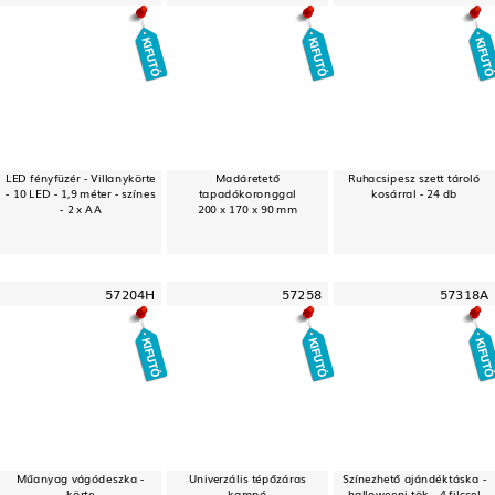
LED fényfüzér - Villanykörte
Madáretető
Ruhacsipesz szett tároló
- 10 LED - 1,9 méter - színes
tapadókoronggal
kosárral - 24 db
- 2 x AA
200 x 170 x 90 mm
57204H
57258
57318A
Műanyag vágódeszka -
Univerzális tépőzáras
Színezhető ajándéktáska -
körte
kampó
halloweeni tök - 4 filccel