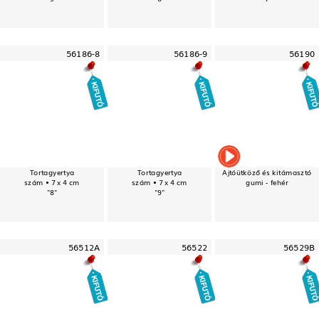
56186-8
56186-9
56190
Tortagyertya
Tortagyertya
Ajtóütköző és kitámasztó
szám • 7 x 4 cm
szám • 7 x 4 cm
gumi - fehér
"8"
"9"
56512A
56522
56529B