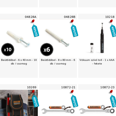
04828A
04828B
10218
Beütődűbel - 6 x 40 mm - 10
Beütődűbel - 8 x 80 mm - 6
Vákuum szívó toll - 1 x AAA
db / csomag
db / csomag
- fekete
10269
10872-21
10872-23