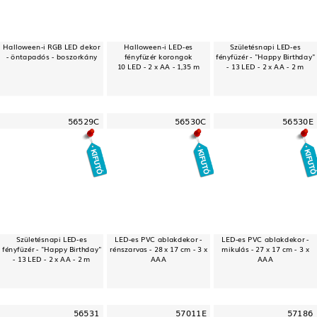
Halloween-i RGB LED dekor
Halloween-i LED-es
Születésnapi LED-es
- öntapadós - boszorkány
fényfüzér korongok
fényfüzér - "Happy Birthday"
10 LED - 2 x AA - 1,35 m
- 13 LED - 2 x AA - 2 m
56529C
56530C
56530E
Születésnapi LED-es
LED-es PVC ablakdekor -
LED-es PVC ablakdekor -
fényfüzér - "Happy Birthday"
rénszarvas - 28 x 17 cm - 3 x
mikulás - 27 x 17 cm - 3 x
- 13 LED - 2 x AA - 2 m
AAA
AAA
56531
57011E
57186