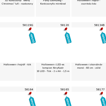
Christmas" lufi - rozéarany
Karácsonyfa mintával
csontváz kéz
58119G
58120
58134B
Halloween-i hajráf - tök
Halloween-i LED-es
Halloween-i skandináv
lampion fényfüzér
manó - 60 cm - zöld
10 LED - Tök - 2 x AA - 1,5 m
58164
58165
58177