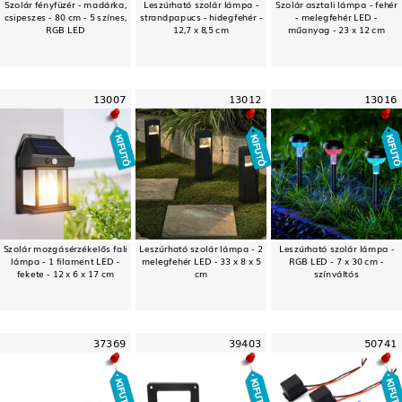
Szolár fényfüzér - madárka,
Leszúrható szolár lámpa -
Szolár asztali lámpa - fehér
csipeszes - 80 cm - 5 színes,
strandpapucs - hidegfehér -
- melegfehér LED -
RGB LED
12,7 x 8,5 cm
műanyag - 23 x 12 cm
13007
13012
13016
Szolár mozgásérzékelős fali
Leszúrható szolár lámpa - 2
Leszúrható szolár lámpa -
lámpa - 1 filament LED -
melegfehér LED - 33 x 8 x 5
RGB LED - 7 x 30 cm -
fekete - 12 x 6 x 17 cm
cm
színváltós
37369
39403
50741