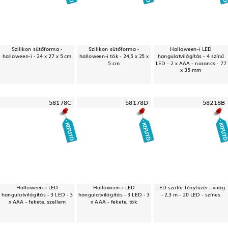
Szilikon sütőforma -
Szilikon sütőforma -
Halloween-i LED
halloween-i - 24 x 27 x 5 cm
halloween-i tök - 24,5 x 25 x
hangulatvilágítás - 4 színű
5 cm
LED - 2 x AAA - narancs - 77
x 35 mm
58178C
58178D
58218B
Halloween-i LED
Halloween-i LED
LED szolár fényfüzér - virág
hangulatvilágítás - 3 LED - 3
hangulatvilágítás - 3 LED - 3
- 2,3 m - 20 LED - színes
x AAA - fekete, szellem
x AAA - fekete, tök