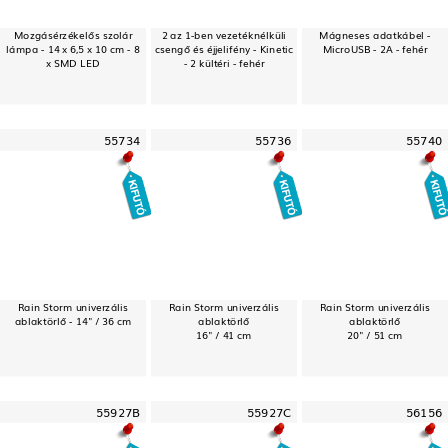
Mozgásérzékelős szolár
2 az 1-ben vezetéknélküli
Mágneses adatkábel -
lámpa - 14 x 6,5 x 10 cm - 8
csengő és éjjelifény - Kinetic
MicroUSB - 2A - fehér
x SMD LED
- 2 kültéri - fehér
55734
55736
55740
Rain Storm univerzális
Rain Storm univerzális
Rain Storm univerzális
ablaktörlő - 14" / 36 cm
ablaktörlő
ablaktörlő
16" / 41 cm
20" / 51 cm
55927B
55927C
56156