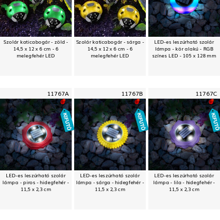
Szolár katicabogár - zöld -
Szolár katicabogár - sárga -
LED-es leszúrható szolár
14,5 x 12 x 6 cm - 6
14,5 x 12 x 6 cm - 6
lámpa - kör alakú - RGB
melegfehér LED
melegfehér LED
színes LED - 105 x 128 mm
11767A
11767B
11767C
LED-es leszúrható szolár
LED-es leszúrható szolár
LED-es leszúrható szolár
lámpa - piros - hidegfehér -
lámpa - sárga - hidegfehér -
lámpa - lila - hidegfehér -
11,5 x 2,3 cm
11,5 x 2,3 cm
11,5 x 2,3 cm