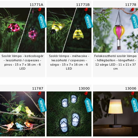
11771A
11771B
11778
Szolár lámpa - katicabogár
Szolár lámpa - méhecske -
Felakasztható szolár lámpa
- leszúrható / csipeszes -
leszúrható / csipeszes -
- hőlégballon - lángeffekt -
piros - 15 x 7 x 16 cm - 6
sárga - 15 x 7 x 16 cm - 6
12 sárga LED - 11 x 11 x 37
LED
LED
cm
11787
13000
13006