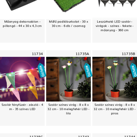
Műanyag dekorsablon -
Műfű padlóburkolat - 30 x
Leszúrható LED szolár -
pillangó - 44 x 30 x 4,3 cm
30 cm - 6 db / csomag
virágok - színes - fekete -
műanyag - 360 cm
11734
11735A
11735B
Szolár fényfüzér - zászló - 4
Szolár színes virág - 8 x 8 x
Szolár színes virág - 8 x 8 x
m - 35 színes LED
32 cm - 10 melegfehér LED -
32 cm - 10 melegfehér LED -
lila
piros
11735C
11743
11744