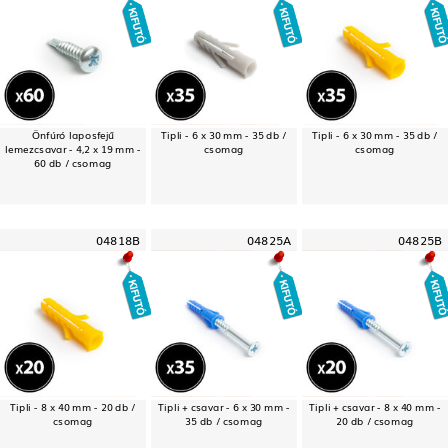
Önfúró laposfejű
Tipli - 6 x 30 mm - 35 db /
Tipli - 6 x 30 mm - 35 db /
lemezcsavar - 4,2 x 19 mm -
csomag
csomag
60 db / csomag
04818B
04825A
04825B
Tipli - 8 x 40 mm - 20 db /
Tipli + csavar - 6 x 30 mm -
Tipli + csavar - 8 x 40 mm -
csomag
35 db / csomag
20 db / csomag