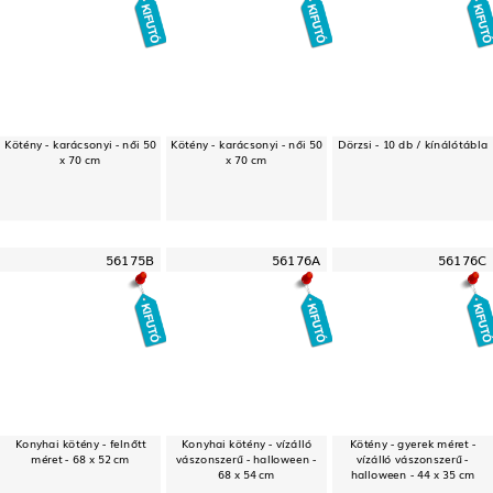
Kötény - karácsonyi - női 50
Kötény - karácsonyi - női 50
Dörzsi - 10 db / kínálótábla
x 70 cm
x 70 cm
56175B
56176A
56176C
Konyhai kötény - felnőtt
Konyhai kötény - vízálló
Kötény - gyerek méret -
méret - 68 x 52 cm
vászonszerű - halloween -
vízálló vászonszerű -
68 x 54 cm
halloween - 44 x 35 cm