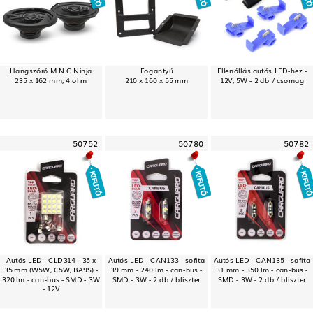
Hangszóró M.N.C Ninja
Fogantyú
Ellenállás autós LED-hez -
235 x 162 mm, 4 ohm
210 x 160 x 55 mm
12V, 5W - 2 db / csomag
50752
50780
50782
Autós LED - CLD314 - 35 x
Autós LED - CAN133 - sofita
Autós LED - CAN135 - sofita
35 mm (W5W, C5W, BA9S) -
39 mm - 240 lm - can-bus -
31 mm - 350 lm - can-bus -
320 lm - can-bus - SMD - 3W
SMD - 3W - 2 db / bliszter
SMD - 3W - 2 db / bliszter
- 12V