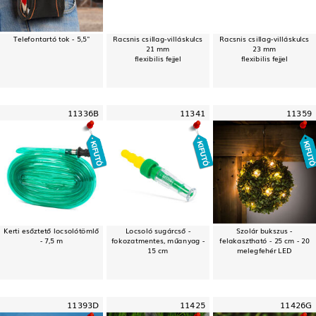
Telefontartó tok - 5,5"
Racsnis csillag-villáskulcs
Racsnis csillag-villáskulcs
21 mm
23 mm
flexibilis fejjel
flexibilis fejjel
11336B
11341
11359
Kerti esőztető locsolótömlő
Locsoló sugárcső -
Szolár bukszus -
- 7,5 m
fokozatmentes, műanyag -
felakasztható - 25 cm - 20
15 cm
melegfehér LED
11393D
11425
11426G