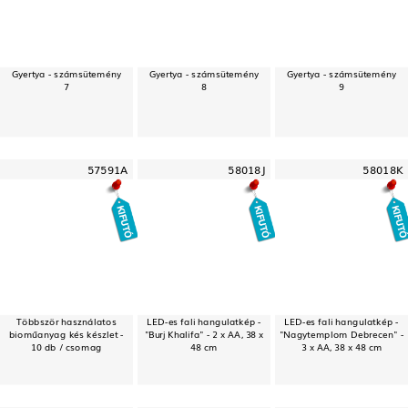
Gyertya - számsütemény
Gyertya - számsütemény
Gyertya - számsütemény
7
8
9
57591A
58018J
58018K
Többször használatos
LED-es fali hangulatkép -
LED-es fali hangulatkép -
bioműanyag kés készlet -
"Burj Khalifa" - 2 x AA, 38 x
"Nagytemplom Debrecen" -
10 db / csomag
48 cm
3 x AA, 38 x 48 cm