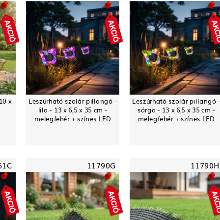
10 x
Leszúrható szolár pillangó -
Leszúrható szolár pillangó 
lila - 13 x 6,5 x 35 cm -
sárga - 13 x 6,5 x 35 cm -
melegfehér + színes LED
melegfehér + színes LED
61C
11790G
11790H