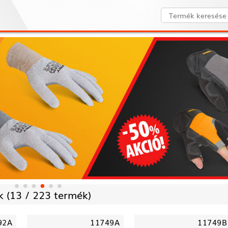
 (
13 /
223 termék)
92A
11749A
11749B