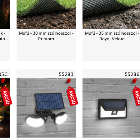
k -
Műfű - 30 mm szálhosszal -
Műfű - 35 mm szálhosszal -
ató -
Primora
Royal Velora
05C
55283
55286