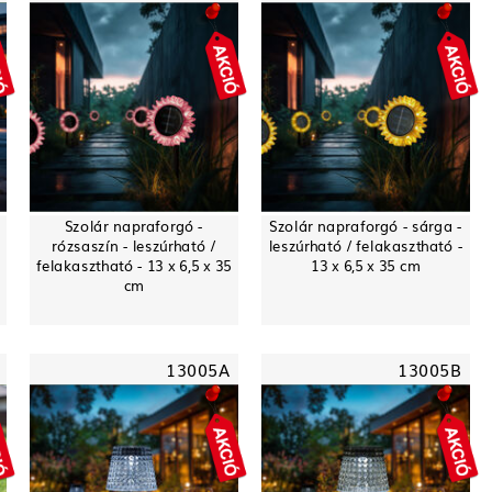
-
Szolár napraforgó -
Szolár napraforgó - sárga -
rózsaszín - leszúrható /
leszúrható / felakasztható -
felakasztható - 13 x 6,5 x 35
13 x 6,5 x 35 cm
cm
13005A
13005B