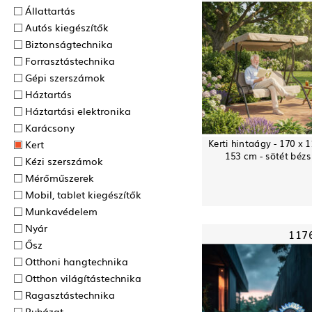
Állattartás
Autós kiegészítők
Biztonságtechnika
Forrasztás­technika
Gépi szerszámok
Háztartás
Háztartási elektronika
Karácsony
Kerti hintaágy - 170 x 1
Kert
153 cm - sötét bézs
Kézi szerszámok
Mérőműszerek
Mobil, tablet kiegészítők
Munkavédelem
Nyár
117
Ősz
Otthoni hangtechnika
Otthon világítástechnika
Ragasztás­technika
Ruházat