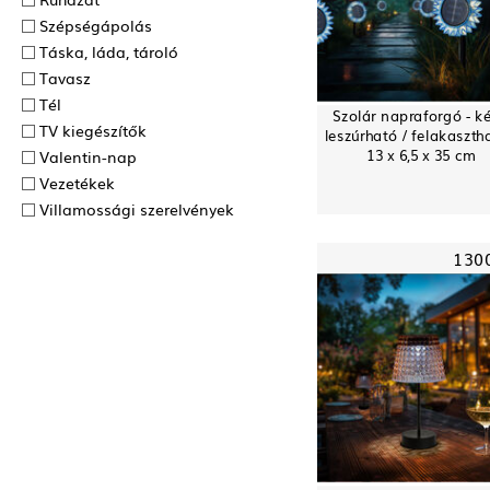
Szépségápolás
Táska, láda, tároló
Tavasz
Tél
Szolár napraforgó - ké
TV kiegészítők
leszúrható / felakaszth
13 x 6,5 x 35 cm
Valentin-nap
Vezetékek
Villamossági szerelvények
130