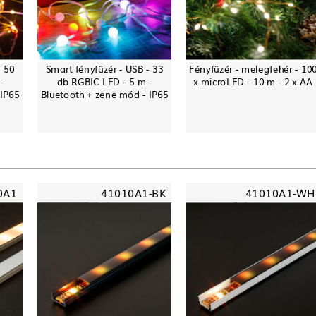
- 50
Smart fényfüzér - USB - 33
Fényfüzér - melegfehér - 10
-
db RGBIC LED - 5 m -
x microLED - 10 m - 2 x AA
 IP65
Bluetooth + zene mód - IP65
0A1
41010A1-BK
41010A1-WH