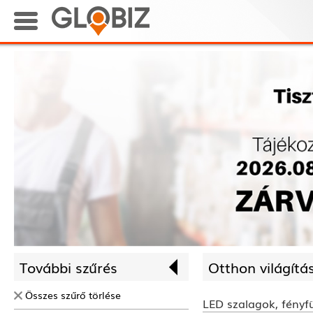
További szűrés
Otthon világítá
Összes szűrő törlése
LED szalagok, fényf