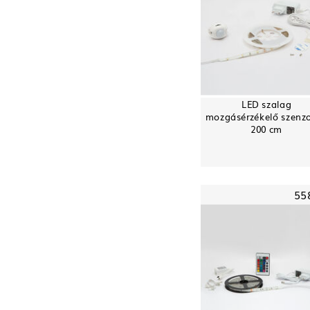
LED szalag
mozgásérzékelő szenzo
200 cm
55