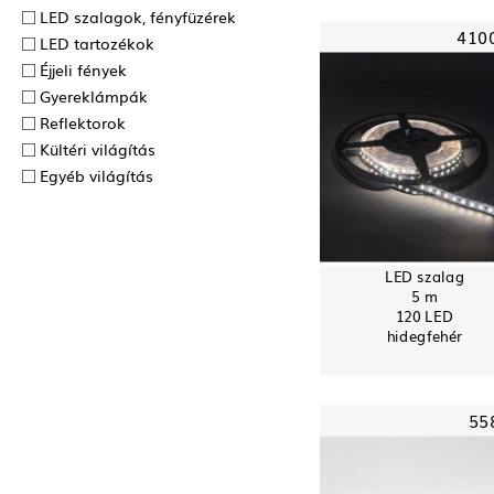
LED szalagok, fényfüzérek
410
LED tartozékok
Éjjeli fények
Gyereklámpák
Reflektorok
Kültéri világítás
Egyéb világítás
LED szalag
5 m
120 LED
hidegfehér
55