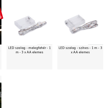
LED szalag - melegfehér - 1
LED szalag - színes - 1 m - 3
V
m - 3 x AA elemes
x AA elemes