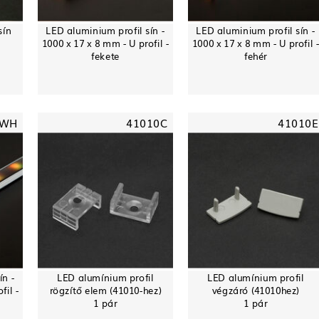
sín
LED aluminium profil sín -
LED aluminium profil sín -
1000 x 17 x 8 mm - U profil -
1000 x 17 x 8 mm - U profil 
fekete
fehér
-WH
41010C
41010E
ín -
LED alumínium profil
LED alumínium profil
fil -
rögzítő elem (41010-hez)
végzáró (41010hez)
1 pár
1 pár