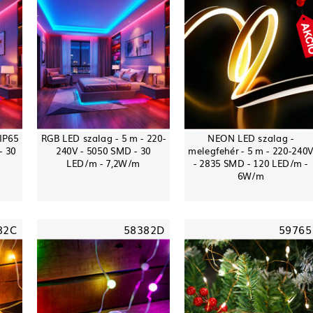
IP65
RGB LED szalag - 5 m - 220-
NEON LED szalag -
- 30
240V - 5050 SMD - 30
melegfehér - 5 m - 220-240
LED/m - 7,2W/m
- 2835 SMD - 120 LED/m -
6W/m
82C
58382D
59765