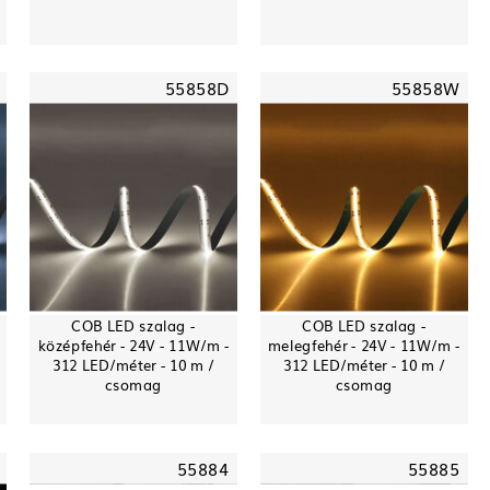
55858D
55858W
COB LED szalag -
COB LED szalag -
középfehér - 24V - 11W/m -
melegfehér - 24V - 11W/m -
312 LED/méter - 10 m /
312 LED/méter - 10 m /
csomag
csomag
55884
55885