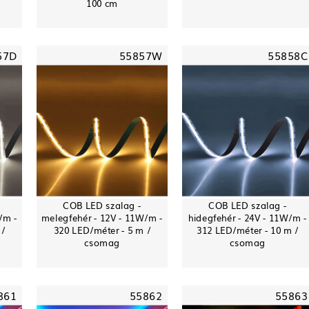
100 cm
57D
55857W
55858C
COB LED szalag -
COB LED szalag -
/m -
melegfehér - 12V - 11W/m -
hidegfehér - 24V - 11W/m -
 /
320 LED/méter - 5 m /
312 LED/méter - 10 m /
csomag
csomag
861
55862
55863