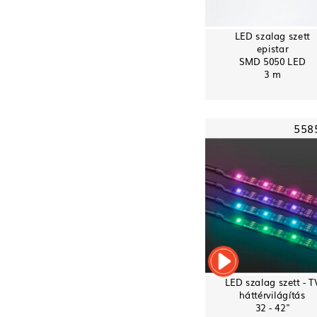
LED szalag szett
epistar
SMD 5050 LED
3 m
558
LED szalag szett - T
háttérvilágítás
32 - 42"