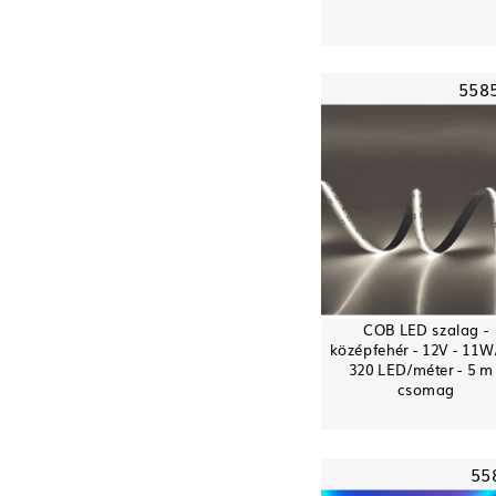
558
COB LED szalag -
középfehér - 12V - 11W
320 LED/méter - 5 m
csomag
55