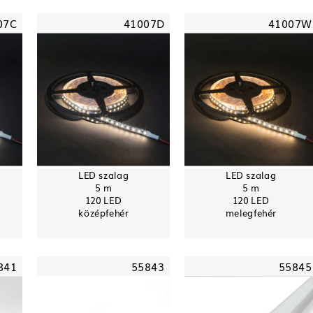
07C
41007D
41007W
LED szalag
LED szalag
5 m
5 m
120 LED
120 LED
középfehér
melegfehér
841
55843
55845