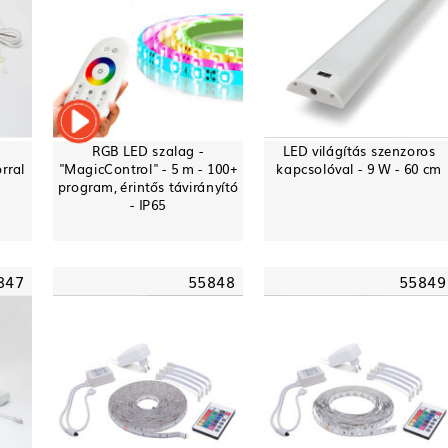
RGB LED szalag -
LED világítás szenzoros
rral
"MagicControl" - 5 m - 100+
kapcsolóval - 9 W - 60 cm
program, érintős távirányító
- IP65
847
55848
55849