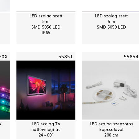
LED szalag szett
LED szalag szett
5 m
5 m
SMD 5050 LED
SMD 5050 LED
IP65
50X
55851
55854
V
LED szalag TV
LED szalag szenzoros
háttérvilágítás
kapcsolóval
24 - 60"
200 cm