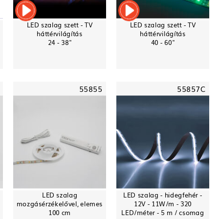
LED szalag szett - TV
LED szalag szett - TV
háttérvilágítás
háttérvilágítás
24 - 38"
40 - 60"
55855
55857C
LED szalag
LED szalag - hidegfehér -
mozgásérzékelővel, elemes
12V - 11W/m - 320
100 cm
LED/méter - 5 m / csomag