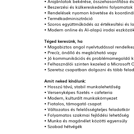
• Árajánlatok bekérése, összehasonlítása é
• Beszerzési és külkereskedelmi folyamatok
• Rendelések nyomon követése és koordiná
• Termékadminisztráció
• Szoros együttműködés az értékesítési és lo
• Modern online és AI-alapú irodai eszköz
Téged keresünk, ha
• Magabiztos angol nyelvtudással rendelke
• Precíz, önálló és megbízható vagy
• Jó kommunikációs és problémamegoldó k
• Felhasználói szinten kezeled a Microsoft 
• Szeretsz csapatban dolgozni és több felad
Amit neked kínálunk:
• Hosszú távú, stabil munkalehetőség
• Versenyképes fizetés + cafeteria
• Modern, kulturált munkakörnyezet
• Fiatalos, támogató csapat
• Változatos és felelősségteljes feladatkör
• Folyamatos szakmai fejlődési lehetőség
• Munka és magánélet közötti egyensúly
• Szabad hétvégék