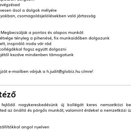
kavégzésed
zívesen ásol a dolgok mélyére
ályokban, csomagolásjelölésekben való jártasság
l: Megbecsüljük a pontos és alapos munkát
 hétvége tényleg a pihenésé, fix munkaidőben dolgozunk
lt, inspiráló iroda vár rád
n kollégákkal fogsz együtt dolgozni
elejétől kezdve mindenben támogatunk
ajzát e-mailben várjuk a
h.judit@globiz.hu
címre!
téző
n fejlődő nagykereskedésünk új kollégát keres nemzetközi bes
d az önálló és pörgős munkát, valamint érdekel a nemzetközi üzle
zállítókkal angol nyelven