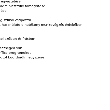
s egyeztetése
 adminisztratív támogatása
lása
gisztikai csapattal
ök használata a hatékony munkavégzés érdekében
zel szóban és írásban
észséged van
Office programokat
atot koordinálni egyszerre