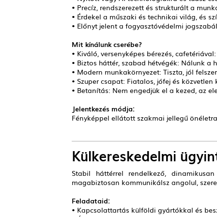
• Precíz, rendszerezett és strukturált a mun
• Érdekel a műszaki és technikai világ, és s
• Előnyt jelent a fogyasztóvédelmi jogszab
Mit kínálunk cserébe?
• Kiváló, versenyképes bérezés, cafetériáva
• Biztos háttér, szabad hétvégék: Nálunk a
• Modern munkakörnyezet: Tiszta, jól felszere
• Szuper csapat: Fiatalos, jófej és közvetle
• Betanítás: Nem engedjük el a kezed, az 
Jelentkezés módja:
Fényképpel ellátott szakmai jellegű önéletr
Külkereskedelmi ügyin
Stabil háttérrel rendelkező, dinamikusa
magabiztosan kommunikálsz angolul, szerete
Feladataid:
• Kapcsolattartás külföldi gyártókkal és bes