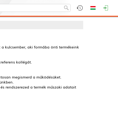
az a kulcsember, aki formába önti termékeink
referens kollégát.
 pontosan megismerd a működésüket.
rünkben.
l és rendszerezed a termék műszaki adatait