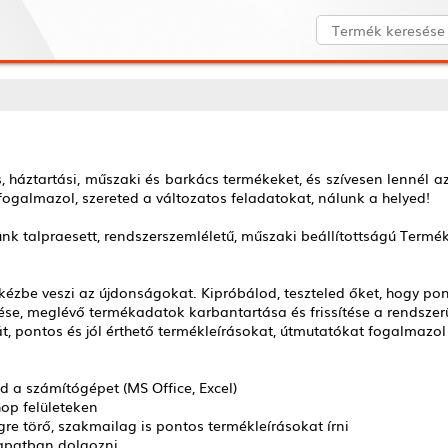
, háztartási, műszaki és barkács termékeket, és szívesen lennél 
 fogalmazol, szereted a változatos feladatokat, nálunk a helyed!
ünk talpraesett, rendszerszemléletű, műszaki beállítottságú Termék
ki kézbe veszi az újdonságokat. Kipróbálod, teszteled őket, hogy
tése, meglévő termékadatok karbantartása és frissítése a rendsze
t, pontos és jól érthető termékleírásokat, útmutatókat fogalmazo
 a számítógépet (MS Office, Excel)
op felületeken
gre törő, szakmailag is pontos termékleírásokat írni
sapatban dolgozni