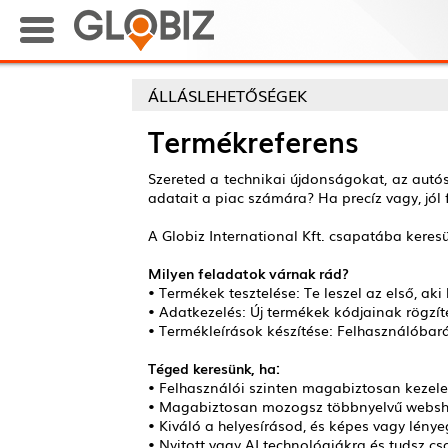
ÁLLÁSLEHETŐSÉGEK
Termékreferens
Szereted a technikai újdonságokat, az autós
adatait a piac számára? Ha precíz vagy, jól
A Globiz International Kft. csapatába keres
Milyen feladatok várnak rád?
• Termékek tesztelése: Te leszel az első, a
• Adatkezelés: Új termékek kódjainak rögzí
• Termékleírások készítése: Felhasználóbará
Téged keresünk, ha:
• Felhasználói szinten magabiztosan kezeled
• Magabiztosan mozogsz többnyelvű websh
• Kiváló a helyesírásod, és képes vagy lénye
• Nyitott vagy AI technológiákra és tudsz c