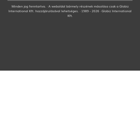
Minden jog fenntartva. · A weboldal bármely részének másolása csak a Globiz
International Kft. hozzájárulásával lehetséges. · 1989 - 2026 · Globiz International
Kft.