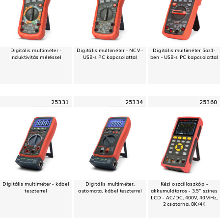
Digitális multiméter -
Digitális multiméter - NCV -
Digitális multiméter 5az1-
Induktivitás méréssel
USB-s PC kapcsolattal
ben - USB-s PC kapcsolattal
25331
25334
25360
Digitális multiméter - kábel
Digitális multiméter,
Kézi oszcilloszkóp -
teszterrel
automata, kábel teszterrel
akkumulátoros - 3.5" színes
LCD - AC/DC, 400V, 40MHz,
2 csatorna, 8K/4K