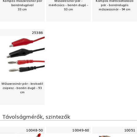
Kampós műszerzsinór pár
Műszerzsinór pár -
Kampós mérőcsatlakozó
banándugóval
mérőcsúcs - banán dugó -
pár - banándugós
33 cm
93 cm
műszerzsinór - 94 cm
25386
Műszerzsinór pár - krokodil
csipesz - banán dugó - 93
cm
Távolságmérők, szintezők
10048-50
10049-60
10051