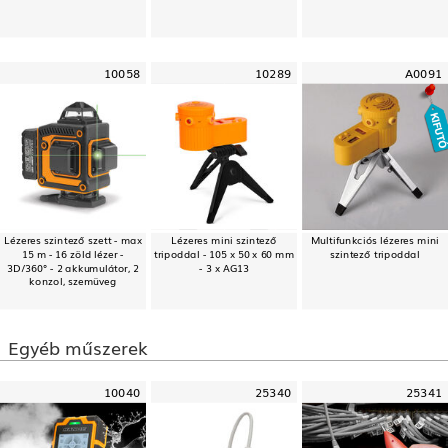
10058
10289
A0091
Lézeres szintező szett - max
Lézeres mini szintező
Multifunkciós lézeres mini
15 m - 16 zöld lézer -
tripoddal - 105 x 50 x 60 mm
szintező tripoddal
3D/360° - 2 akkumulátor, 2
- 3 x AG13
konzol, szemüveg
Egyéb műszerek
10040
25340
25341