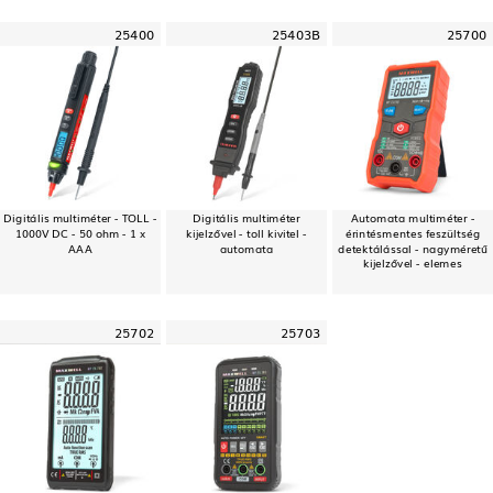
25400
25403B
25700
Digitális multiméter - TOLL -
Digitális multiméter
Automata multiméter -
1000V DC - 50 ohm - 1 x
kijelzővel - toll kivitel -
érintésmentes feszültség
AAA
automata
detektálással - nagyméretű
kijelzővel - elemes
25702
25703