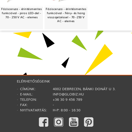
Fázisceruza - érintésmentes
Fázisceruza - érintésmentes
funkcióval - piros LED-del -
funkcióval - Fény- és hang
70 - 250 V AC - elemes
visszajelzéssel - 70 -250 V
AC - elemes
ELÉRHETŐSÉGEINK
· CÍMÜNK:
4002 DEBRECEN, BÁNKI DONÁT U 3.
· E-MAIL:
INFO@GLOBIZ.HU
· TELEFON:
+36 30 9 456 789
· FAX:
-
· NYITVATARTÁS:
H-P: 8:00 - 16:30