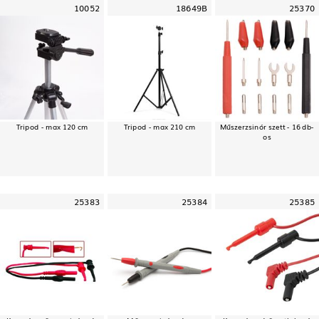
10052
18649B
25370
Tripod - max 120 cm
Tripod - max 210 cm
Műszerzsinór szett - 16 db-
os
25383
25384
25385