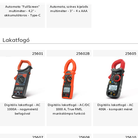
Automata "FullScreen"
Automata, színes kijelzős
multiméter - 4,2" -
multiméter - 3" - 4 x AAA
akkumulátoros - Type-C
Lakatfogó
25601
25602B
25605
Digitális lakatfogó - AC
Digitális lakatfogó - AC/DC
Digitális lakatfogó - AC
1000A - nagyméretű
1000 A, True RMS,
400A - kompakt méret
befogóval
munkalámpa funkció
25607
25608
25610