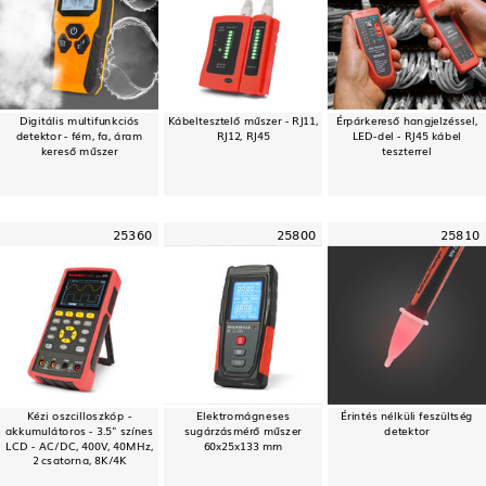
Digitális multifunkciós
Kábeltesztelő műszer - RJ11,
Érpárkereső hangjelzéssel,
detektor - fém, fa, áram
RJ12, RJ45
LED-del - RJ45 kábel
kereső műszer
teszterrel
25360
25800
25810
Kézi oszcilloszkóp -
Elektromágneses
Érintés nélküli feszültség
akkumulátoros - 3.5" színes
sugárzásmérő műszer
detektor
LCD - AC/DC, 400V, 40MHz,
60x25x133 mm
2 csatorna, 8K/4K