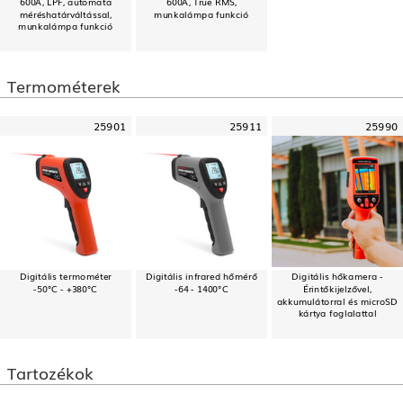
600A, LPF, automata
600A, True RMS,
méréshatárváltással,
munkalámpa funkció
munkalámpa funkció
Termométerek
25901
25911
25990
Digitális termométer
Digitális infrared hőmérő
Digitális hőkamera -
-50°C - +380°C
-64 - 1400°C
Érintőkijelzővel,
akkumulátorral és microSD
kártya foglalattal
Tartozékok