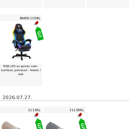
BMD1115BL
RGB LED-es gamer szék -
karfával, párnával - fekete /
kék
2026.07.27.
11136L
11136XL