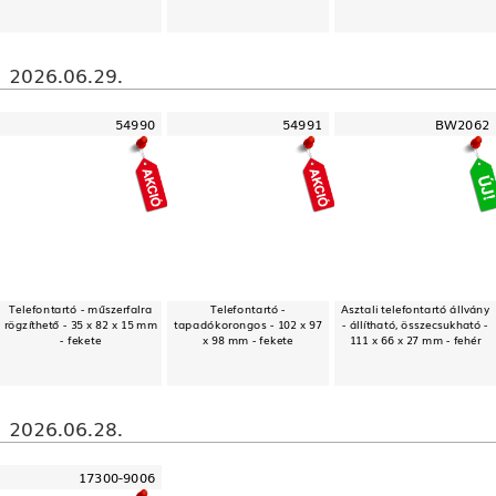
2026.06.29.
54990
54991
BW2062
Telefontartó - műszerfalra
Telefontartó -
Asztali telefontartó állvány
rögzíthető - 35 x 82 x 15 mm
tapadókorongos - 102 x 97
- állítható, összecsukható -
- fekete
x 98 mm - fekete
111 x 66 x 27 mm - fehér
2026.06.28.
17300-9006