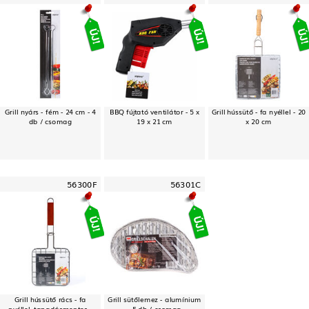
Grill nyárs - fém - 24 cm - 4
BBQ fújtató ventilátor - 5 x
Grill hússütő - fa nyéllel - 20
db / csomag
19 x 21 cm
x 20 cm
56300F
56301C
Grill hússütő rács - fa
Grill sütőlemez - alumínium
nyéllel, tapadásmentes -
- 5 db / csomag