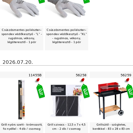
Csúszásmentes poliészter–
Csúszásmentes poliészter–
spandex védőkesztyű - "L" -
spandex védőkesztyű - "XL"
rugalmas, vékony,
- rugalmas, vékony,
légáteresztő - 1 pár
légáteresztő - 1 pár
2026.07.20.
11455B
56258
56259
Grill nyárs szett - krómozott,
Grill szivacs - 12,5 x 7 x 4,5
Grillsütő - szögletes,
fa nyéllel - 4 db / csomag
cm - 2 db / csomag
kerékkel - 83 x 28 x 83 cm