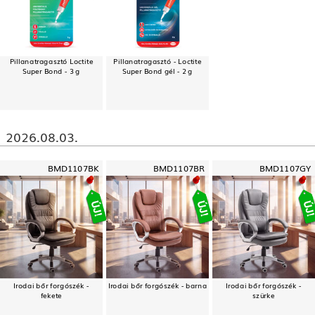
Pillanatragasztó Loctite
Pillanatragasztó - Loctite
Super Bond - 3 g
Super Bond gél - 2 g
2026.08.03.
BMD1107BK
BMD1107BR
BMD1107GY
Irodai bőr forgószék -
Irodai bőr forgószék - barna
Irodai bőr forgószék -
fekete
szürke