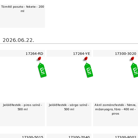
Tömítő paszta - fekete - 200
ml
2026.06.22.
17264-RD
17264-YE
17300-3020
Jelölőfesték - piros színű -
Jelölőfesték - sárga színű -
Akril zománcfesték - fémre,
500 ml
500 ml
műanyagra, fára - 400 ml -
piros
17300-5015
17300-7040
17300-8002