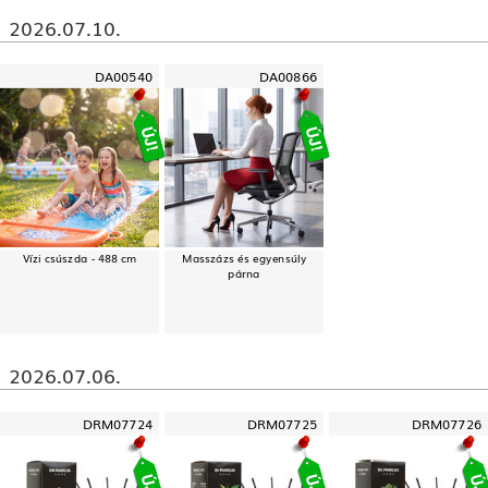
2026.07.10.
DA00540
DA00866
Vízi csúszda - 488 cm
Masszázs és egyensúly
párna
2026.07.06.
DRM07724
DRM07725
DRM07726