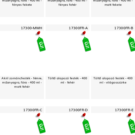
műanyagra, fára - 400 ml -
műanyagra, fára - 400 ml -
műanyagra, fára - 400 ml -
fényes fekete
fényes fehér
matt fekete
17300-MWH
17300FR-A
17300FR-B
Akril zománcfesték - fémre,
Töltő alapozó festék - 400
Töltő alapozó festék - 400
műanyagra, fára - 400 ml -
ml - fehér
ml - világosszürke
matt fehér
17300FR-C
17300FR-D
17300FR-E