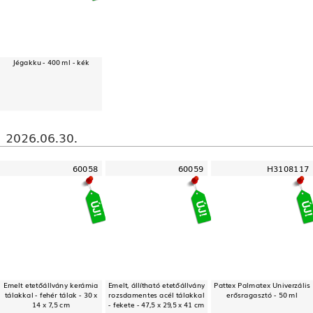
Jégakku - 400 ml - kék
2026.06.30.
60058
60059
H3108117
Emelt etetőállvány kerámia
Emelt, állítható etetőállvány
Pattex Palmatex Univerzális
tálakkal - fehér tálak - 30 x
rozsdamentes acél tálakkal
erősragasztó - 50 ml
14 x 7,5 cm
- fekete - 47,5 x 29,5 x 41 cm