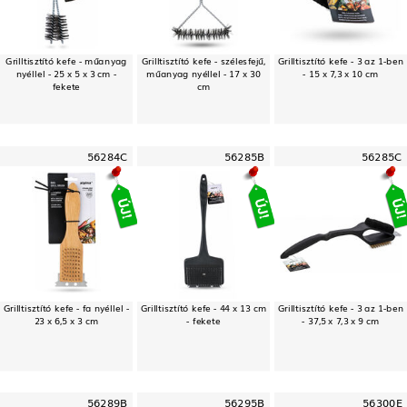
Grilltisztító kefe - műanyag
Grilltisztító kefe - szélesfejű,
Grilltisztító kefe - 3 az 1-ben
nyéllel - 25 x 5 x 3 cm -
műanyag nyéllel - 17 x 30
- 15 x 7,3 x 10 cm
fekete
cm
56284C
56285B
56285C
Grilltisztító kefe - fa nyéllel -
Grilltisztító kefe - 44 x 13 cm
Grilltisztító kefe - 3 az 1-ben
23 x 6,5 x 3 cm
- fekete
- 37,5 x 7,3 x 9 cm
56289B
56295B
56300E