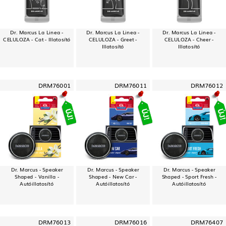
Dr. Marcus La Linea -
Dr. Marcus La Linea -
Dr. Marcus La Linea -
CELULOZA - Cat - Illatosító
CELULOZA - Greet -
CELULOZA - Cheer -
Illatosító
Illatosító
DRM76001
DRM76011
DRM76012
Dr. Marcus - Speaker
Dr. Marcus - Speaker
Dr. Marcus - Speaker
Shaped - Vanilla -
Shaped - New Car -
Shaped - Sport Fresh -
Autóillatosító
Autóillatosító
Autóillatosító
DRM76013
DRM76016
DRM76407