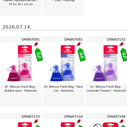
47,5 x 20 x 1,5 cm
2026.07.14.
DRM07061
DRM07062
DRM07152
Dr. Marcus Fresh Bag -
Dr. Marcus Fresh Bag - New
Dr. Marcus Fresh Bag -
Bubble Gum - Illatosító
Car - Illatosító
Lavender Flowers - Illatosító
DRM07153
DRM07316
DRM07346