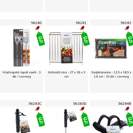
56280
56281
56282
Húsforgató lapát szett - 3
Grillsütő rács - 27 x 26 x 3
Gyújtóskocka - 12,5 x 18,5 x
db / csomag
cm
1,6 cm - 32 db / csomag
56283C
56283D
56284B