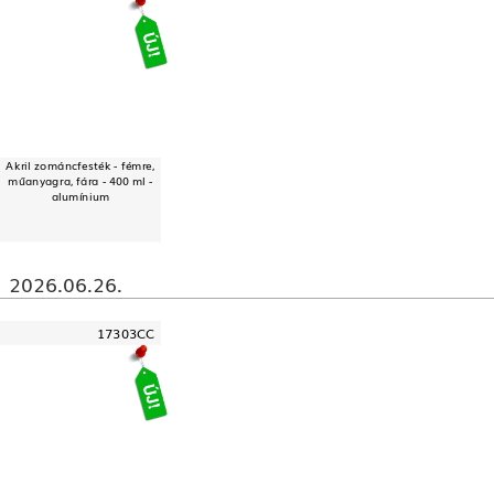
Akril zománcfesték - fémre,
műanyagra, fára - 400 ml -
alumínium
2026.06.26.
17303CC