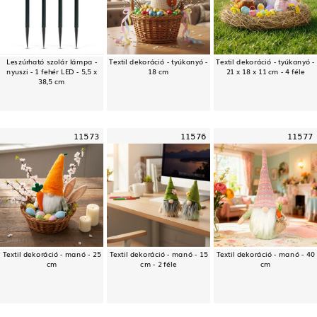
Leszúrható szolár lámpa -
Textil dekoráció - tyúkanyó -
Textil dekoráció - tyúkanyó -
nyuszi - 1 fehér LED - 5,5 x
18 cm
21 x 18 x 11 cm - 4 féle
38,5 cm
11573
11576
11577
Textil dekoráció - manó - 25
Textil dekoráció - manó - 15
Textil dekoráció - manó - 40
cm
cm - 2 féle
cm