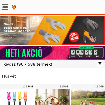
:
:
Tavasz (
96 /
588 termék)
Húsvét
11374H
11568
11569