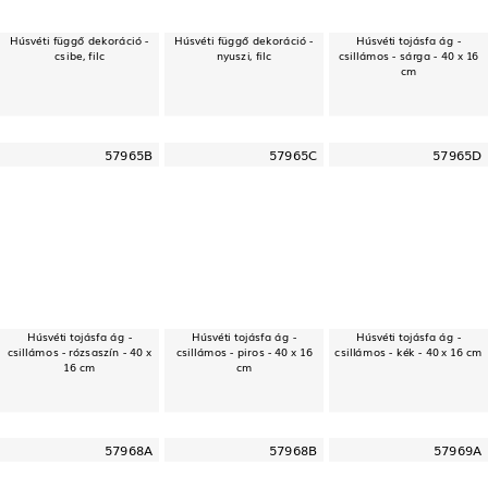
Húsvéti függő dekoráció -
Húsvéti függő dekoráció -
Húsvéti tojásfa ág -
csibe, filc
nyuszi, filc
csillámos - sárga - 40 x 16
cm
57965B
57965C
57965D
Húsvéti tojásfa ág -
Húsvéti tojásfa ág -
Húsvéti tojásfa ág -
csillámos - rózsaszín - 40 x
csillámos - piros - 40 x 16
csillámos - kék - 40 x 16 cm
16 cm
cm
57968A
57968B
57969A