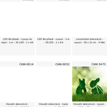
LED fényfüzér - nyuszi és
LED fényfüzér - nyuszi - 2 m
Leszúrható dekoráció -
répa - 2 m - 20 LED - 2 x AA
- 20 LED - 2 x AA
nyuszi - 50 x 12 cm - 4 féle
CMK-0014
CMK-0052
CMK-5473
Húsvéti dekoráció -
Húsvéti dekoráció - tojás
Húsvéti dekoráció - nyuszi -
tojásfesték - többféle
matrica szett - 12 db /
2 féle - 15 cm - zöld