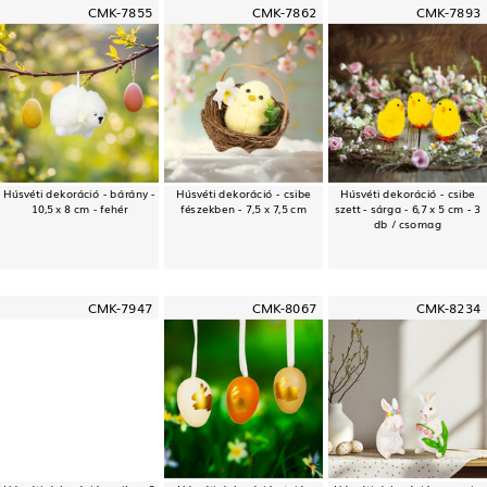
CMK-7855
CMK-7862
CMK-7893
Húsvéti dekoráció - bárány -
Húsvéti dekoráció - csibe
Húsvéti dekoráció - csibe
10,5 x 8 cm - fehér
fészekben - 7,5 x 7,5 cm
szett - sárga - 6,7 x 5 cm - 3
db / csomag
CMK-7947
CMK-8067
CMK-8234