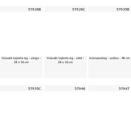
57926B
57926C
57935B
Húsvéti tojásfa ág - sárga -
Húsvéti tojásfa ág - zöld -
Aranyesőág - szálas - 46 cm
28 x 16 cm
28 x 16 cm
57935C
57946
57947