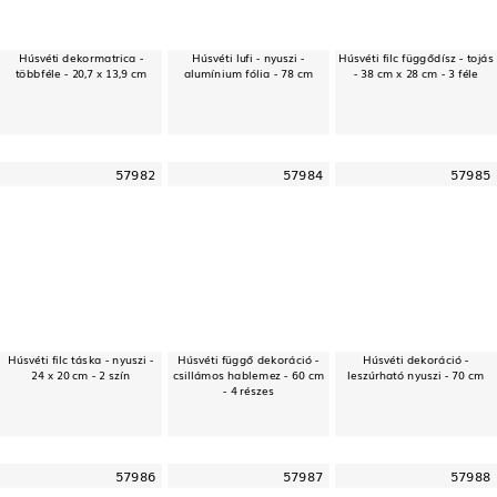
Húsvéti dekormatrica -
Húsvéti lufi - nyuszi -
Húsvéti filc függődísz - tojás
többféle - 20,7 x 13,9 cm
alumínium fólia - 78 cm
- 38 cm x 28 cm - 3 féle
57982
57984
57985
Húsvéti filc táska - nyuszi -
Húsvéti függő dekoráció -
Húsvéti dekoráció -
24 x 20 cm - 2 szín
csillámos hablemez - 60 cm
leszúrható nyuszi - 70 cm
- 4 részes
57986
57987
57988