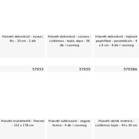
Húsvéti dekoráció - nyuszi,
Húsvéti dekoráció - szivacs -
Húsvéti dekoráció - tojások
filc - 33 cm - 2 db
csillámos - tojás, répa - 36
papírfűvel - pasztellszín - 4
db / csomag
x 6 cm - 6 db / csomag
57953
57955
57958A
Húsvéti asztalterítő - flannel
Húsvéti sütikiszúró - vegyes
Húsvéti ablak matrica -
- 132 x 178 cm
forma - 4 db / csomag
csillámos tojás - 43 x 30 cm