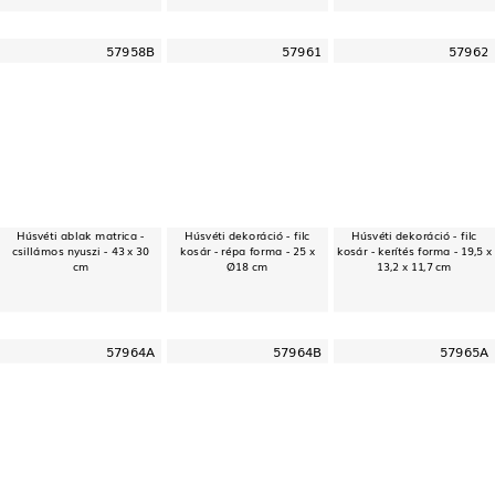
57958B
57961
57962
Húsvéti ablak matrica -
Húsvéti dekoráció - filc
Húsvéti dekoráció - filc
csillámos nyuszi - 43 x 30
kosár - répa forma - 25 x
kosár - kerítés forma - 19,5 x
cm
Ø18 cm
13,2 x 11,7 cm
57964A
57964B
57965A