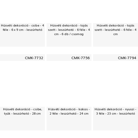
Húsvéti dekoráció - csibe - 4
Húsvéti dekoráció - tojás
Húsvéti dekoráció - tojás
féle - 6 x 9 cm - leszúrható
szett - leszúrható - 6 féle - 4
szett - leszúrható - 6 féle - 4
cm - 6 db / csomag
cm
CMK-7732
CMK-7756
CMK-7794
Húsvéti dekoráció - csibe,
Húsvéti dekoráció - kakas -
Húsvéti dekoráció - nyuszi -
tyúk - leszúrható - 28 cm
2 féle - leszúrható - 24 cm
3 féle - 23 cm - leszúrható