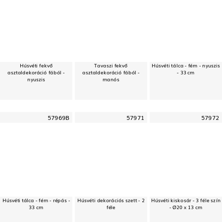
Húsvéti fekvő
Tavaszi fekvő
Húsvéti tálca - fém - nyuszis
asztaldekoráció fából -
asztaldekoráció fából -
- 33 cm
nyuszis
manós
57969B
57971
57972
Húsvéti tálca - fém - répás -
Húsvéti dekorációs szett - 2
Húsvéti kiskosár - 3 féle szín
33 cm
féle
- Ø20 x 13 cm