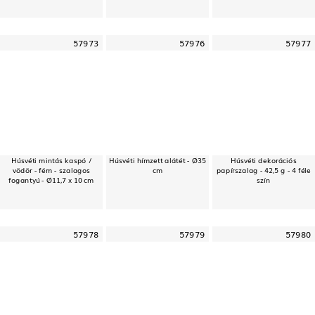
57973
57976
57977
Húsvéti mintás kaspó /
Húsvéti hímzett alátét - Ø35
Húsvéti dekorációs
vödör - fém - szalagos
cm
papírszalag - 42,5 g - 4 féle
fogantyú - Ø11,7 x 10 cm
szín
57978
57979
57980