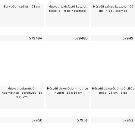
Barkaág - szálas - 58 cm
Húsvéti tojásfestő készlet
Húsvéti színes koszorú - 65
filctollal - 6 db / csomag
cm - 4 db / csomag
57948A
57948B
57949
Húsvéti dekoráció -
Húsvéti dekoráció - matrica
Húsvéti dekoráció - pálcikás
habmatrica - bárányos - 19
- nyuszi - 19 x 19 cm
tojás - 23 cm - 5 db
x 19 cm
57950
57951
57952