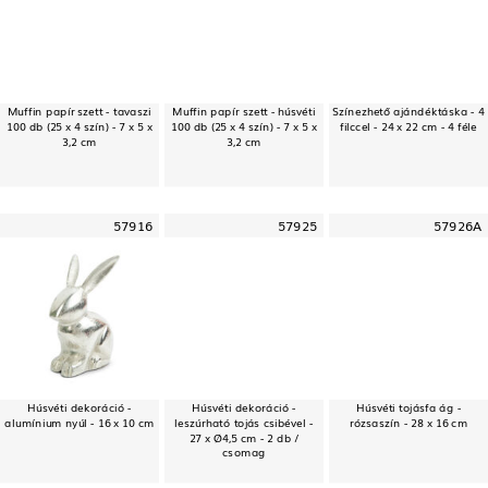
Muffin papír szett - tavaszi
Muffin papír szett - húsvéti
Színezhető ajándéktáska - 4
100 db (25 x 4 szín) - 7 x 5 x
100 db (25 x 4 szín) - 7 x 5 x
filccel - 24 x 22 cm - 4 féle
3,2 cm
3,2 cm
57916
57925
57926A
Húsvéti dekoráció -
Húsvéti dekoráció -
Húsvéti tojásfa ág -
alumínium nyúl - 16 x 10 cm
leszúrható tojás csibével -
rózsaszín - 28 x 16 cm
27 x Ø4,5 cm - 2 db /
csomag