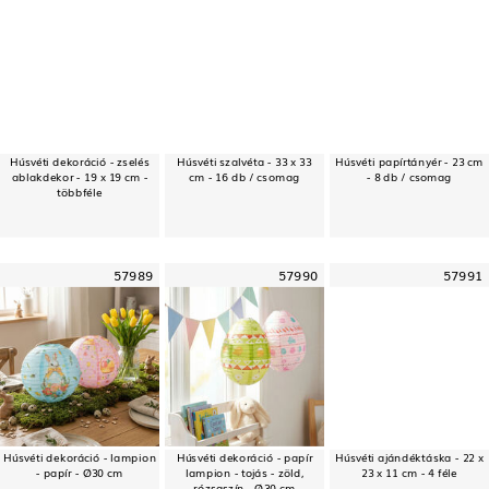
Húsvéti dekoráció - zselés
Húsvéti szalvéta - 33 x 33
Húsvéti papírtányér - 23 cm
ablakdekor - 19 x 19 cm -
cm - 16 db / csomag
- 8 db / csomag
többféle
57989
57990
57991
Húsvéti dekoráció - lampion
Húsvéti dekoráció - papír
Húsvéti ajándéktáska - 22 x
- papír - Ø30 cm
lampion - tojás - zöld,
23 x 11 cm - 4 féle
rózsaszín - Ø30 cm