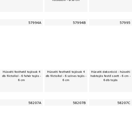
57994A
57994B
57995
Húsvéti festhető tojások 4
Húsvéti festhető tojások 4
Húsvéti dekoráció - húsvéti
db filctollal - 6 fehér tojás -
db filctollal - 6 színes tojás -
habtojás festő szett - 6 cm -
6 cm
6 cm
6 db tojás
58207A
58207B
58207C