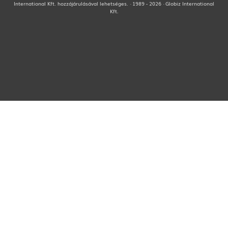
International Kft. hozzájárulásával lehetséges. · 1989 - 2026 · Globiz International
Kft.