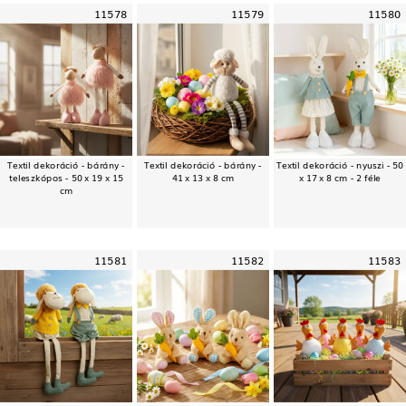
11578
11579
11580
Textil dekoráció - bárány -
Textil dekoráció - bárány -
Textil dekoráció - nyuszi - 50
teleszkópos - 50 x 19 x 15
41 x 13 x 8 cm
x 17 x 8 cm - 2 féle
cm
11581
11582
11583