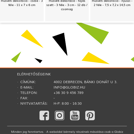
Húsvéti dekoráció - csibe - 3
Húsvéti dekoráció - tojás
Húsvéti dekoráció - nyuszi -
féle - 11 x 7 x 6 cm
szett - 3 féle - 3 cm - 12 db /
2 féle - 7,5 x 7,2 x 14,5 cm
csomag
ELÉRHETŐSÉGEINK
· CÍMÜNK:
4002 DEBRECEN, BÁNKI DONÁT U 3.
· E-MAIL:
INFO@GLOBIZ.HU
· TELEFON:
+36 30 9 456 789
· FAX:
-
· NYITVATARTÁS:
H-P: 8:00 - 16:30
Minden jog fenntartva. · A weboldal bármely részének másolása csak a Globiz