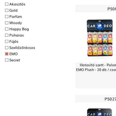
Akasztós
P50
Gold
Parfüm
Woody
Happy Bag
Poharas
Fújós
Szellőzőrácsos
EMO
Secret
Illatosító szett - Pal
EMO Plush - 20 db / cs
P502