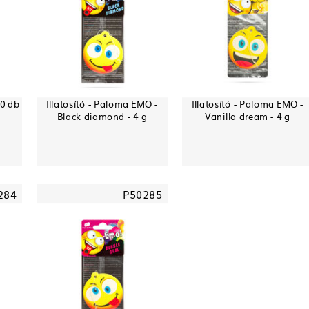
90 db
Illatosító - Paloma EMO -
Illatosító - Paloma EMO -
Black diamond - 4 g
Vanilla dream - 4 g
284
P50285