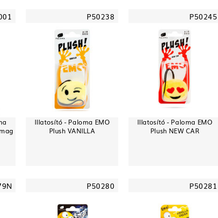
001
P50238
P50245
oma
Illatosító - Paloma EMO
Illatosító - Paloma EMO
omag
Plush VANILLA
Plush NEW CAR
79N
P50280
P50281