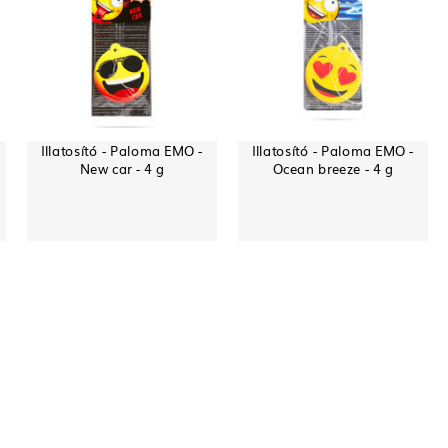
Illatosító - Paloma EMO -
Illatosító - Paloma EMO -
New car - 4 g
Ocean breeze - 4 g