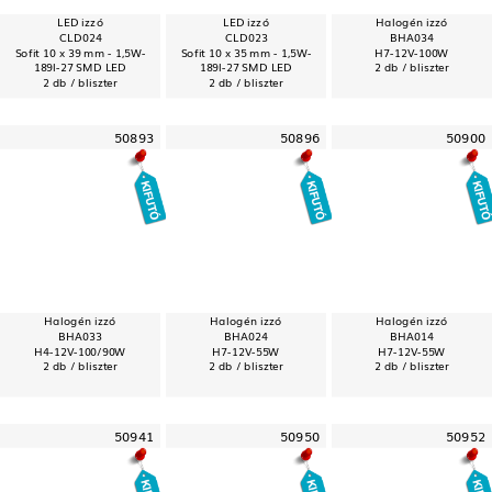
LED izzó
LED izzó
Halogén izzó
CLD024
CLD023
BHA034
Sofit 10 x 39 mm - 1,5W-
Sofit 10 x 35 mm - 1,5W-
H7-12V-100W
189l-27 SMD LED
189l-27 SMD LED
2 db / bliszter
2 db / bliszter
2 db / bliszter
50893
50896
50900
Halogén izzó
Halogén izzó
Halogén izzó
BHA033
BHA024
BHA014
H4-12V-100/90W
H7-12V-55W
H7-12V-55W
2 db / bliszter
2 db / bliszter
2 db / bliszter
50941
50950
50952