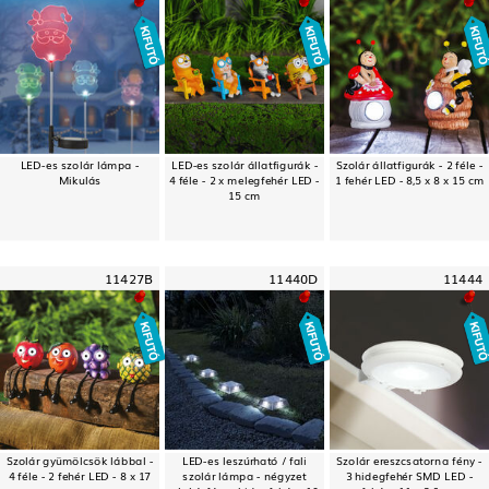
LED-es szolár lámpa -
LED-es szolár állatfigurák -
Szolár állatfigurák - 2 féle -
Mikulás
4 féle - 2 x melegfehér LED -
1 fehér LED - 8,5 x 8 x 15 cm
15 cm
11427B
11440D
11444
Szolár gyümölcsök lábbal -
LED-es leszúrható / fali
Szolár ereszcsatorna fény -
4 féle - 2 fehér LED - 8 x 17
szolár lámpa - négyzet
3 hidegfehér SMD LED -