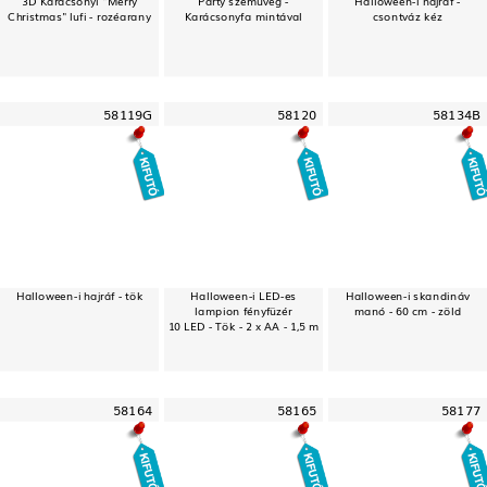
Christmas" lufi - rozéarany
Karácsonyfa mintával
csontváz kéz
58119G
58120
58134B
Halloween-i hajráf - tök
Halloween-i LED-es
Halloween-i skandináv
lampion fényfüzér
manó - 60 cm - zöld
10 LED - Tök - 2 x AA - 1,5 m
58164
58165
58177