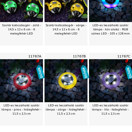
Szolár katicabogár - zöld -
Szolár katicabogár - sárga -
LED-es leszúrható szolár
14,5 x 12 x 6 cm - 6
14,5 x 12 x 6 cm - 6
lámpa - kör alakú - RGB
melegfehér LED
melegfehér LED
színes LED - 105 x 128 mm
11767A
11767B
11767C
LED-es leszúrható szolár
LED-es leszúrható szolár
LED-es leszúrható szolár
lámpa - piros - hidegfehér -
lámpa - sárga - hidegfehér -
lámpa - lila - hidegfehér -
11,5 x 2,3 cm
11,5 x 2,3 cm
11,5 x 2,3 cm