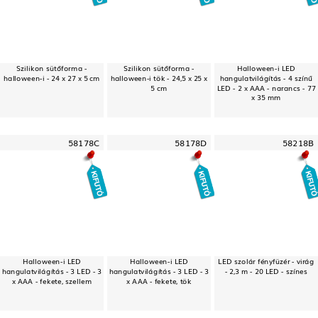
Szilikon sütőforma -
Szilikon sütőforma -
Halloween-i LED
halloween-i - 24 x 27 x 5 cm
halloween-i tök - 24,5 x 25 x
hangulatvilágítás - 4 színű
5 cm
LED - 2 x AAA - narancs - 77
x 35 mm
58178C
58178D
58218B
Halloween-i LED
Halloween-i LED
LED szolár fényfüzér - virág
hangulatvilágítás - 3 LED - 3
hangulatvilágítás - 3 LED - 3
- 2,3 m - 20 LED - színes
x AAA - fekete, szellem
x AAA - fekete, tök