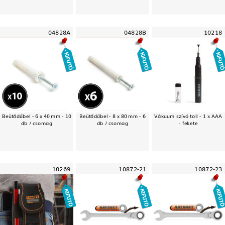
04828A
04828B
10218
Beütődűbel - 6 x 40 mm - 10
Beütődűbel - 8 x 80 mm - 6
Vákuum szívó toll - 1 x AAA
db / csomag
db / csomag
- fekete
10269
10872-21
10872-23