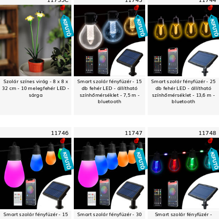
Szolár színes virág - 8 x 8 x
Smart szolár fényfüzér - 15
Smart szolár fényfüzér - 25
32 cm - 10 melegfehér LED -
db fehér LED - állítható
db fehér LED - állítható
sárga
színhőmérséklet - 7,5 m -
színhőmérséklet - 13,6 m -
bluetooth
bluetooth
11746
11747
11748
Smart szolár fényfüzér - 15
Smart szolár fényfüzér - 30
Smart szolár fényfüzér -