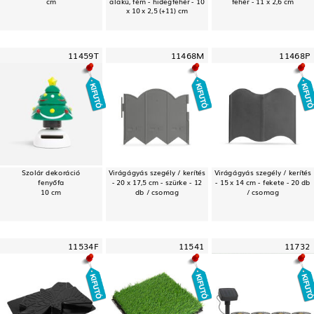
cm
alakú, fém - hidegfehér - 10
fehér - 11 x 2,6 cm
x 10 x 2,5 (+11) cm
11459T
11468M
11468P
Szolár dekoráció
Virágágyás szegély / kerítés
Virágágyás szegély / kerítés
fenyőfa
- 20 x 17,5 cm - szürke - 12
- 15 x 14 cm - fekete - 20 db
10 cm
db / csomag
/ csomag
11534F
11541
11732