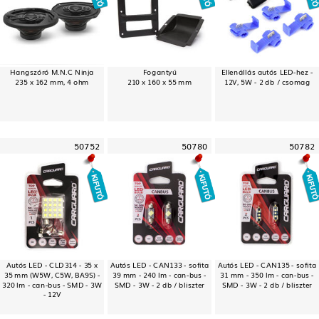
Hangszóró M.N.C Ninja
Fogantyú
Ellenállás autós LED-hez -
235 x 162 mm, 4 ohm
210 x 160 x 55 mm
12V, 5W - 2 db / csomag
50752
50780
50782
Autós LED - CLD314 - 35 x
Autós LED - CAN133 - sofita
Autós LED - CAN135 - sofita
35 mm (W5W, C5W, BA9S) -
39 mm - 240 lm - can-bus -
31 mm - 350 lm - can-bus -
320 lm - can-bus - SMD - 3W
SMD - 3W - 2 db / bliszter
SMD - 3W - 2 db / bliszter
- 12V