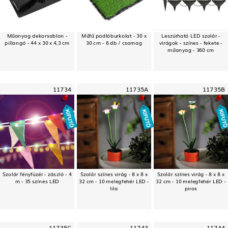
Műanyag dekorsablon -
Műfű padlóburkolat - 30 x
Leszúrható LED szolár -
pillangó - 44 x 30 x 4,3 cm
30 cm - 6 db / csomag
virágok - színes - fekete -
műanyag - 360 cm
11734
11735A
11735B
Szolár fényfüzér - zászló - 4
Szolár színes virág - 8 x 8 x
Szolár színes virág - 8 x 8 x
m - 35 színes LED
32 cm - 10 melegfehér LED -
32 cm - 10 melegfehér LED -
lila
piros
11735C
11743
11744