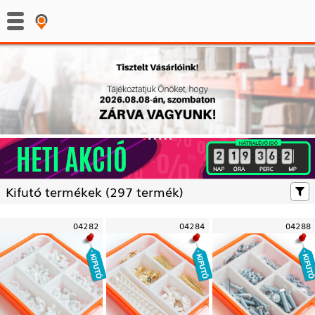
:
:
Kifutó termékek (
297 termék)
04282
04284
04288