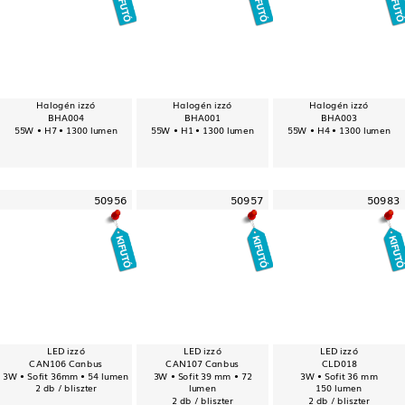
Halogén izzó
Halogén izzó
Halogén izzó
BHA004
BHA001
BHA003
55W • H7 • 1300 lumen
55W • H1 • 1300 lumen
55W • H4 • 1300 lumen
50956
50957
50983
LED izzó
LED izzó
LED izzó
CAN106 Canbus
CAN107 Canbus
CLD018
3W • Sofit 36mm • 54 lumen
3W • Sofit 39 mm • 72
3W • Sofit 36 mm
2 db / bliszter
lumen
150 lumen
2 db / bliszter
2 db / bliszter