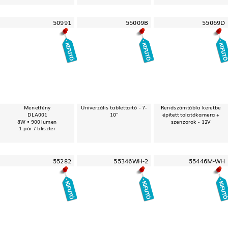
50991
55009B
55069D
Menetfény
Univerzális tablettartó - 7-
Rendszámtábla keretbe
DLA001
10"
épített tolatókamera +
8W • 900 lumen
szenzorok - 12V
1 pár / bliszter
55282
55346WH-2
55446M-WH