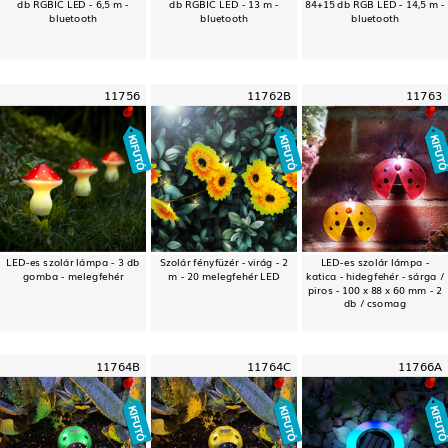
db RGBIC LED - 6,5 m -
db RGBIC LED - 13 m -
84+15 db RGB LED - 14,5 m -
bluetooth
bluetooth
bluetooth
11756
11762B
11763
LED-es szolár lámpa - 3 db
Szolár fényfüzér - virág - 2
LED-es szolár lámpa -
gomba - melegfehér
m - 20 melegfehér LED
katica - hidegfehér - sárga /
piros - 100 x 88 x 60 mm - 2
db / csomag
11764B
11764C
11766A