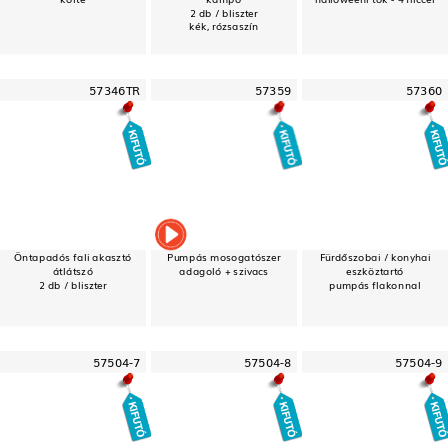
2 db / bliszter
kék, rózsaszín
57346TR
57359
57360
Öntapadós fali akasztó
Pumpás mosogatószer
Fürdőszobai / konyhai
átlátszó
adagoló + szivacs
eszköztartó
2 db / bliszter
pumpás flakonnal
57504-7
57504-8
57504-9