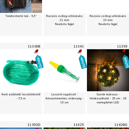
Telefontartó tok - 5,5"
Racsnis csillag-villáskulcs
Racsnis csillag-villáskulcs
21 mm
23 mm
flexibilis fejjel
flexibilis fejjel
11336B
11341
11359
Kerti esőztető locsolótömlő
Locsoló sugárcső -
Szolár bukszus -
- 7,5 m
fokozatmentes, műanyag -
felakasztható - 25 cm - 20
15 cm
melegfehér LED
11393D
11425
11426G