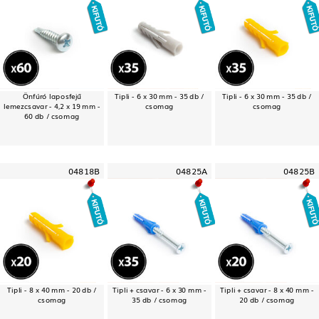
Önfúró laposfejű
Tipli - 6 x 30 mm - 35 db /
Tipli - 6 x 30 mm - 35 db /
lemezcsavar - 4,2 x 19 mm -
csomag
csomag
60 db / csomag
04818B
04825A
04825B
Tipli - 8 x 40 mm - 20 db /
Tipli + csavar - 6 x 30 mm -
Tipli + csavar - 8 x 40 mm -
csomag
35 db / csomag
20 db / csomag