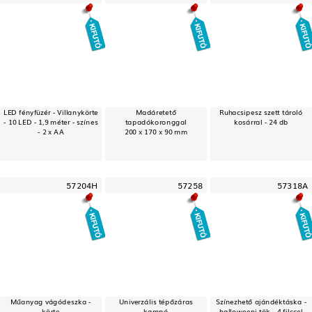
LED fényfüzér - Villanykörte
Madáretető
Ruhacsipesz szett tároló
- 10 LED - 1,9 méter - színes
tapadókoronggal
kosárral - 24 db
- 2 x AA
200 x 170 x 90 mm
57204H
57258
57318A
Műanyag vágódeszka -
Univerzális tépőzáras
Színezhető ajándéktáska -
körte
kampó
halloweeni tök - 4 filccel