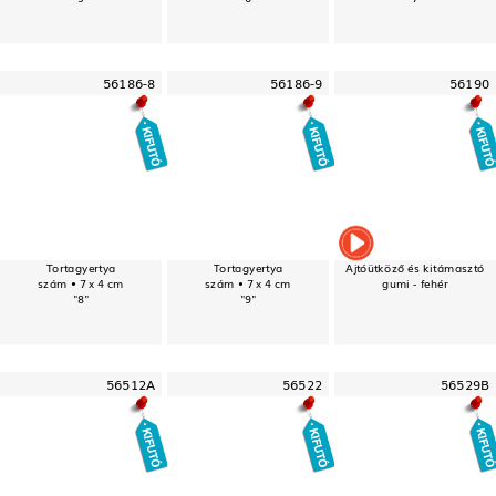
56186-8
56186-9
56190
Tortagyertya
Tortagyertya
Ajtóütköző és kitámasztó
szám • 7 x 4 cm
szám • 7 x 4 cm
gumi - fehér
"8"
"9"
56512A
56522
56529B