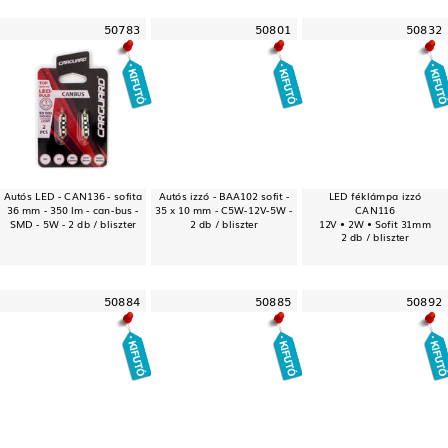
50783
50801
50832
Autós LED - CAN136 - sofita
Autós izzó - BAA102 sofit -
LED féklámpa izzó
36 mm - 350 lm - can-bus -
35 x 10 mm - C5W-12V-5W -
CAN116
SMD - 5W - 2 db / bliszter
2 db / bliszter
12V • 2W • Sofit 31mm
2 db / bliszter
50884
50885
50892