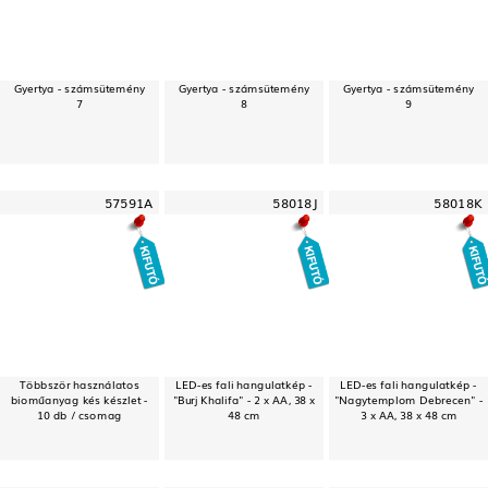
Gyertya - számsütemény
Gyertya - számsütemény
Gyertya - számsütemény
7
8
9
57591A
58018J
58018K
Többször használatos
LED-es fali hangulatkép -
LED-es fali hangulatkép -
bioműanyag kés készlet -
"Burj Khalifa" - 2 x AA, 38 x
"Nagytemplom Debrecen" -
10 db / csomag
48 cm
3 x AA, 38 x 48 cm