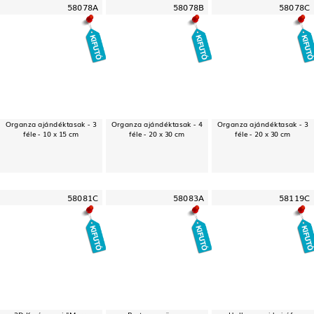
58078A
58078B
58078C
Organza ajándéktasak - 3
Organza ajándéktasak - 4
Organza ajándéktasak - 3
féle - 10 x 15 cm
féle - 20 x 30 cm
féle - 20 x 30 cm
58081C
58083A
58119C
3D Karácsonyi "Merry
Party szemüveg -
Halloween-i hajráf -