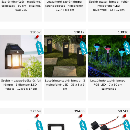
Szolár fényfüzér - madárka,
Leszúrható szolár lámpa -
Szolár asztali lámpa - fehér
csipeszes - 80 cm - 5 színes,
strandpapucs - hidegfehér -
- melegfehér LED -
RGB LED
12,7 x 8,5 cm
műanyag - 23 x 12 cm
13007
13012
13016
Szolár mozgásérzékelős fali
Leszúrható szolár lámpa - 2
Leszúrható szolár lámpa -
lámpa - 1 filament LED -
melegfehér LED - 33 x 8 x 5
RGB LED - 7 x 30 cm -
fekete - 12 x 6 x 17 cm
cm
színváltós
37369
39403
50741