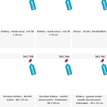
Kötény - karácsonyi - női 50
Kötény - karácsonyi - női 50
Dörzsi - 10 db / kínálótábla
x 70 cm
x 70 cm
56175B
56176A
56176C
Konyhai kötény - felnőtt
Konyhai kötény - vízálló
Kötény - gyerek méret -
méret - 68 x 52 cm
vászonszerű - halloween -
vízálló vászonszerű -
68 x 54 cm
halloween - 44 x 35 cm