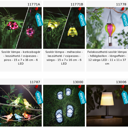
11771A
11771B
11778
Szolár lámpa - katicabogár
Szolár lámpa - méhecske -
Felakasztható szolár lámpa
- leszúrható / csipeszes -
leszúrható / csipeszes -
- hőlégballon - lángeffekt -
piros - 15 x 7 x 16 cm - 6
sárga - 15 x 7 x 16 cm - 6
12 sárga LED - 11 x 11 x 37
LED
LED
cm
11787
13000
13006