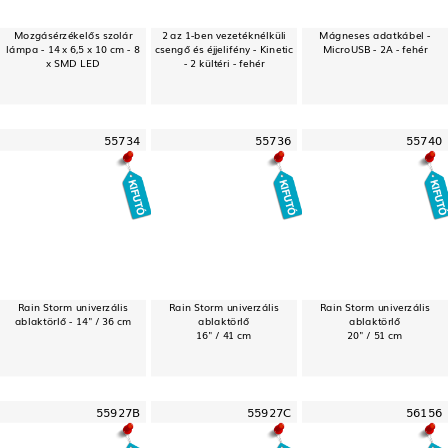
Mozgásérzékelős szolár
2 az 1-ben vezetéknélküli
Mágneses adatkábel -
lámpa - 14 x 6,5 x 10 cm - 8
csengő és éjjelifény - Kinetic
MicroUSB - 2A - fehér
x SMD LED
- 2 kültéri - fehér
55734
55736
55740
Rain Storm univerzális
Rain Storm univerzális
Rain Storm univerzális
ablaktörlő - 14" / 36 cm
ablaktörlő
ablaktörlő
16" / 41 cm
20" / 51 cm
55927B
55927C
56156