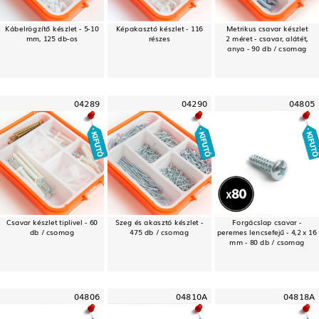
Kábelrögzítő készlet - 5-10
Képakasztó készlet - 116
Metrikus csavar készlet
mm, 125 db-os
részes
2 méret - csavar, alátét,
anya - 90 db / csomag
04289
04290
04805
Csavar készlet tiplivel - 60
Szeg és akasztó készlet -
Forgácslap csavar -
db / csomag
475 db / csomag
peremes lencsefejű - 4,2 x 16
mm - 80 db / csomag
04806
04810A
04818A