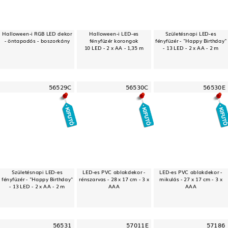
Halloween-i RGB LED dekor
Halloween-i LED-es
Születésnapi LED-es
- öntapadós - boszorkány
fényfüzér korongok
fényfüzér - "Happy Birthday"
10 LED - 2 x AA - 1,35 m
- 13 LED - 2 x AA - 2 m
56529C
56530C
56530E
Születésnapi LED-es
LED-es PVC ablakdekor -
LED-es PVC ablakdekor -
fényfüzér - "Happy Birthday"
rénszarvas - 28 x 17 cm - 3 x
mikulás - 27 x 17 cm - 3 x
- 13 LED - 2 x AA - 2 m
AAA
AAA
56531
57011E
57186