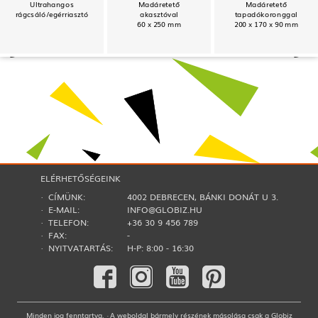
Ultrahangos
Madáretető
Madáretető
rágcsáló/egérriasztó
akasztóval
tapadókoronggal
60 x 250 mm
200 x 170 x 90 mm
ELÉRHETŐSÉGEINK
· CÍMÜNK:
4002 DEBRECEN, BÁNKI DONÁT U 3.
· E-MAIL:
INFO@GLOBIZ.HU
· TELEFON:
+36 30 9 456 789
· FAX:
-
· NYITVATARTÁS:
H-P: 8:00 - 16:30
Minden jog fenntartva. · A weboldal bármely részének másolása csak a Globiz