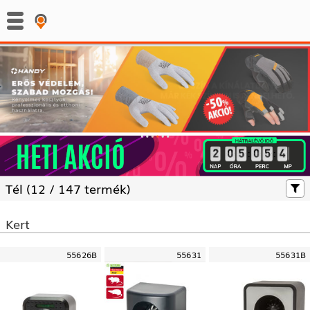
:
:
Tél (
12 /
147 termék)
Kert
55626B
55631
55631B