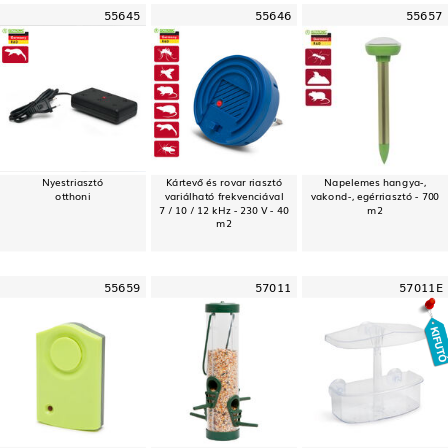
55645
55646
55657
Nyestriasztó
Kártevő és rovar riasztó
Napelemes hangya-,
otthoni
variálható frekvenciával
vakond-, egérriasztó - 700
7 / 10 / 12 kHz - 230 V - 40
m2
m2
55659
57011
57011E