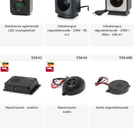
Elektromos egérriasztó
Ultrahangos
Ultrahangos
LED visszajelzővel
rágcsálóriasztó - 230V - 50
rágcsálóriasztó - 230V /
m2
50Hz - 150 m²
55642
55644
55644B
Nyestriasztó - mobilis
Nyestriasztó
Autós rágcsálóriasztó
autós