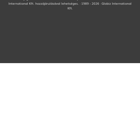
International Kft. hozzájárulásával lehetséges. · 1989 - 2026 · Globiz International
Kft.