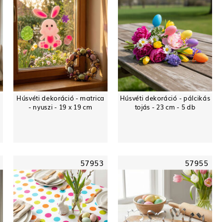
Húsvéti dekoráció - matrica
Húsvéti dekoráció - pálcikás
- nyuszi - 19 x 19 cm
tojás - 23 cm - 5 db
57953
57955