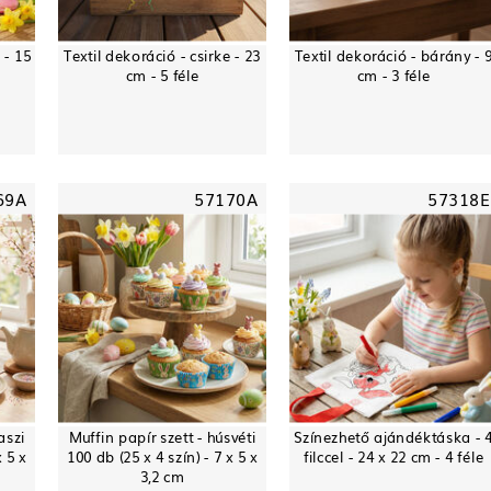
 - 15
Textil dekoráció - csirke - 23
Textil dekoráció - bárány - 
cm - 5 féle
cm - 3 féle
69A
57170A
57318E
aszi
Muffin papír szett - húsvéti
Színezhető ajándéktáska - 
x 5 x
100 db (25 x 4 szín) - 7 x 5 x
filccel - 24 x 22 cm - 4 féle
3,2 cm