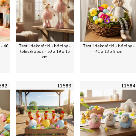
 - 40
Textil dekoráció - bárány -
Textil dekoráció - bárány -
teleszkópos - 50 x 19 x 15
41 x 13 x 8 cm
cm
582
11583
11584