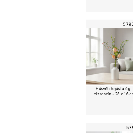
579
Húsvéti tojásfa ág -
rózsaszín - 28 x 16 
57