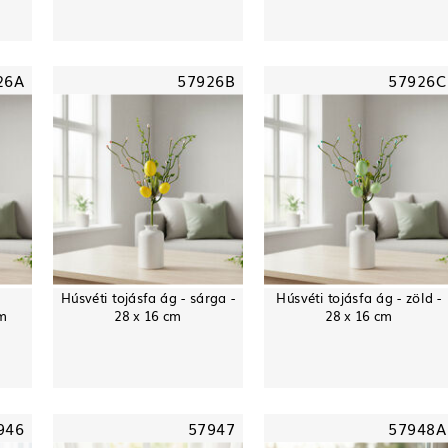
26A
57926B
57926C
Húsvéti tojásfa ág - sárga -
Húsvéti tojásfa ág - zöld -
cm
28 x 16 cm
28 x 16 cm
946
57947
57948A