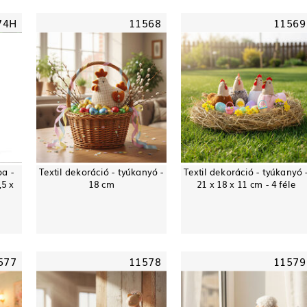
74H
11568
11569
pa -
Textil dekoráció - tyúkanyó -
Textil dekoráció - tyúkanyó 
,5 x
18 cm
21 x 18 x 11 cm - 4 féle
577
11578
11579