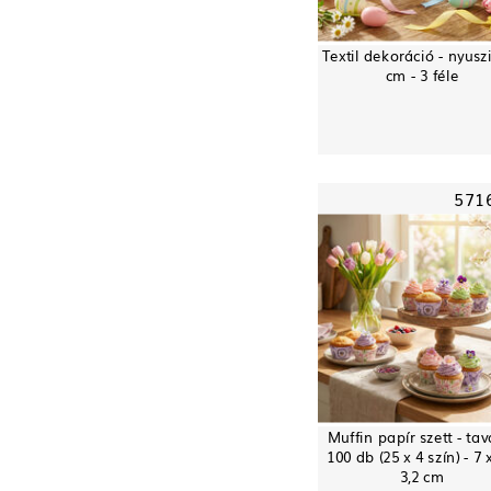
Textil dekoráció - nyuszi
cm - 3 féle
571
Muffin papír szett - tav
100 db (25 x 4 szín) - 7 
3,2 cm