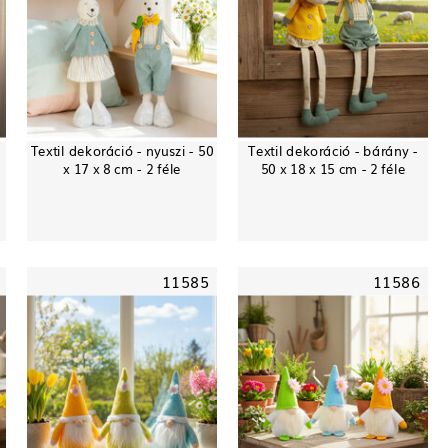
Textil dekoráció - nyuszi - 50
Textil dekoráció - bárány -
x 17 x 8 cm - 2 féle
50 x 18 x 15 cm - 2 féle
11585
11586