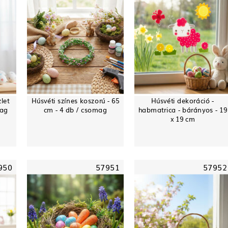
let
Húsvéti színes koszorú - 65
Húsvéti dekoráció -
mag
cm - 4 db / csomag
habmatrica - bárányos - 19
x 19 cm
950
57951
57952