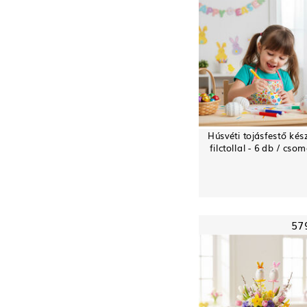
Húsvéti tojásfestő kész
filctollal - 6 db / cso
57