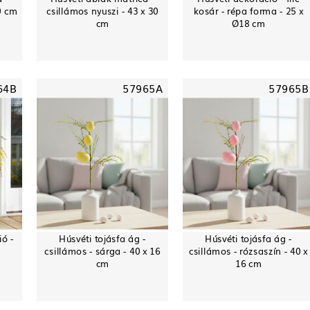
0 cm
csillámos nyuszi - 43 x 30
kosár - répa forma - 25 x
cm
Ø18 cm
64B
57965A
57965B
ió -
Húsvéti tojásfa ág -
Húsvéti tojásfa ág -
csillámos - sárga - 40 x 16
csillámos - rózsaszín - 40 x
cm
16 cm