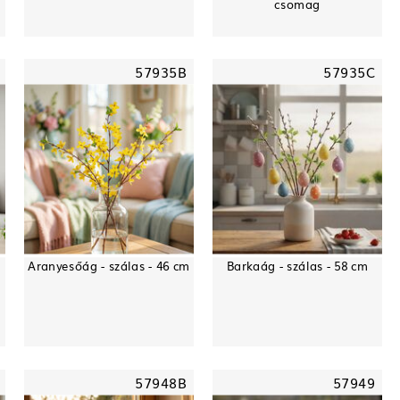
csomag
57935B
57935C
Aranyesőág - szálas - 46 cm
Barkaág - szálas - 58 cm
57948B
57949