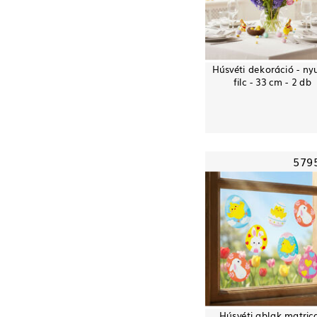
Húsvéti dekoráció - nyu
filc - 33 cm - 2 db
579
Húsvéti ablak matrica