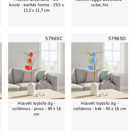
kosár - kerítés forma - 19,5 x
csibe, filc
13,2 x 11,7 cm
57965C
57965D
Húsvéti tojásfa ág -
Húsvéti tojásfa ág -
csillámos - piros - 40 x 16
csillámos - kék - 40 x 16 cm
cm