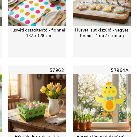
Húsvéti asztalterítő - flannel
Húsvéti sütikiszúró - vegyes
- 132 x 178 cm
forma - 4 db / csomag
57962
57964A
Húsvéti dekoráció - filc
Húsvéti függő dekoráció -