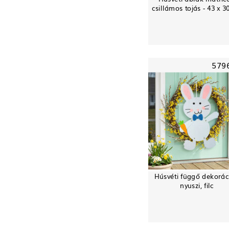
csillámos tojás - 43 x 3
579
Húsvéti függő dekorác
nyuszi, filc