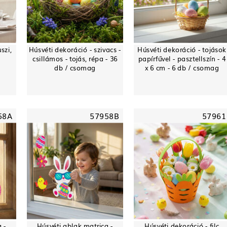
szi,
Húsvéti dekoráció - szivacs -
Húsvéti dekoráció - tojások
csillámos - tojás, répa - 36
papírfűvel - pasztellszín - 4
db / csomag
x 6 cm - 6 db / csomag
58A
57958B
57961
 -
Húsvéti ablak matrica -
Húsvéti dekoráció - filc