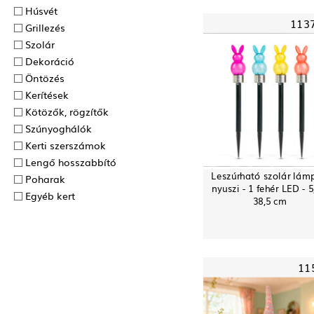
Húsvét
113
Grillezés
Szolár
Dekoráció
Öntözés
Kerítések
Kötözők, rögzítők
Szúnyoghálók
Kerti szerszámok
Lengő hosszabbító
Leszúrható szolár lám
Poharak
nyuszi - 1 fehér LED - 5
Egyéb kert
38,5 cm
11