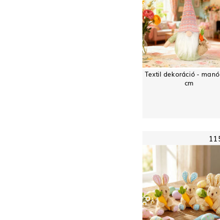
Textil dekoráció - manó
cm
11