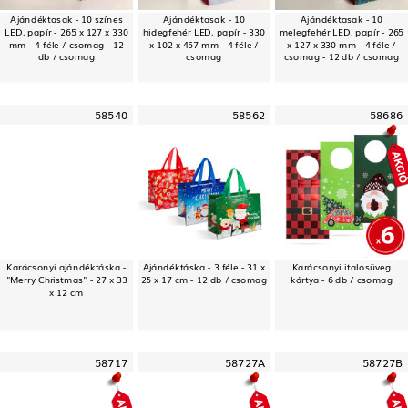
Ajándéktasak - 10 színes
Ajándéktasak - 10
Ajándéktasak - 10
LED, papír - 265 x 127 x 330
hidegfehér LED, papír - 330
melegfehér LED, papír - 265
mm - 4 féle / csomag - 12
x 102 x 457 mm - 4 féle /
x 127 x 330 mm - 4 féle /
db / csomag
csomag
csomag - 12 db / csomag
58540
58562
58686
Karácsonyi ajándéktáska -
Ajándéktáska - 3 féle - 31 x
Karácsonyi italosüveg
"Merry Christmas" - 27 x 33
25 x 17 cm - 12 db / csomag
kártya - 6 db / csomag
x 12 cm
58717
58727A
58727B