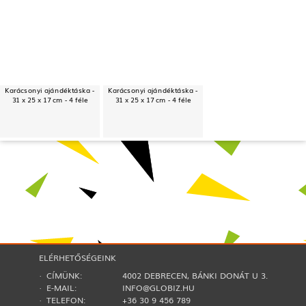
Karácsonyi ajándéktáska -
Karácsonyi ajándéktáska -
31 x 25 x 17 cm - 4 féle
31 x 25 x 17 cm - 4 féle
ELÉRHETŐSÉGEINK
· CÍMÜNK:
4002 DEBRECEN, BÁNKI DONÁT U 3.
· E-MAIL:
INFO@GLOBIZ.HU
· TELEFON:
+36 30 9 456 789