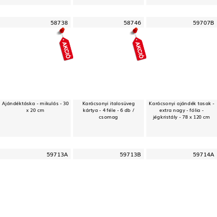
58738
58746
59707B
Ajándéktáska - mikulás - 30
Karácsonyi italosüveg
Karácsonyi ajándék tasak -
x 20 cm
kártya - 4 féle - 6 db /
extra nagy - fólia -
csomag
jégkristály - 78 x 120 cm
59713A
59713B
59714A