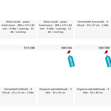
Italos tasak - papír,
Italos tasak - papír,
Színezhető tornazsák - 4
karácsonyi - 360 x 127 x 83
karácsonyi - 360 x 127 x 83
filccel - 33 x 27 cm - 2 féle
mm - 4 féle / csomag - 12
mm - 4 féle / csomag - 12
db / csomag
db / csomag
57319B
58078A
58078B
Színezhető tolltartó - 4
Organza ajándéktasak - 3
Organza ajándéktasak - 4
filccel - 21 x 12 cm - 2 féle
féle - 10 x 15 cm
féle - 20 x 30 cm