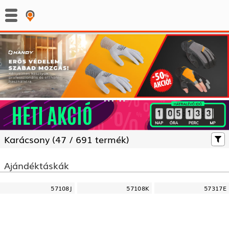
:
:
Karácsony (
47 /
691 termék)
Ajándéktáskák
57108J
57108K
57317E