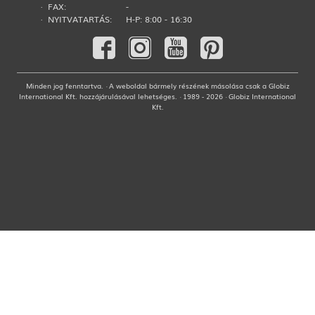
· FAX:
-
· NYITVATARTÁS:
H-P: 8:00 - 16:30
Minden jog fenntartva. · A weboldal bármely részének másolása csak a Globiz
International Kft. hozzájárulásával lehetséges. · 1989 - 2026 · Globiz International
Kft.