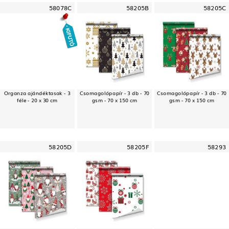
58078C
58205B
58205C
Organza ajándéktasak - 3
Csomagolópapír - 3 db - 70
Csomagolópapír - 3 db - 70
féle - 20 x 30 cm
gsm - 70 x 150 cm
gsm - 70 x 150 cm
58205D
58205F
58293