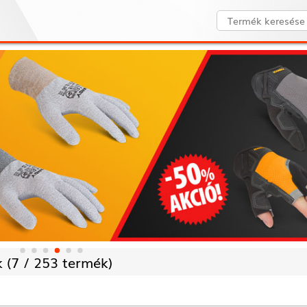
 (
7 /
253 termék)