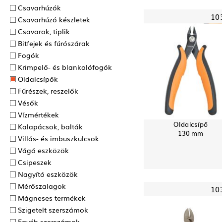
Csavarhúzók
10
Csavarhúzó készletek
Csavarok, tiplik
Bitfejek és fúrószárak
Fogók
Krimpelő- és blankolófogók
Oldalcsípők
Fűrészek, reszelők
Vésők
Vízmértékek
Oldalcsípő
Kalapácsok, balták
130 mm
Villás- és imbuszkulcsok
Vágó eszközök
Csipeszek
Nagyító eszközök
Mérőszalagok
10
Mágneses termékek
Szigetelt szerszámok
Egyéb szerszámok