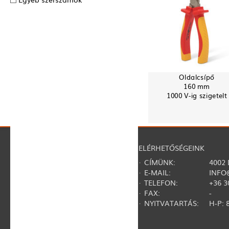
Oldalcsípő
160 mm
1000 V-ig szigetelt
NAVIGÁCIÓ
ELÉRHETŐSÉGEINK
·
RÓLUNK
· CÍMÜNK:
4002
·
REGISZTRÁCIÓ
· E-MAIL:
INFO
·
KAPCSOLAT
· TELEFON:
+36 3
·
GY.I.K.
· FAX:
-
·
SZERZŐDÉSI FELTÉTELEK
· NYITVATARTÁS:
H-P: 8
·
ADATVÉDELMI NYILATKOZAT
·
TERMÉKVISSZAHÍVÁSOK