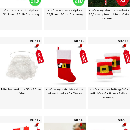
Karácsonyi tortacsipke -
Karácsonyi tortacsipke -
Karácsonyi dekor cukorbot -
21,5 cm - 15 db / csomag
26,5 cm - 10 db / csomag
15,2 cm - piros / fehér - 6 db
/ csomag
58711
58712
58713
Mikulás szakáll - 33 x 25 cm
Karácsonyi mikulás csizma
Karácsonyi szalvétagyűrű -
- fehér
akasztóval - 45 x 24 cm
mikulás - 8 x 8 cm - 2 db /
csomag
58717
58718
58722