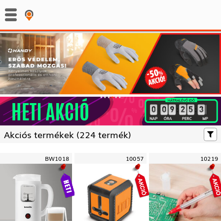
:
:
Akciós termékek (
224 termék)
BW1018
10057
10219