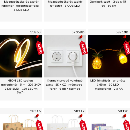
Mozgásérzékelős szolár
Mozgásérzékelős szolár
Gumipók szett - 2 db x 45 -
reflektor - forgatható fejjel -
reflektor - 3 COB LED
60 - 80 cm
2 COB LED
55863
57058D
58219B
NEON LED szalag -
Konnektorvédő vakdugó
LED fényfüzér - ananász -
melegfehér - 5 m - 220-240V
szett - SK / CZ - műanyag -
1,65 m - 10 LED -
- 2835 SMD - 120 LED/m -
fehér - 6 db / csomag
melegfehér - 2 x AA
6W/m
58316
58317
58320