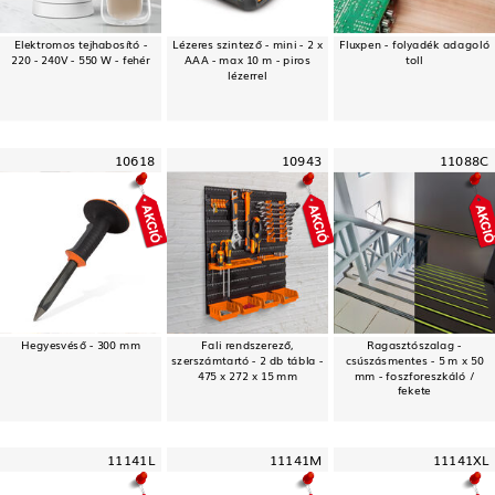
Elektromos tejhabosító -
Lézeres szintező - mini - 2 x
Fluxpen - folyadék adagoló
220 - 240V - 550 W - fehér
AAA - max 10 m - piros
toll
lézerrel
10618
10943
11088C
Hegyesvéső - 300 mm
Fali rendszerező,
Ragasztószalag -
szerszámtartó - 2 db tábla -
csúszásmentes - 5 m x 50
475 x 272 x 15 mm
mm - foszforeszkáló /
fekete
11141L
11141M
11141XL