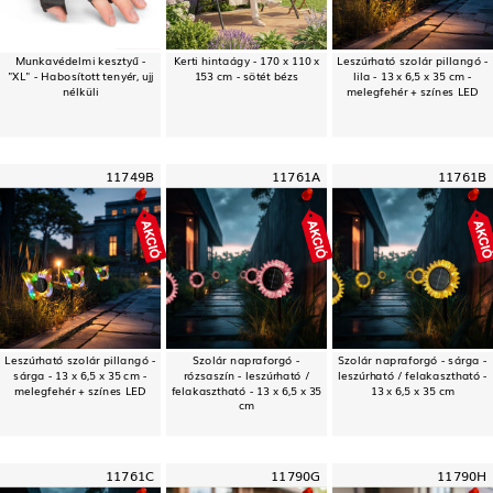
Munkavédelmi kesztyű -
Kerti hintaágy - 170 x 110 x
Leszúrható szolár pillangó -
"XL" - Habosított tenyér, ujj
153 cm - sötét bézs
lila - 13 x 6,5 x 35 cm -
nélküli
melegfehér + színes LED
11749B
11761A
11761B
Leszúrható szolár pillangó -
Szolár napraforgó -
Szolár napraforgó - sárga -
sárga - 13 x 6,5 x 35 cm -
rózsaszín - leszúrható /
leszúrható / felakasztható -
melegfehér + színes LED
felakasztható - 13 x 6,5 x 35
13 x 6,5 x 35 cm
cm
11761C
11790G
11790H