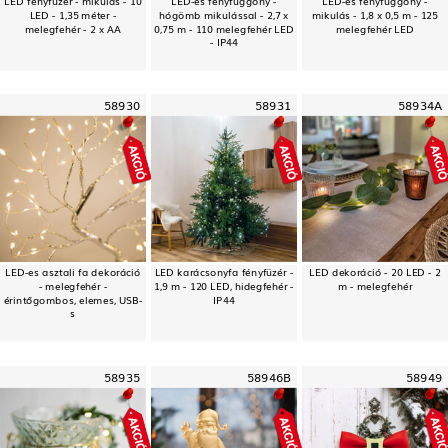
LED - 1,35 méter -
hógömb mikulással - 2,7 x
mikulás - 1,8 x 0,5 m - 125
melegfehér - 2 x AA
0,75 m - 110 melegfehér LED
melegfehér LED
- IP44
58930
58931
58934A
LED-es asztali fa dekoráció
LED karácsonyfa fényfüzér -
LED dekoráció - 20 LED - 2
- melegfehér -
1,9 m - 120 LED, hidegfehér -
m - melegfehér
érintőgombos, elemes, USB-
IP44
s
58935
58946B
58949