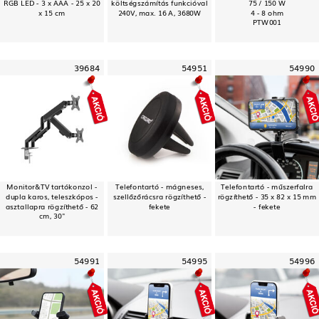
RGB LED - 3 x AAA - 25 x 20
költségszámítás funkcióval
75 / 150 W
x 15 cm
240V, max. 16 A, 3680W
4 - 8 ohm
PTW001
39684
54951
54990
Monitor&TV tartókonzol -
Telefontartó - mágneses,
Telefontartó - műszerfalra
dupla karos, teleszkópos -
szellőzőrácsra rögzíthető -
rögzíthető - 35 x 82 x 15 mm
asztallapra rögzíthető - 62
fekete
- fekete
cm, 30"
54991
54995
54996