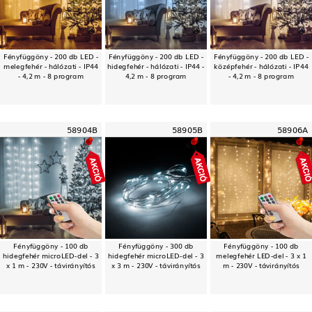
Fényfüggöny - 200 db LED -
Fényfüggöny - 200 db LED -
Fényfüggöny - 200 db LED -
melegfehér - hálózati - IP44
hidegfehér - hálózati - IP44 -
középfehér - hálózati - IP44
- 4,2 m - 8 program
4,2 m - 8 program
- 4,2 m - 8 program
58904B
58905B
58906A
Fényfüggöny - 100 db
Fényfüggöny - 300 db
Fényfüggöny - 100 db
hidegfehér microLED-del - 3
hidegfehér microLED-del - 3
melegfehér LED-del - 3 x 1
x 1 m - 230V - távirányítós
x 3 m - 230V - távirányítós
m - 230V - távirányítós