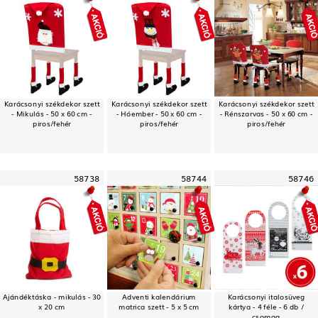
Karácsonyi székdekor szett
Karácsonyi székdekor szett
Karácsonyi székdekor szett
- Mikulás - 50 x 60 cm -
- Hóember - 50 x 60 cm -
- Rénszarvas - 50 x 60 cm -
piros/fehér
piros/fehér
piros/fehér
58738
58744
58746
Ajándéktáska - mikulás - 30
Adventi kalendárium
Karácsonyi italosüveg
x 20 cm
matrica szett - 5 x 5 cm
kártya - 4 féle - 6 db /
csomag