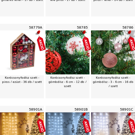
58779A
58785
58786
Karácsonyfadísz szett -
Karácsonyfadísz szett -
Karácsonyfadísz szett -
piros / ezüst - 36 db / szett
gömbdísz - 6 cm - 12 db /
gömbdísz - 3 - 6 cm - 16 db
szett
/ szett
58901A
58901B
58901C