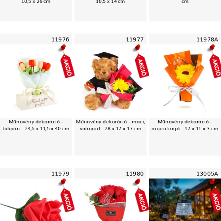
10,5 x 26 cm
10,5 x 14 cm
cm
11976
11977
11978A
Műnövény dekoráció -
Műnövény dekoráció - maci,
Műnövény dekoráció -
tulipán - 24,5 x 11,5 x 40 cm
virággal - 28 x 17 x 17 cm
napraforgó - 17 x 11 x 3 cm
11979
11980
13005A