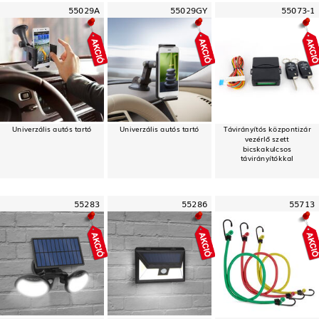
55029A
55029GY
55073-1
Univerzális autós tartó
Univerzális autós tartó
Távirányítós központizár
vezérlő szett
bicskakulcsos
távirányítókkal
55283
55286
55713