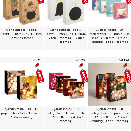
Ajándéktasak - papír,
Ajándéktasak - papír,
Ajándéktasak - 10
"Kraft" - 265 x 127 x 330 mm
"Kraft" - 265 x 127 x 330 mm
melegfehér LED, papír - 265
- 2 féle / csomag
- 2 féle / csomag - 12 db /
x 127 x 330 mm - 4 féle /
csomag
csomag - 12 db / csomag
58321
58322
58324
Ajándéktasak - 10 LED,
Ajándéktasak - 10
Ajándéktasak - 10
papír - 265 x 127 x 330 mm -
melegfehér LED, papír - 265
melegfehér LED, papír - 265
2 féle / csomag
x 127 x 330 mm - 4 féle /
x 127 x 330 mm - 2 féle /
csomag
csomag - 12 db / csomag