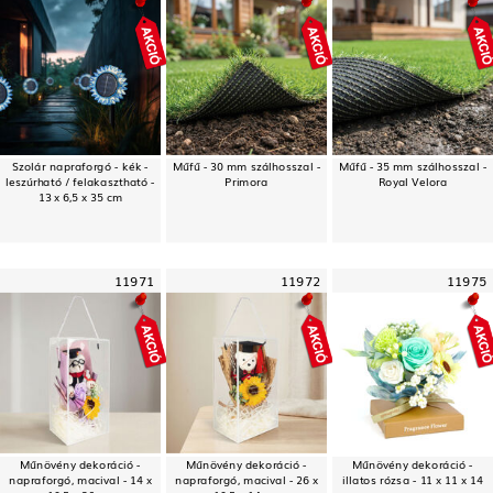
Szolár napraforgó - kék -
Műfű - 30 mm szálhosszal -
Műfű - 35 mm szálhosszal -
leszúrható / felakasztható -
Primora
Royal Velora
13 x 6,5 x 35 cm
11971
11972
11975
Műnövény dekoráció -
Műnövény dekoráció -
Műnövény dekoráció -
napraforgó, macival - 14 x
napraforgó, macival - 26 x
illatos rózsa - 11 x 11 x 14