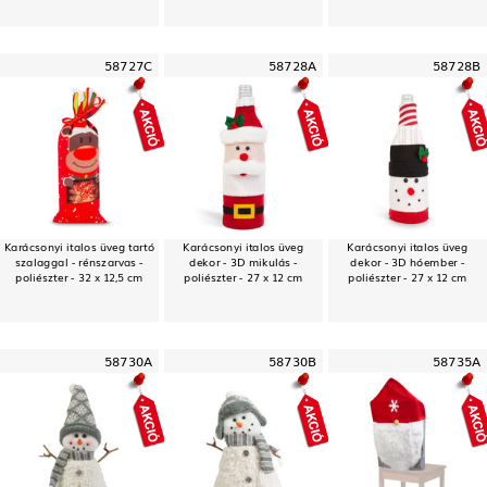
58727C
58728A
58728B
Karácsonyi italos üveg tartó
Karácsonyi italos üveg
Karácsonyi italos üveg
szalaggal - rénszarvas -
dekor - 3D mikulás -
dekor - 3D hóember -
poliészter - 32 x 12,5 cm
poliészter - 27 x 12 cm
poliészter - 27 x 12 cm
58730A
58730B
58735A