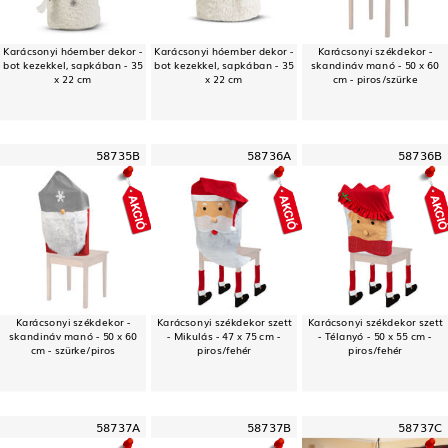
Karácsonyi hóember dekor -
Karácsonyi hóember dekor -
Karácsonyi székdekor -
bot kezekkel, sapkában - 35
bot kezekkel, sapkában - 35
skandináv manó - 50 x 60
x 22 cm
x 22 cm
cm - piros/szürke
58735B
58736A
58736B
Karácsonyi székdekor -
Karácsonyi székdekor szett
Karácsonyi székdekor szett
skandináv manó - 50 x 60
- Mikulás - 47 x 75 cm -
- Télanyó - 50 x 55 cm -
cm - szürke/piros
piros/fehér
piros/fehér
58737A
58737B
58737C