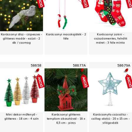
Karácsonyi dísz - csipeszes -
Karácsonyi macskajáték - 2
Karácsonyi zokni -
glitteres madár - ezüst - 2
féle
csúszásmentes, felnőtt
db / csomag
méret - 3 féle minta
58658
58677A
58679A
Mini dekor műfenyő -
Karácsonyi glitteres
Karácsonyfa csúcsdísz -
glitteres - 18 cm - 4 szín
templom akasztóval - 16 x
csillag alakú - 20 x 15 cm -
6,5 cm - piros
világoskék