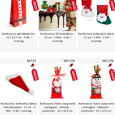
Karácsonyi ajándéktasak -
Karácsonyi 3D tortadekor -
Karácsonyi evőeszköz dekor
23 x 12,7 cm - 4 db /
10 cm - 2 féle - 3 db /
- 12 cm - 2 féle - 2 db /
csomag
csomag
csomag
58723
58727A
58727B
Karácsonyi evőeszköz dekor
Karácsonyi italos üveg tartó
Karácsonyi italos üveg tartó
- mikulássapka - 17 cm - 3
szalaggal - mikulás -
szalaggal - hóember -
féle - 6 db / csomag
poliészter - 32 x 12,5 cm
poliészter - 32 x 12,5 cm