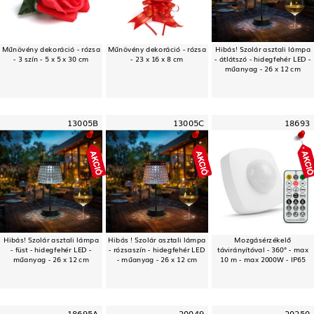
Műnövény dekoráció - rózsa
Műnövény dekoráció - rózsa
Hibás! Szolár asztali lámpa
- 3 szín - 5 x 5 x 30 cm
- 23 x 16 x 8 cm
- átlátszó - hidegfehér LED -
műanyag - 26 x 12 cm
13005B
13005C
18693
Hibás! Szolár asztali lámpa
Hibás ! Szolár asztali lámpa
Mozgásérzékelő
- füst - hidegfehér LED -
- rózsaszín - hidegfehér LED
távirányítóval - 360° - max
műanyag - 26 x 12 cm
- műanyag - 26 x 12 cm
10 m - max 2000W - IP65
18695A
20049
20250