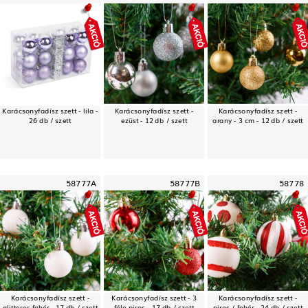
Karácsonyfadísz szett - lila -
Karácsonyfadísz szett -
Karácsonyfadísz szett -
26 db / szett
ezüst - 12 db / szett
arany - 3 cm - 12 db / szett
58777A
58777B
58778
Karácsonyfadísz szett -
Karácsonyfadísz szett - 3
Karácsonyfadísz szett -
glitteres fehér - 17 db / szett
féle piros - 17 db / szett
piros / fehér - 24 db / szett