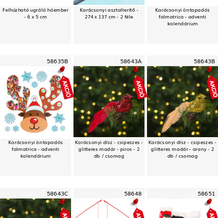
Felhúzható ugráló hóember
Karácsonyi asztalterítő -
Karácsonyi öntapadós
- 6 x 5 cm
274 x 137 cm - 2 féle
falmatrica - adventi
kalendárium
58635B
58643A
58643B
Karácsonyi öntapadós
Karácsonyi dísz - csipeszes -
Karácsonyi dísz - csipeszes -
falmatrica - adventi
glitteres madár - piros - 2
glitteres madár - arany - 2
kalendárium
db / csomag
db / csomag
58643C
58648
58651