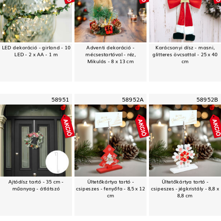
LED dekoráció - girland - 10
Adventi dekoráció -
Karácsonyi dísz - masni,
LED - 2 x AA - 1 m
mécsestartóval - réz,
glitteres övcsattal - 25 x 40
Mikulás - 8 x 13 cm
cm
58951
58952A
58952B
Ajtódísz tartó - 35 cm -
Ültetőkártya tartó -
Ültetőkártya tartó -
műanyag - átlátszó
csipeszes - fenyőfa - 8,5 x 12
csipeszes - jégkristály - 8,8 x
cm
8,8 cm