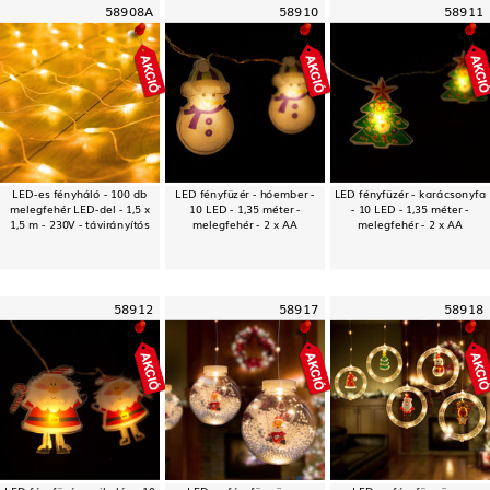
58908A
58910
58911
LED-es fényháló - 100 db
LED fényfüzér - hóember -
LED fényfüzér - karácsonyfa
melegfehér LED-del - 1,5 x
10 LED - 1,35 méter -
- 10 LED - 1,35 méter -
1,5 m - 230V - távirányítós
melegfehér - 2 x AA
melegfehér - 2 x AA
58912
58917
58918
LED fényfüzér - mikulás - 10
LED-es fényfüggöny -
LED-es fényfüggöny -