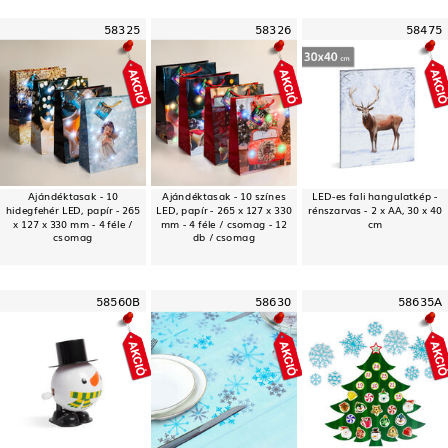
58325
58326
58475
Ajándéktasak - 10
Ajándéktasak - 10 színes
LED-es fali hangulatkép -
hidegfehér LED, papír - 265
LED, papír - 265 x 127 x 330
rénszarvas - 2 x AA, 30 x 40
x 127 x 330 mm - 4 féle /
mm - 4 féle / csomag - 12
cm
csomag
db / csomag
58560B
58630
58635A