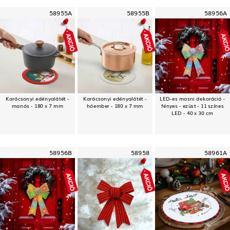
58955A
58955B
58956A
Karácsonyi edényalátét -
Karácsonyi edényalátét -
LED-es masni dekoráció -
manós - 180 x 7 mm
hóember - 180 x 7 mm
fényes - ezüst - 11 színes
LED - 40 x 30 cm
58956B
58958
58961A