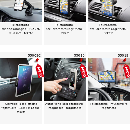
Telefontartó -
Telefontartó -
Telefontartó -
tapadókorongos - 102 x 97
szellőzőrácsra rögzíthető -
szellőzőrácsra rögzíthető -
x 98 mm - fekete
fekete
fekete
55009C
55015
55019
Univerzális tablettartó
Autós tartó szellőzőrácsra -
Telefontartó - műszerfalra
fejtámlára - 18 x 7 x 12 cm -
mágneses - forgatható
rögzíthető
fekete