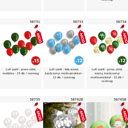
58751
58753
58754
Lufi szett - piros-zöld,
Lufi szett - kék-ezüst,
Lufi szett - piros, zöld,
metálos - 15 db / csomag
karácsonyi motívumokkal -
arany, karácsonyi
12 db / csomag
motívumokkal - 12 db /
csomag
58755
58762B
58765B