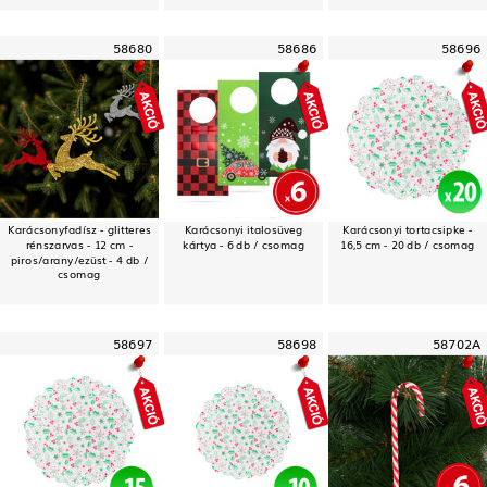
58680
58686
58696
Karácsonyfadísz - glitteres
Karácsonyi italosüveg
Karácsonyi tortacsipke -
rénszarvas - 12 cm -
kártya - 6 db / csomag
16,5 cm - 20 db / csomag
piros/arany/ezüst - 4 db /
csomag
58697
58698
58702A