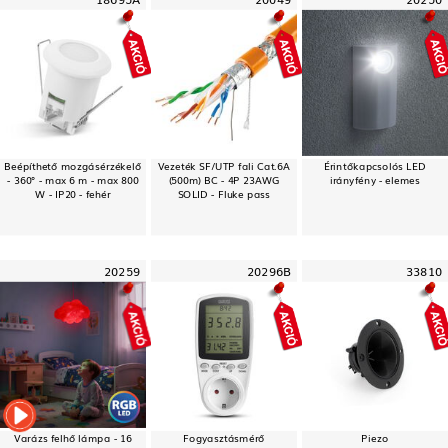
Beépíthető mozgásérzékelő
Vezeték SF/UTP fali Cat.6A
Érintőkapcsolós LED
- 360° - max 6 m - max 800
(500m) BC - 4P 23AWG
irányfény - elemes
W - IP20 - fehér
SOLID - Fluke pass
20259
20296B
33810
Varázs felhő lámpa - 16
Fogyasztásmérő
Piezo