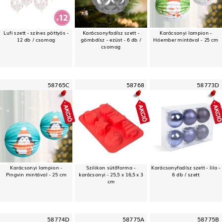
Lufi szett - színes pöttyös -
Karácsonyfadísz szett -
Karácsonyi lampion -
12 db / csomag
gömbdísz - ezüst - 6 db /
Hóember mintával - 25 cm
csomag
58765C
58768
58773D
Karácsonyi lampion -
Szilikon sütőforma -
Karácsonyfadísz szett - lila -
Pingvin mintával - 25 cm
karácsonyi - 25,5 x 16,5 x 3
6 db / szett
cm
58774D
58775A
58775B