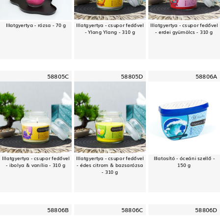
Illatgyertya - rózsa - 70 g
Illatgyertya - csupor fedővel
Illatgyertya - csupor fedővel
- Ylang Ylang - 310 g
- erdei gyümölcs - 310 g
58805C
58805D
58806A
Illatgyertya - csupor fedővel
Illatgyertya - csupor fedővel
Illatosító - óceáni szellő -
- ibolya & vanília - 310 g
- édes citrom & bazsarózsa
150 g
- 310 g
58806B
58806C
58806D