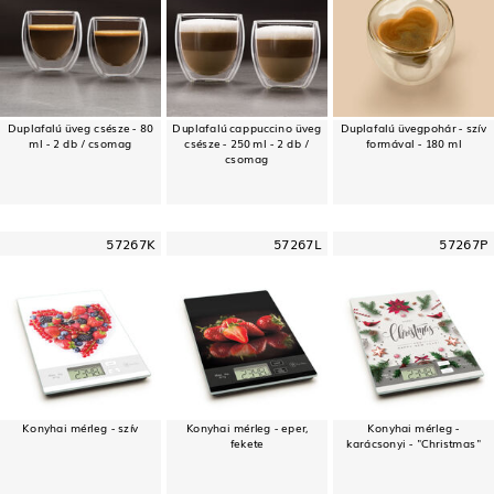
Duplafalú üveg csésze - 80
Duplafalú cappuccino üveg
Duplafalú üvegpohár - szív
ml - 2 db / csomag
csésze - 250 ml - 2 db /
formával - 180 ml
csomag
57267K
57267L
57267P
Konyhai mérleg - szív
Konyhai mérleg - eper,
Konyhai mérleg -
fekete
karácsonyi - "Christmas"