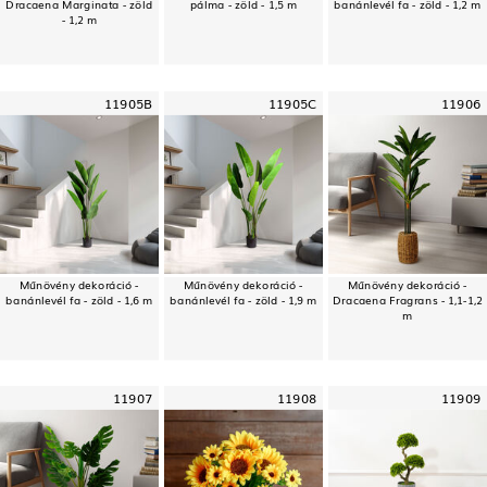
Dracaena Marginata - zöld
pálma - zöld - 1,5 m
banánlevél fa - zöld - 1,2 m
- 1,2 m
11905B
11905C
11906
Műnövény dekoráció -
Műnövény dekoráció -
Műnövény dekoráció -
banánlevél fa - zöld - 1,6 m
banánlevél fa - zöld - 1,9 m
Dracaena Fragrans - 1,1-1,2
m
11907
11908
11909