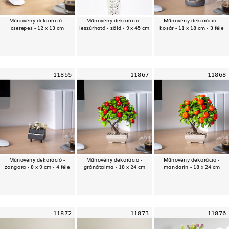
Műnövény dekoráció -
Műnövény dekoráció -
Műnövény dekoráció -
cserepes - 12 x 13 cm
leszúrható - zöld - 9 x 45 cm
kosár - 11 x 18 cm - 3 féle
11855
11867
11868
Műnövény dekoráció -
Műnövény dekoráció -
Műnövény dekoráció -
zongora - 8 x 9 cm - 4 féle
gránátalma - 18 x 24 cm
mandarin - 18 x 24 cm
11872
11873
11876