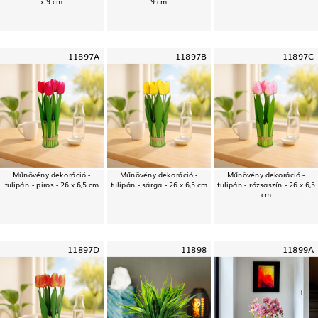
x 9 cm
9 cm
11897A
11897B
11897C
Műnövény dekoráció -
Műnövény dekoráció -
Műnövény dekoráció -
tulipán - piros - 26 x 6,5 cm
tulipán - sárga - 26 x 6,5 cm
tulipán - rózsaszín - 26 x 6,5
cm
11897D
11898
11899A