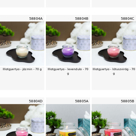
58804A
58804B
58804C
Illatgyertya - jázmin - 70 g
Illatgyertya - levendula - 70
Illatgyertya - lótuszvirág - 70
g
g
58804D
58805A
58805B