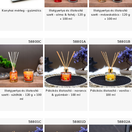
Konyhai mérleg - gyümölcs
Illatgyertya és illatosító
Illatgyertya és illatosító
szett - alma & fahéj - 120 g
szett - mézeskalács - 120 g
+ 100 ml
+ 100 ml
58800C
58801A
58801B
Illatgyertya és illatosító
Pálcikás illatosító - narancs
Pálcikás illatosító - vanília -
szett - sütőtök - 120 g + 100
& gyömbér - 100 ml
100 ml
ml
58801C
58801D
58802A