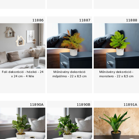
11886
11887
11888
Fali dekoráció - házikó - 24
Műnövény dekoráció
Műnövény dekoráció -
x 24 cm - 4 féle
műpálma - 22 x 8,5 cm
monstera - 22 x 8,5 cm
11890A
11890B
11891A