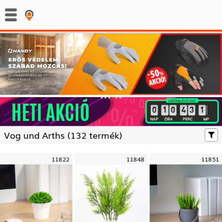
:
:
Vog und Arths (
132 termék)
11822
11848
11851