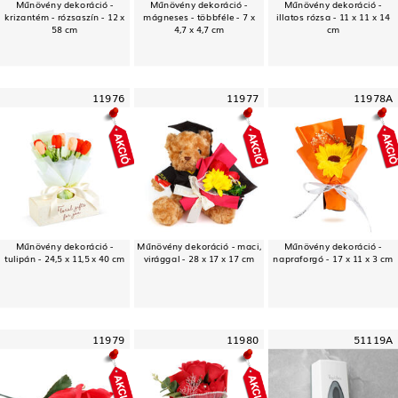
Műnövény dekoráció -
Műnövény dekoráció -
Műnövény dekoráció -
krizantém - rózsaszín - 12 x
mágneses - többféle - 7 x
illatos rózsa - 11 x 11 x 14
58 cm
4,7 x 4,7 cm
cm
11976
11977
11978A
Műnövény dekoráció -
Műnövény dekoráció - maci,
Műnövény dekoráció -
tulipán - 24,5 x 11,5 x 40 cm
virággal - 28 x 17 x 17 cm
napraforgó - 17 x 11 x 3 cm
11979
11980
51119A