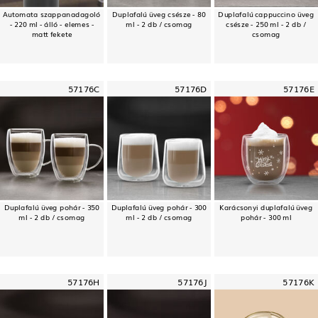
Automata szappanadagoló
Duplafalú üveg csésze - 80
Duplafalú cappuccino üveg
- 220 ml - álló - elemes -
ml - 2 db / csomag
csésze - 250 ml - 2 db /
matt fekete
csomag
57176C
57176D
57176E
Duplafalú üveg pohár - 350
Duplafalú üveg pohár - 300
Karácsonyi duplafalú üveg
ml - 2 db / csomag
ml - 2 db / csomag
pohár - 300 ml
57176H
57176J
57176K