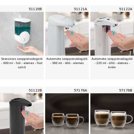
51120B
51121A
51122A
Szenzoros szappanadagoló
Automata szappanadagoló
Automata szappanadagoló
- 600 ml - fali - elemes - füst
- 360 ml - álló - elemes
- 220 ml - álló - elemes -
színű
króm
51122B
57176A
57176B