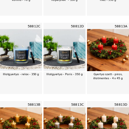
58812C
58812D
58813A
Illatgyertya - relax - 350 g
Illatgyertya - Paris - 350 g
Gyertya szett - piros,
illatmentes - 4 x 45 g
58813B
58813C
58813D