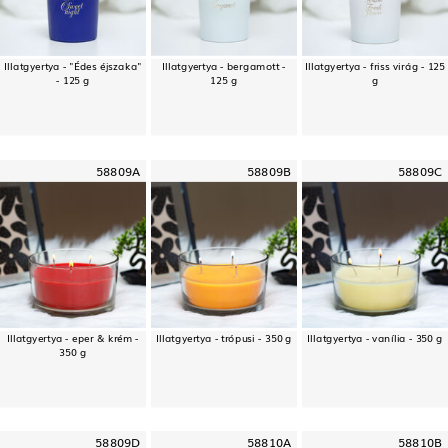
Illatgyertya - "Édes éjszaka"
Illatgyertya - bergamott -
Illatgyertya - friss virág - 125
- 125 g
125 g
g
58809A
58809B
58809C
Illatgyertya - eper & krém -
Illatgyertya - trópusi - 350 g
Illatgyertya - vanília - 350 g
350 g
58809D
58810A
58810B