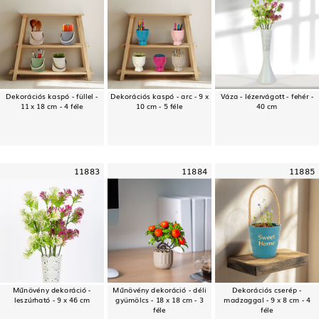
Dekorációs kaspó - füllel -
Dekorációs kaspó - arc - 9 x
Váza - lézervágott - fehér -
11 x 18 cm - 4 féle
10 cm - 5 féle
40 cm
11883
11884
11885
Műnövény dekoráció -
Műnövény dekoráció - déli
Dekorációs cserép -
leszúrható - 9 x 46 cm
gyümölcs - 18 x 18 cm - 3
madzaggal - 9 x 8 cm - 4
féle
féle