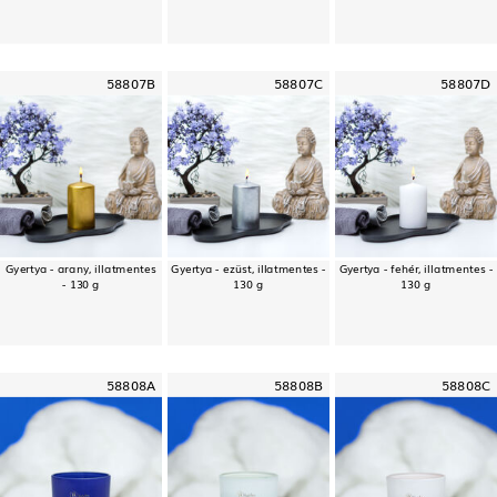
58807B
58807C
58807D
Gyertya - arany, illatmentes
Gyertya - ezüst, illatmentes -
Gyertya - fehér, illatmentes -
- 130 g
130 g
130 g
58808A
58808B
58808C