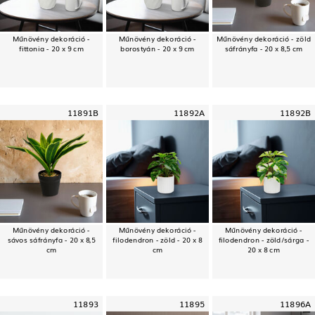
Műnövény dekoráció -
Műnövény dekoráció -
Műnövény dekoráció - zöld
fittonia - 20 x 9 cm
borostyán - 20 x 9 cm
sáfrányfa - 20 x 8,5 cm
11891B
11892A
11892B
Műnövény dekoráció -
Műnövény dekoráció -
Műnövény dekoráció -
sávos sáfrányfa - 20 x 8,5
filodendron - zöld - 20 x 8
filodendron - zöld/sárga -
cm
cm
20 x 8 cm
11893
11895
11896A