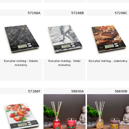
57268A
57268B
57268C
Konyhai mérleg - fekete
Konyhai mérleg - fehér
Konyhai mérleg - sütemény
márvány
márvány
57268F
58800A
58800B