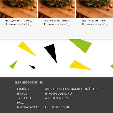
Gyertya szett - arany,
Gyertya szett - ezüst,
Gyertya szett - fehér,
illatmentes - 4 x 45 g
illatmentes - 4 x 45 g
illatmentes - 4 x 45 g
ELÉRHETŐSÉGEINK
· CÍMÜNK:
4002 DEBRECEN, BÁNKI DONÁT U 3.
· E-MAIL:
INFO@GLOBIZ.HU
· TELEFON:
+36 30 9 456 789
· FAX:
-
· NYITVATARTÁS:
H-P: 8:00 - 16:30