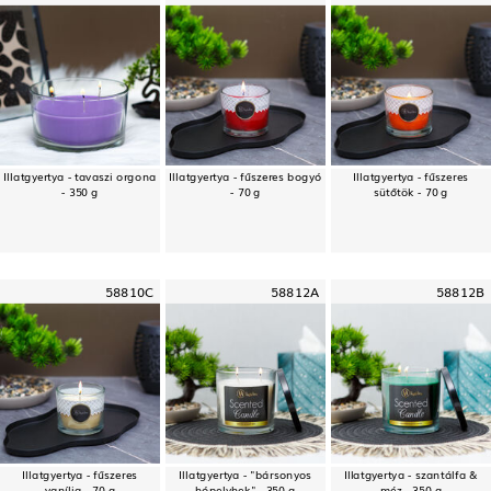
Illatgyertya - tavaszi orgona
Illatgyertya - fűszeres bogyó
Illatgyertya - fűszeres
- 350 g
- 70 g
sütőtök - 70 g
58810C
58812A
58812B
Illatgyertya - fűszeres
Illatgyertya - "bársonyos
Illatgyertya - szantálfa &
vanília - 70 g
hópelyhek" - 350 g
méz - 350 g