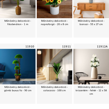
Műnövény dekoráció -
Műnövény dekoráció -
Műnövény dekoráció -
filodendron - 1 m
napraforgó - 20 x 8 cm
bonsai - 55 x 27 cm
11910
11911
11912A
Műnövény dekoráció -
Műnövény dekoráció -
Műnövény dekoráció -
gömb buxus fa - 90 cm
colocasia - 100 cm
krizantém - fehér - 12 x 58
cm