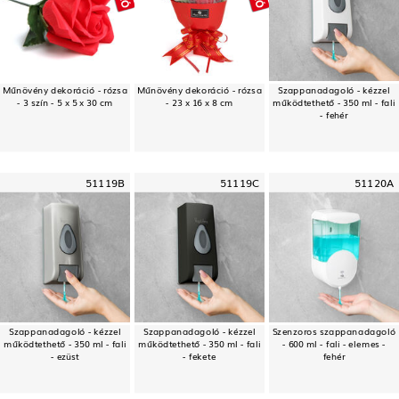
Műnövény dekoráció - rózsa
Műnövény dekoráció - rózsa
Szappanadagoló - kézzel
- 3 szín - 5 x 5 x 30 cm
- 23 x 16 x 8 cm
működtethető - 350 ml - fali
- fehér
51119B
51119C
51120A
Szappanadagoló - kézzel
Szappanadagoló - kézzel
Szenzoros szappanadagoló
működtethető - 350 ml - fali
működtethető - 350 ml - fali
- 600 ml - fali - elemes -
- ezüst
- fekete
fehér