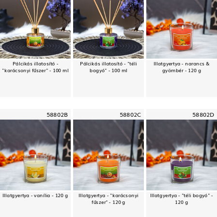
Pálcikás illatosító -
Pálcikás illatosító - "téli
Illatgyertya - narancs &
"karácsonyi fűszer" - 100 ml
bogyó" - 100 ml
gyömbér - 120 g
58802B
58802C
58802D
Illatgyertya - vanília - 120 g
Illatgyertya - "karácsonyi
Illatgyertya - "téli bogyó" -
fűszer" - 120 g
120 g