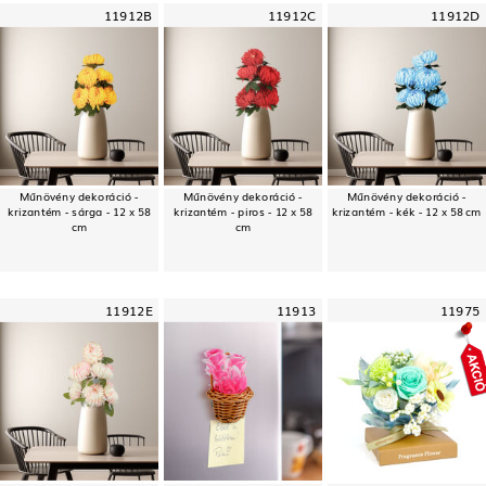
11912B
11912C
11912D
Műnövény dekoráció -
Műnövény dekoráció -
Műnövény dekoráció -
krizantém - sárga - 12 x 58
krizantém - piros - 12 x 58
krizantém - kék - 12 x 58 cm
cm
cm
11912E
11913
11975