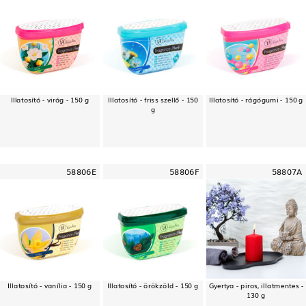
Illatosító - virág - 150 g
Illatosító - friss szellő - 150
Illatosító - rágógumi - 150 g
g
58806E
58806F
58807A
Illatosító - vanília - 150 g
Illatosító - örökzöld - 150 g
Gyertya - piros, illatmentes -
130 g