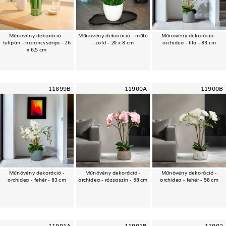
Műnövény dekoráció -
Műnövény dekoráció - műfű
Műnövény dekoráció -
tulipán - narancssárga - 26
- zöld - 20 x 8 cm
orchidea - lila - 83 cm
x 6,5 cm
11899B
11900A
11900B
Műnövény dekoráció -
Műnövény dekoráció -
Műnövény dekoráció -
orchidea - fehér - 83 cm
orchidea - rózsaszín - 58 cm
orchidea - fehér - 58 cm
11901A
11901B
11902