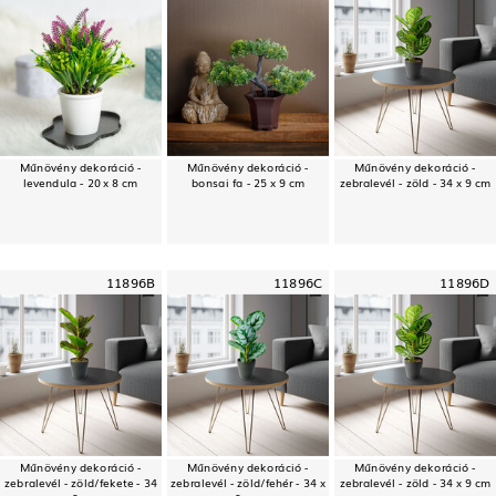
Műnövény dekoráció -
Műnövény dekoráció -
Műnövény dekoráció -
levendula - 20 x 8 cm
bonsai fa - 25 x 9 cm
zebralevél - zöld - 34 x 9 cm
11896B
11896C
11896D
Műnövény dekoráció -
Műnövény dekoráció -
Műnövény dekoráció -
zebralevél - zöld/fekete - 34
zebralevél - zöld/fehér - 34 x
zebralevél - zöld - 34 x 9 cm