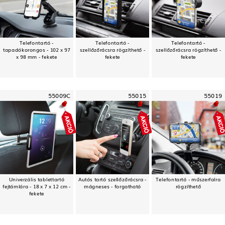
Telefontartó -
Telefontartó -
Telefontartó -
tapadókorongos - 102 x 97
szellőzőrácsra rögzíthető -
szellőzőrácsra rögzíthető -
x 98 mm - fekete
fekete
fekete
55009C
55015
55019
Univerzális tablettartó
Autós tartó szellőzőrácsra -
Telefontartó - műszerfalra
fejtámlára - 18 x 7 x 12 cm -
mágneses - forgatható
rögzíthető
fekete