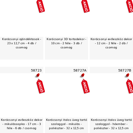
Karácsonyi ajándéktasak -
Karácsonyi 3D tortadekor -
Karácsonyi evőeszköz dekor
23 x 12,7 cm - 4 db /
10 cm - 2 féle - 3 db /
- 12 cm - 2 féle - 2 db /
csomag
csomag
csomag
58723
58727A
58727B
Karácsonyi evőeszköz dekor
Karácsonyi italos üveg tartó
Karácsonyi italos üveg tartó
- mikulássapka - 17 cm - 3
szalaggal - mikulás -
szalaggal - hóember -
féle - 6 db / csomag
poliészter - 32 x 12,5 cm
poliészter - 32 x 12,5 cm