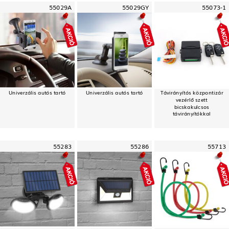
55029A
55029GY
55073-1
Univerzális autós tartó
Univerzális autós tartó
Távirányítós központizár
vezérlő szett
bicskakulcsos
távirányítókkal
55283
55286
55713