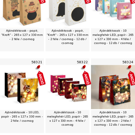
Ajándéktasak - papír,
Ajándéktasak - papír,
Ajándéktasak - 10
"Kraft" - 265 x 127 x 330 mm
"Kraft" - 265 x 127 x 330 mm
melegfehér LED, papír - 265
- 2 féle / csomag
- 2 féle / csomag - 12 db /
x 127 x 330 mm - 4 féle /
csomag
csomag - 12 db / csomag
58321
58322
58324
Ajándéktasak - 10 LED,
Ajándéktasak - 10
Ajándéktasak - 10
papír - 265 x 127 x 330 mm -
melegfehér LED, papír - 265
melegfehér LED, papír - 265
2 féle / csomag
x 127 x 330 mm - 4 féle /
x 127 x 330 mm - 2 féle /
csomag
csomag - 12 db / csomag