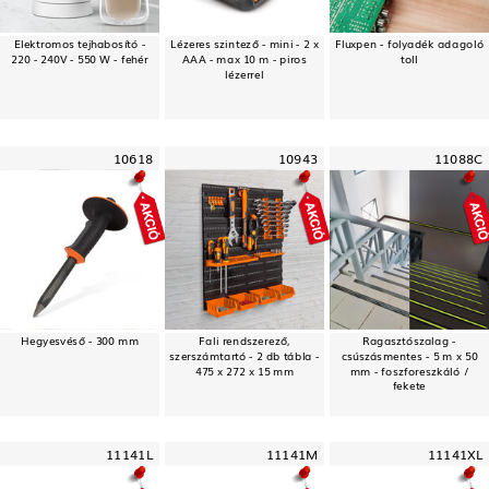
Elektromos tejhabosító -
Lézeres szintező - mini - 2 x
Fluxpen - folyadék adagoló
220 - 240V - 550 W - fehér
AAA - max 10 m - piros
toll
lézerrel
10618
10943
11088C
Hegyesvéső - 300 mm
Fali rendszerező,
Ragasztószalag -
szerszámtartó - 2 db tábla -
csúszásmentes - 5 m x 50
475 x 272 x 15 mm
mm - foszforeszkáló /
fekete
11141L
11141M
11141XL