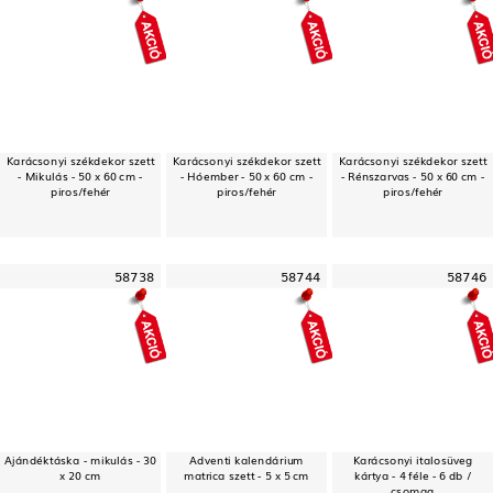
Karácsonyi székdekor szett
Karácsonyi székdekor szett
Karácsonyi székdekor szett
- Mikulás - 50 x 60 cm -
- Hóember - 50 x 60 cm -
- Rénszarvas - 50 x 60 cm -
piros/fehér
piros/fehér
piros/fehér
58738
58744
58746
Ajándéktáska - mikulás - 30
Adventi kalendárium
Karácsonyi italosüveg
x 20 cm
matrica szett - 5 x 5 cm
kártya - 4 féle - 6 db /
csomag