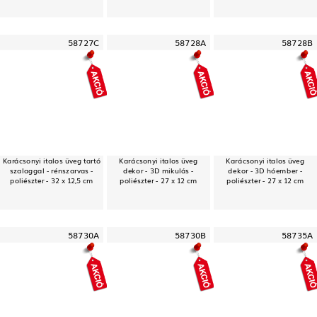
58727C
58728A
58728B
Karácsonyi italos üveg tartó
Karácsonyi italos üveg
Karácsonyi italos üveg
szalaggal - rénszarvas -
dekor - 3D mikulás -
dekor - 3D hóember -
poliészter - 32 x 12,5 cm
poliészter - 27 x 12 cm
poliészter - 27 x 12 cm
58730A
58730B
58735A