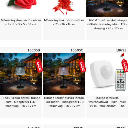
Műnövény dekoráció - rózsa
Műnövény dekoráció - rózsa
Hibás! Szolár asztali lámpa
- 3 szín - 5 x 5 x 30 cm
- 23 x 16 x 8 cm
- átlátszó - hidegfehér LED -
műanyag - 26 x 12 cm
13005B
13005C
18693
Hibás! Szolár asztali lámpa
Hibás ! Szolár asztali lámpa
Mozgásérzékelő
- füst - hidegfehér LED -
- rózsaszín - hidegfehér LED
távirányítóval - 360° - max
műanyag - 26 x 12 cm
- műanyag - 26 x 12 cm
10 m - max 2000W - IP65
18695A
20049
20250