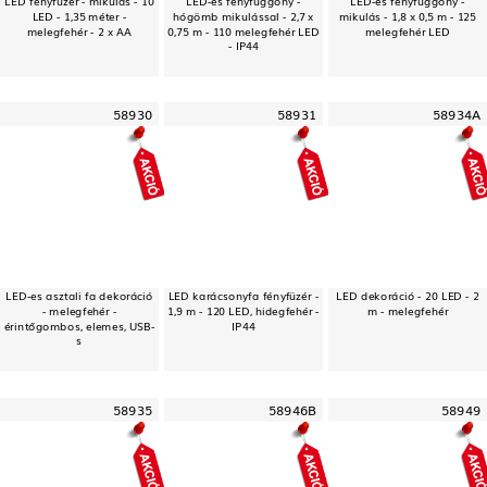
LED - 1,35 méter -
hógömb mikulással - 2,7 x
mikulás - 1,8 x 0,5 m - 125
melegfehér - 2 x AA
0,75 m - 110 melegfehér LED
melegfehér LED
- IP44
58930
58931
58934A
LED-es asztali fa dekoráció
LED karácsonyfa fényfüzér -
LED dekoráció - 20 LED - 2
- melegfehér -
1,9 m - 120 LED, hidegfehér -
m - melegfehér
érintőgombos, elemes, USB-
IP44
s
58935
58946B
58949