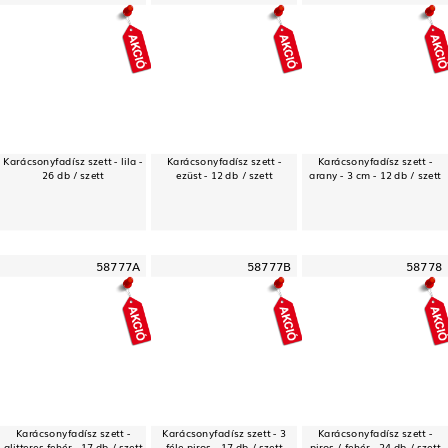
Karácsonyfadísz szett - lila -
Karácsonyfadísz szett -
Karácsonyfadísz szett -
26 db / szett
ezüst - 12 db / szett
arany - 3 cm - 12 db / szett
58777A
58777B
58778
Karácsonyfadísz szett -
Karácsonyfadísz szett - 3
Karácsonyfadísz szett -
glitteres fehér - 17 db / szett
féle piros - 17 db / szett
piros / fehér - 24 db / szett