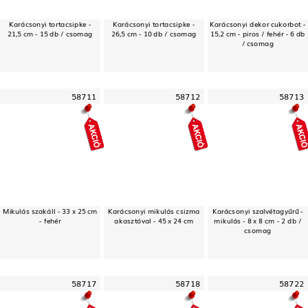
Karácsonyi tortacsipke -
Karácsonyi tortacsipke -
Karácsonyi dekor cukorbot -
21,5 cm - 15 db / csomag
26,5 cm - 10 db / csomag
15,2 cm - piros / fehér - 6 db
/ csomag
58711
58712
58713
Mikulás szakáll - 33 x 25 cm
Karácsonyi mikulás csizma
Karácsonyi szalvétagyűrű -
- fehér
akasztóval - 45 x 24 cm
mikulás - 8 x 8 cm - 2 db /
csomag
58717
58718
58722