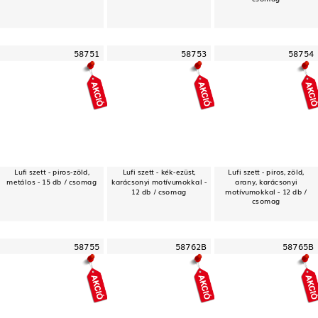
58751
58753
58754
Lufi szett - piros-zöld,
Lufi szett - kék-ezüst,
Lufi szett - piros, zöld,
metálos - 15 db / csomag
karácsonyi motívumokkal -
arany, karácsonyi
12 db / csomag
motívumokkal - 12 db /
csomag
58755
58762B
58765B