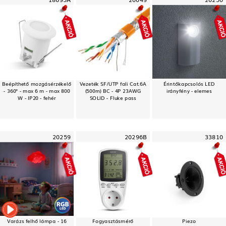
Beépíthető mozgásérzékelő
Vezeték SF/UTP fali Cat.6A
Érintőkapcsolós LED
- 360° - max 6 m - max 800
(500m) BC - 4P 23AWG
irányfény - elemes
W - IP20 - fehér
SOLID - Fluke pass
20259
20296B
33810
Varázs felhő lámpa - 16
Fogyasztásmérő
Piezo