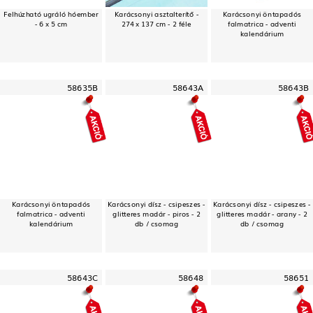
Felhúzható ugráló hóember
Karácsonyi asztalterítő -
Karácsonyi öntapadós
- 6 x 5 cm
274 x 137 cm - 2 féle
falmatrica - adventi
kalendárium
58635B
58643A
58643B
Karácsonyi öntapadós
Karácsonyi dísz - csipeszes -
Karácsonyi dísz - csipeszes -
falmatrica - adventi
glitteres madár - piros - 2
glitteres madár - arany - 2
kalendárium
db / csomag
db / csomag
58643C
58648
58651