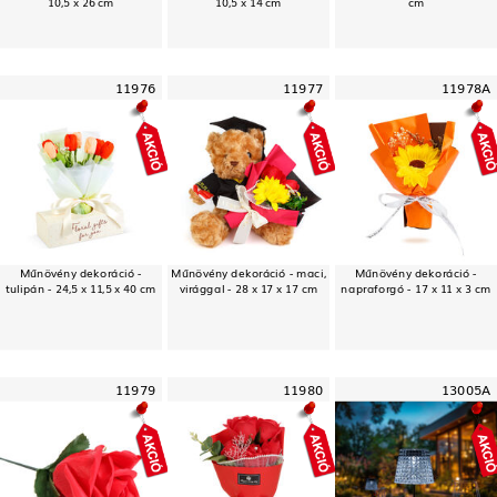
10,5 x 26 cm
10,5 x 14 cm
cm
11976
11977
11978A
Műnövény dekoráció -
Műnövény dekoráció - maci,
Műnövény dekoráció -
tulipán - 24,5 x 11,5 x 40 cm
virággal - 28 x 17 x 17 cm
napraforgó - 17 x 11 x 3 cm
11979
11980
13005A