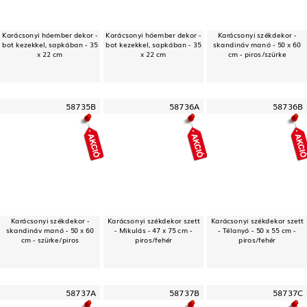
Karácsonyi hóember dekor -
Karácsonyi hóember dekor -
Karácsonyi székdekor -
bot kezekkel, sapkában - 35
bot kezekkel, sapkában - 35
skandináv manó - 50 x 60
x 22 cm
x 22 cm
cm - piros/szürke
58735B
58736A
58736B
Karácsonyi székdekor -
Karácsonyi székdekor szett
Karácsonyi székdekor szett
skandináv manó - 50 x 60
- Mikulás - 47 x 75 cm -
- Télanyó - 50 x 55 cm -
cm - szürke/piros
piros/fehér
piros/fehér
58737A
58737B
58737C