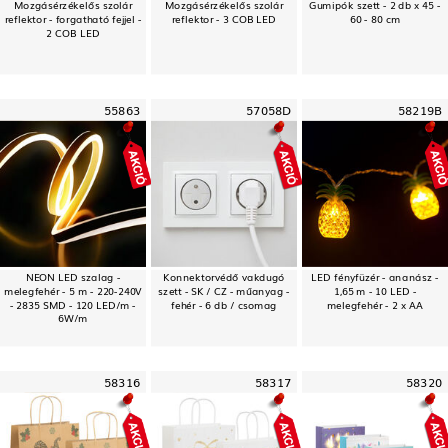
Mozgásérzékelős szolár
Mozgásérzékelős szolár
Gumipók szett - 2 db x 45 -
reflektor - forgatható fejjel -
reflektor - 3 COB LED
60 - 80 cm
2 COB LED
55863
57058D
58219B
NEON LED szalag -
Konnektorvédő vakdugó
LED fényfüzér - ananász -
melegfehér - 5 m - 220-240V
szett - SK / CZ - műanyag -
1,65 m - 10 LED -
- 2835 SMD - 120 LED/m -
fehér - 6 db / csomag
melegfehér - 2 x AA
6W/m
58316
58317
58320