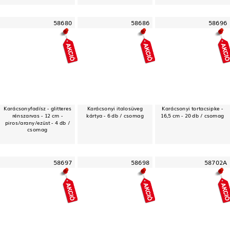
58680
58686
58696
Karácsonyfadísz - glitteres
Karácsonyi italosüveg
Karácsonyi tortacsipke -
rénszarvas - 12 cm -
kártya - 6 db / csomag
16,5 cm - 20 db / csomag
piros/arany/ezüst - 4 db /
csomag
58697
58698
58702A