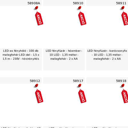
58908A
58910
58911
LED-es fényháló - 100 db
LED fényfüzér - hóember -
LED fényfüzér - karácsonyfa
melegfehér LED-del - 1,5 x
10 LED - 1,35 méter -
- 10 LED - 1,35 méter -
1,5 m - 230V - távirányítós
melegfehér - 2 x AA
melegfehér - 2 x AA
58912
58917
58918
LED fényfüzér - mikulás - 10
LED-es fényfüggöny -
LED-es fényfüggöny -