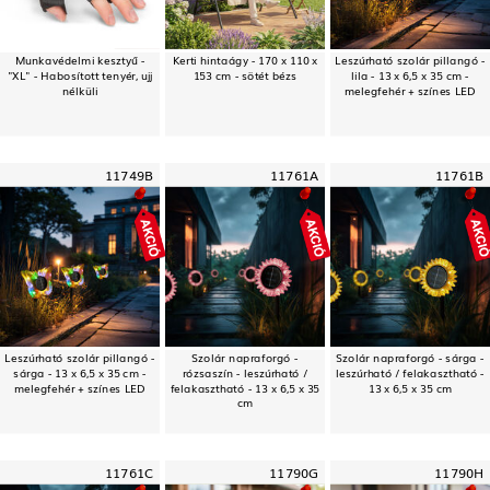
Munkavédelmi kesztyű -
Kerti hintaágy - 170 x 110 x
Leszúrható szolár pillangó -
"XL" - Habosított tenyér, ujj
153 cm - sötét bézs
lila - 13 x 6,5 x 35 cm -
nélküli
melegfehér + színes LED
11749B
11761A
11761B
Leszúrható szolár pillangó -
Szolár napraforgó -
Szolár napraforgó - sárga -
sárga - 13 x 6,5 x 35 cm -
rózsaszín - leszúrható /
leszúrható / felakasztható -
melegfehér + színes LED
felakasztható - 13 x 6,5 x 35
13 x 6,5 x 35 cm
cm
11761C
11790G
11790H