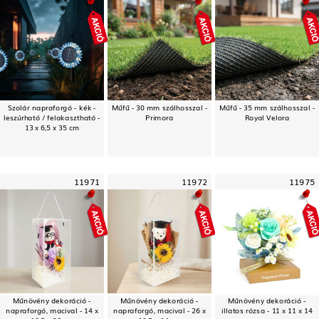
Szolár napraforgó - kék -
Műfű - 30 mm szálhosszal -
Műfű - 35 mm szálhosszal -
leszúrható / felakasztható -
Primora
Royal Velora
13 x 6,5 x 35 cm
11971
11972
11975
Műnövény dekoráció -
Műnövény dekoráció -
Műnövény dekoráció -
napraforgó, macival - 14 x
napraforgó, macival - 26 x
illatos rózsa - 11 x 11 x 14