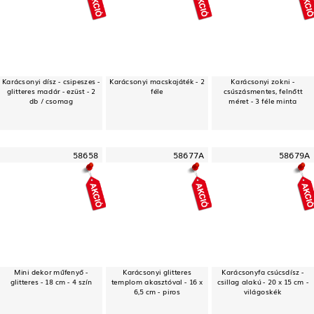
Karácsonyi dísz - csipeszes -
Karácsonyi macskajáték - 2
Karácsonyi zokni -
glitteres madár - ezüst - 2
féle
csúszásmentes, felnőtt
db / csomag
méret - 3 féle minta
58658
58677A
58679A
Mini dekor műfenyő -
Karácsonyi glitteres
Karácsonyfa csúcsdísz -
glitteres - 18 cm - 4 szín
templom akasztóval - 16 x
csillag alakú - 20 x 15 cm -
6,5 cm - piros
világoskék