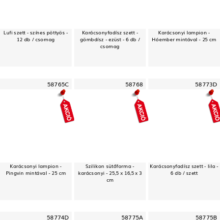
Lufi szett - színes pöttyös -
Karácsonyfadísz szett -
Karácsonyi lampion -
12 db / csomag
gömbdísz - ezüst - 6 db /
Hóember mintával - 25 cm
csomag
58765C
58768
58773D
Karácsonyi lampion -
Szilikon sütőforma -
Karácsonyfadísz szett - lila -
Pingvin mintával - 25 cm
karácsonyi - 25,5 x 16,5 x 3
6 db / szett
cm
58774D
58775A
58775B