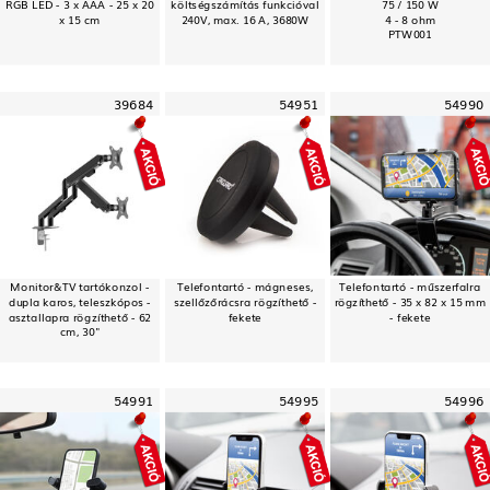
RGB LED - 3 x AAA - 25 x 20
költségszámítás funkcióval
75 / 150 W
x 15 cm
240V, max. 16 A, 3680W
4 - 8 ohm
PTW001
39684
54951
54990
Monitor&TV tartókonzol -
Telefontartó - mágneses,
Telefontartó - műszerfalra
dupla karos, teleszkópos -
szellőzőrácsra rögzíthető -
rögzíthető - 35 x 82 x 15 mm
asztallapra rögzíthető - 62
fekete
- fekete
cm, 30"
54991
54995
54996