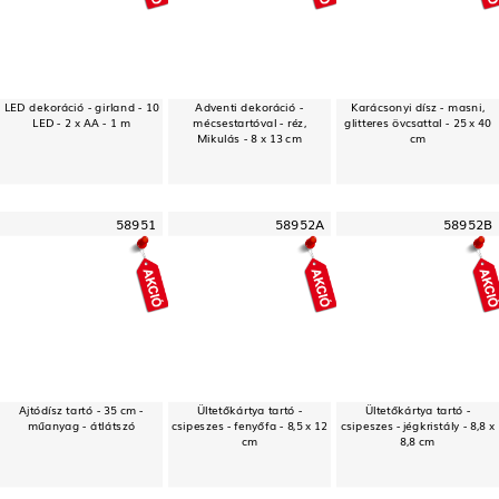
LED dekoráció - girland - 10
Adventi dekoráció -
Karácsonyi dísz - masni,
LED - 2 x AA - 1 m
mécsestartóval - réz,
glitteres övcsattal - 25 x 40
Mikulás - 8 x 13 cm
cm
58951
58952A
58952B
Ajtódísz tartó - 35 cm -
Ültetőkártya tartó -
Ültetőkártya tartó -
műanyag - átlátszó
csipeszes - fenyőfa - 8,5 x 12
csipeszes - jégkristály - 8,8 x
cm
8,8 cm