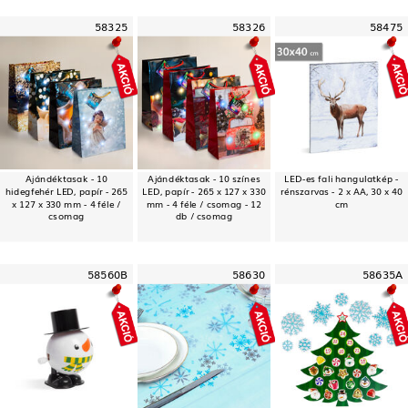
58325
58326
58475
Ajándéktasak - 10
Ajándéktasak - 10 színes
LED-es fali hangulatkép -
hidegfehér LED, papír - 265
LED, papír - 265 x 127 x 330
rénszarvas - 2 x AA, 30 x 40
x 127 x 330 mm - 4 féle /
mm - 4 féle / csomag - 12
cm
csomag
db / csomag
58560B
58630
58635A