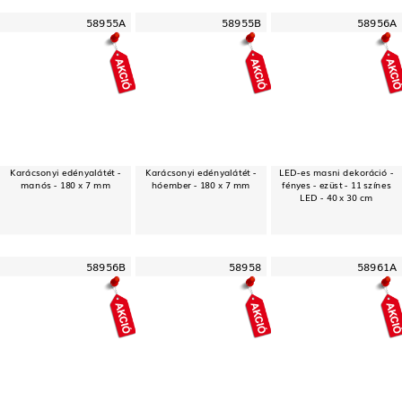
58955A
58955B
58956A
Karácsonyi edényalátét -
Karácsonyi edényalátét -
LED-es masni dekoráció -
manós - 180 x 7 mm
hóember - 180 x 7 mm
fényes - ezüst - 11 színes
LED - 40 x 30 cm
58956B
58958
58961A