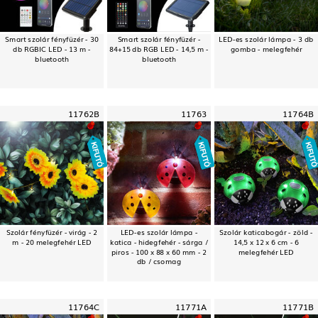
Smart szolár fényfüzér - 30
Smart szolár fényfüzér -
LED-es szolár lámpa - 3 db
db RGBIC LED - 13 m -
84+15 db RGB LED - 14,5 m -
gomba - melegfehér
bluetooth
bluetooth
11762B
11763
11764B
Szolár fényfüzér - virág - 2
LED-es szolár lámpa -
Szolár katicabogár - zöld -
m - 20 melegfehér LED
katica - hidegfehér - sárga /
14,5 x 12 x 6 cm - 6
piros - 100 x 88 x 60 mm - 2
melegfehér LED
db / csomag
11764C
11771A
11771B