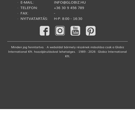
· E-MAIL:
INFO@GLOBIZ.HU
· TELEFON:
+36 30 9 456 789
· FAX:
-
· NYITVATARTÁS:
H-P: 8:00 - 16:30
Minden jog fenntartva. · A weboldal bármely részének másolása csak a Globiz
International Kft. hozzájárulásával lehetséges. · 1989 - 2026 · Globiz International
Kft.