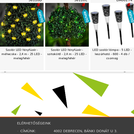
Szolár LED fényfüzér -
Szolár LED fényfüzér -
LED szolár lámpa - 5 LED -
méhecske - 2,4 m - 25 LED -
szitakötő - 2,4 m - 25 LED -
leszúrható - 600 - 4 db /
melegfehér
melegfehér
csomag
ELÉRHETŐSÉGEINK
· CÍMÜNK:
4002 DEBRECEN, BÁNKI DONÁT U 3.