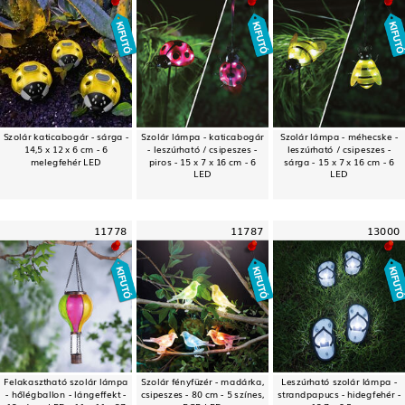
Szolár katicabogár - sárga -
Szolár lámpa - katicabogár
Szolár lámpa - méhecske -
14,5 x 12 x 6 cm - 6
- leszúrható / csipeszes -
leszúrható / csipeszes -
melegfehér LED
piros - 15 x 7 x 16 cm - 6
sárga - 15 x 7 x 16 cm - 6
LED
LED
11778
11787
13000
Felakasztható szolár lámpa
Szolár fényfüzér - madárka,
Leszúrható szolár lámpa -
- hőlégballon - lángeffekt -
csipeszes - 80 cm - 5 színes,
strandpapucs - hidegfehér -