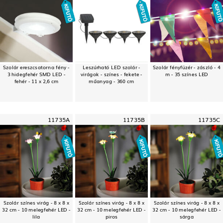
Szolár ereszcsatorna fény -
Leszúrható LED szolár -
Szolár fényfüzér - zászló - 4
3 hidegfehér SMD LED -
virágok - színes - fekete -
m - 35 színes LED
fehér - 11 x 2,6 cm
műanyag - 360 cm
11735A
11735B
11735C
Szolár színes virág - 8 x 8 x
Szolár színes virág - 8 x 8 x
Szolár színes virág - 8 x 8 x
32 cm - 10 melegfehér LED -
32 cm - 10 melegfehér LED -
32 cm - 10 melegfehér LED -
lila
piros
sárga