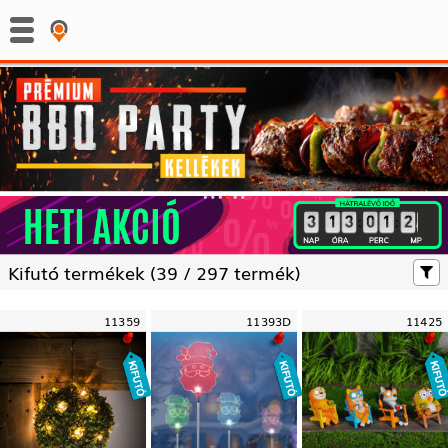
:
:
Kifutó termékek (
39 /
297 termék)
11359
11393D
11425