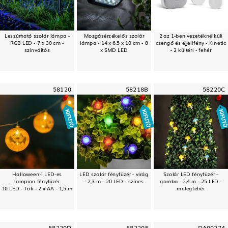
Leszúrható szolár lámpa -
Mozgásérzékelős szolár
2 az 1-ben vezetéknélküli
RGB LED - 7 x 30 cm -
lámpa - 14 x 6,5 x 10 cm - 8
csengő és éjjelifény - Kinetic
színváltós
x SMD LED
- 2 kültéri - fehér
58120
58218B
58220C
Halloween-i LED-es
LED szolár fényfüzér - virág
Szolár LED fényfüzér -
lampion fényfüzér
- 2,3 m - 20 LED - színes
gomba - 2,4 m - 25 LED -
10 LED - Tök - 2 x AA - 1,5 m
melegfehér
58220D
58220E
DA00274