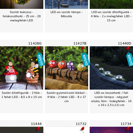
Szolár bukszus -
LED-es szolár lámpa -
LED-es szolár állatfigurák -
felakasztható - 25 cm - 20
Mikulás
4 féle - 2 x melegfehér LED -
melegfehér LED
15 cm
11426G
11427B
11440D
Szolár állatfigurák - 2 féle -
Szolár gyümölcsök lábbal -
LED-es leszúrható / fali
1 fehér LED - 8,5 x 8 x 15 cm
4 féle - 2 fehér LED - 8 x 17
szolár lámpa - négyzet
cm
alakú, fém - hidegfehér - 10
x 10 x 2,5 (+11) cm
11444
11732
11734