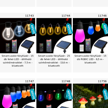
11743
11744
11746
Smart szolár fényfüzér - 15
Smart szolár fényfüzér - 25
Smart szolár fényfüzér - 15
db fehér LED - állítható
db fehér LED - állítható
db RGBIC LED - 6,5 m -
színhőmérséklet - 7,5 m -
színhőmérséklet - 13,6 m -
bluetooth
bluetooth
bluetooth
11747
11748
11756