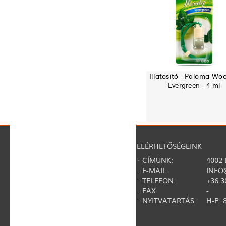
Illatosító - Paloma Woo
Evergreen - 4 ml
NAVIGÁCIÓ
ELÉRHETŐSÉGEINK
·
RÓLUNK
· CÍMÜNK:
4002
·
REGISZTRÁCIÓ
· E-MAIL:
INFO
·
KAPCSOLAT
· TELEFON:
+36 3
·
GY.I.K.
· FAX:
-
·
SZERZŐDÉSI FELTÉTELEK
· NYITVATARTÁS:
H-P: 8
·
ADATVÉDELMI NYILATKOZAT
·
TERMÉKVISSZAHÍVÁSOK