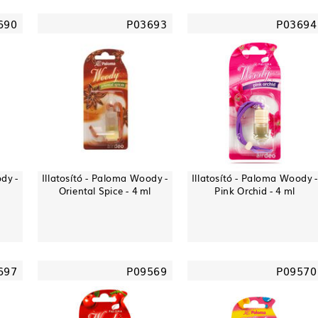
690
P03693
P03694
dy -
Illatosító - Paloma Woody -
Illatosító - Paloma Woody -
Oriental Spice - 4 ml
Pink Orchid - 4 ml
697
P09569
P09570