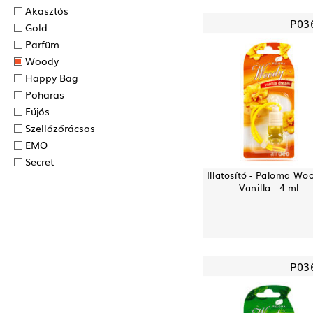
Akasztós
P03
Gold
Parfüm
Woody
Happy Bag
Poharas
Fújós
Szellőzőrácsos
EMO
Secret
Illatosító - Paloma Woo
Vanilla - 4 ml
P03