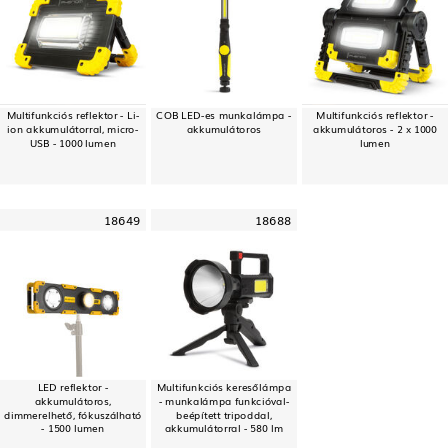
Multifunkciós reflektor - Li-
COB LED-es munkalámpa -
Multifunkciós reflektor -
ion akkumulátorral, micro-
akkumulátoros
akkumulátoros - 2 x 1000
USB - 1000 lumen
lumen
18649
18688
LED reflektor -
Multifunkciós keresőlámpa
akkumulátoros,
- munkalámpa funkcióval-
dimmerelhető, fókuszálható
beépített tripoddal,
- 1500 lumen
akkumulátorral - 580 lm