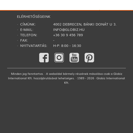
ELÉRHETŐSÉGEINK
· CÍMÜNK:
4002 DEBRECEN, BÁNKI DONÁT U 3.
· E-MAIL:
INFO@GLOBIZ.HU
· TELEFON:
+36 30 9 456 789
· FAX:
-
· NYITVATARTÁS:
H-P: 8:00 - 16:30
Minden jog fenntartva. · A weboldal bármely részének másolása csak a Globiz
International Kft. hozzájárulásával lehetséges. · 1989 - 2026 · Globiz International
Kft.