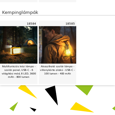
Kempinglámpák
18584
18585
Multifunkciós kézi lámpa -
Akasztható szolár lámpa -
szolár panel, USB-C - 6
villanykörte alakú - USB-C -
világítási mód, 8 LED, 3600
100 lumen - 400 mAh
mAh - 800 lumen