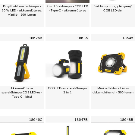
Kinyitható munkalámpa -
2 in 1 Steklámpa - COB LED
Steklámpa nagy fényerejű
10 W LED - akkumulátoros,
- Type-C - akkumulátoros
COB LED-del
vízálló - 500 lumen
18626B
18636
18645
Akkumulátoros
COB LED-es szerelőlámpa
Mini reflektor - Li-ion
szerelőlámpa COB LED-es -
2 in 1
akkumulátorral - 500 lumen
Type-C - kicsi
18646C
18647B
18648B