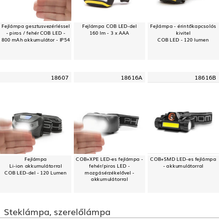
Fejlámpa gesztusvezérléssel
Fejlámpa COB LED-del
Fejlámpa - érintőkapcsolós
- piros / fehér COB LED -
160 lm - 3 x AAA
kivitel
800 mAh akkumulátor - IP54
COB LED - 120 lumen
18607
18616A
18616B
Fejlámpa
COB+XPE LED-es fejlámpa -
COB+SMD LED-es fejlámpa
Li-ion akkumulátorral
fehér/piros LED -
- akkumulátorral
COB LED-del - 120 Lumen
mozgásérzékelővel -
akkumulátorral
Steklámpa, szerelőlámpa