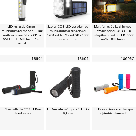
LED-es zseblámpa -
Szolár COB LED zseblámpa
Multifunkciós kézi lámpa -
munkalámpa móddal - 400
- munkalámpa funkcióval -
szolár panel, USB-C - 6
mAh akkumulátor - XPE +
1200 mAh - MicroUSB - 1000
világítási mód, 8 LED, 3600
SMD LED - 500 lm - IP55 -
lumen - IP55
mAh - 800 lumen
ezüst
18604
18605
18605C
Fókuszálható COB LED-es
LED-es elemlámpa - 9 LED -
LED-es színes elemlámpa
elemlámpa
9,7 cm
ajándék elemmel!