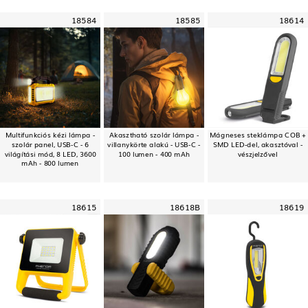
18584
18585
18614
Multifunkciós kézi lámpa -
Akasztható szolár lámpa -
Mágneses steklámpa COB +
szolár panel, USB-C - 6
villanykörte alakú - USB-C -
SMD LED-del, akasztóval -
világítási mód, 8 LED, 3600
100 lumen - 400 mAh
vészjelzővel
mAh - 800 lumen
18615
18618B
18619