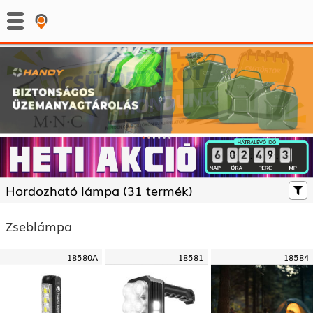
:
:
Hordozható lámpa (
31 termék)
Zseblámpa
18580A
18581
18584