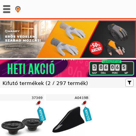
:
:
Kifutó termékek (
2 /
297 termék)
37369
A0419B