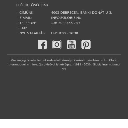
ELÉRHETŐSÉGEINK
· CÍMÜNK:
4002 DEBRECEN, BÁNKI DONÁT U 3.
· E-MAIL:
INFO@GLOBIZ.HU
· TELEFON:
+36 30 9 456 789
· FAX:
-
· NYITVATARTÁS:
H-P: 8:00 - 16:30
Minden jog fenntartva. · A weboldal bármely részének másolása csak a Globiz
International Kft. hozzájárulásával lehetséges. · 1989 - 2026 · Globiz International
Kft.