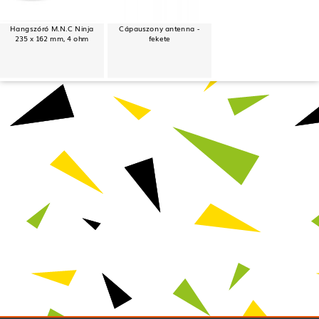
Hangszóró M.N.C Ninja
Cápauszony antenna -
235 x 162 mm, 4 ohm
fekete