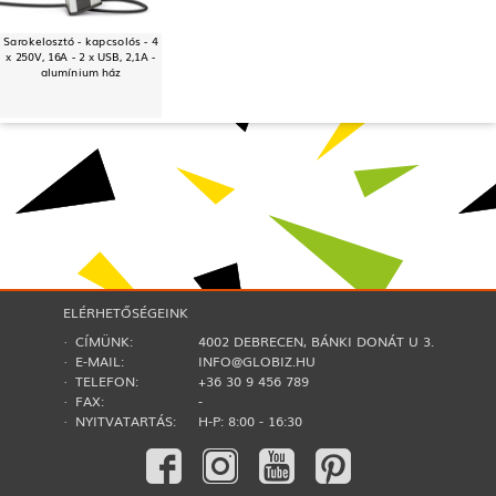
Sarokelosztó - kapcsolós - 4
x 250V, 16A - 2 x USB, 2,1A -
alumínium ház
ELÉRHETŐSÉGEINK
· CÍMÜNK:
4002 DEBRECEN, BÁNKI DONÁT U 3.
· E-MAIL:
INFO@GLOBIZ.HU
· TELEFON:
+36 30 9 456 789
· FAX:
-
· NYITVATARTÁS:
H-P: 8:00 - 16:30