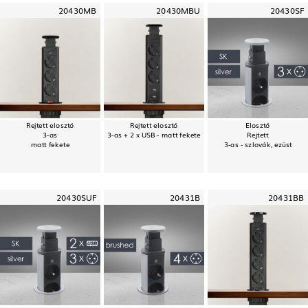
20430MB
20430MBU
20430SF
Rejtett elosztó
Rejtett elosztó
Elosztó
3-as
3-as + 2 x USB - matt fekete
Rejtett
matt fekete
3-as - szlovák, ezüst
20430SUF
20431B
20431BB