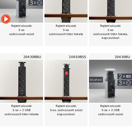
Rejtett elosztó
Rejtett elosztó
Rejtett elosztó
3-as
3-as
3-as
szálcsiszolt ezüst
szálcsiszolt titán fekete
szálcsiszolt titán fekete,
kapcsolóval
20430BBU
20430BSS
20430BU
Rejtett elosztó
Rejtett elosztó
Rejtett elosztó
3-as + 2 USB
3-as, szálcsiszolt ezüst
3-as + 2 USB
szálcsiszolt titán fekete
kapcsolóval
szálcsiszolt ezüst