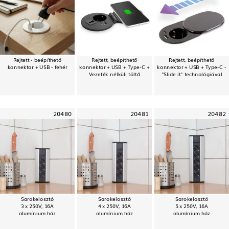
Rejtett - beépíthető
Rejtett, beépíthető
Rejtett, beépíthető
konnektor + USB - fehér
konnektor + USB + Type-C +
konnektor + USB + Type-C -
Vezeték nélküli töltő
"Slide it" technológiával
20480
20481
20482
Sarokelosztó
Sarokelosztó
Sarokelosztó
3 x 250V, 16A
4 x 250V, 16A
5 x 250V, 16A
alumínium ház
alumínium ház
alumínium ház