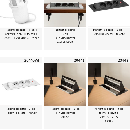
Rejtett elosztó - 4-es +
Rejtett elosztó
Rejtett elosztó - 3-as -
vezeték nélküli töltés +
3-as
Felnyíló kivitel - fekete
2xUSB + 2xType-C - fehér
Felnyíló kivitel,
szálcsiszolt
20440WH
20441
20442
Rejtett elosztó - 3-as -
Rejtett elosztó - 3-as
Rejtett elosztó - 3-as
Felnyíló kivitel - fehér
Felnyíló kivitel,
felnyíló kivitel
ezüst
2 x USB, 2,1A
ezüst