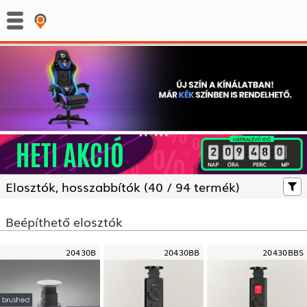
:
:
Elosztók, hosszabbítók (
40 /
94 termék)
Beépíthető elosztók
20430B
20430BB
20430BBS