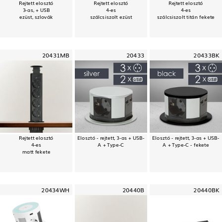
Rejtett elosztó
Rejtett elosztó
Rejtett elosztó
3-as, + USB
4-es
4-es
ezüst, szlovák
szálcsiszolt ezüst
szálcsiszolt titán fekete
20431MB
20433
20433BK
Rejtett elosztó
Elosztó - rejtett, 3-as + USB-
Elosztó - rejtett, 3-as + USB-
4-es
A + Type-C
A + Type-C - fekete
matt fekete
20434WH
20440B
20440BK