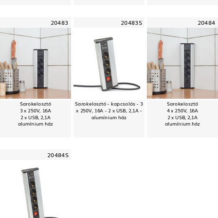
20483
20483S
20484
Sarokelosztó
Sarokelosztó - kapcsolós - 3
Sarokelosztó
3 x 250V, 16A
x 250V, 16A - 2 x USB, 2,1A -
4 x 250V, 16A
2 x USB, 2,1A
alumínium ház
2 x USB, 2,1A
alumínium ház
alumínium ház
20484S