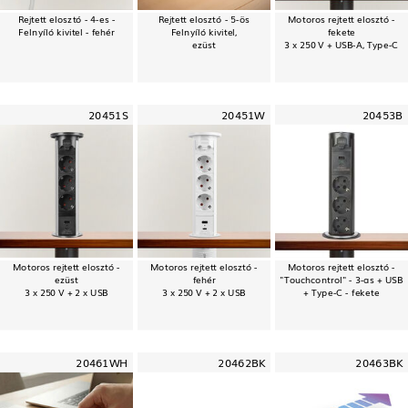
Rejtett elosztó - 4-es -
Rejtett elosztó - 5-ös
Motoros rejtett elosztó -
Felnyíló kivitel - fehér
Felnyíló kivitel,
fekete
ezüst
3 x 250 V + USB-A, Type-C
20451S
20451W
20453B
Motoros rejtett elosztó -
Motoros rejtett elosztó -
Motoros rejtett elosztó -
ezüst
fehér
"Touchcontrol" - 3-as + USB
3 x 250 V + 2 x USB
3 x 250 V + 2 x USB
+ Type-C - fekete
20461WH
20462BK
20463BK