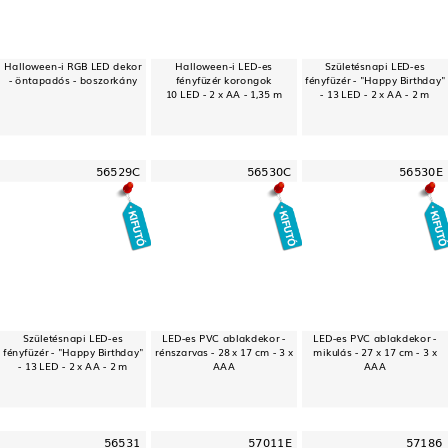
Halloween-i RGB LED dekor
Halloween-i LED-es
Születésnapi LED-es
- öntapadós - boszorkány
fényfüzér korongok
fényfüzér - "Happy Birthday"
10 LED - 2 x AA - 1,35 m
- 13 LED - 2 x AA - 2 m
56529C
56530C
56530E
Születésnapi LED-es
LED-es PVC ablakdekor -
LED-es PVC ablakdekor -
fényfüzér - "Happy Birthday"
rénszarvas - 28 x 17 cm - 3 x
mikulás - 27 x 17 cm - 3 x
- 13 LED - 2 x AA - 2 m
AAA
AAA
56531
57011E
57186