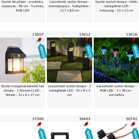
Szolár fényfüzér - madárka,
Leszúrható szolár lámpa -
Szolár asztali lámpa - fehér
csipeszes - 80 cm - 5 színes,
strandpapucs - hidegfehér -
- melegfehér LED -
RGB LED
12,7 x 8,5 cm
műanyag - 23 x 12 cm
13007
13012
13016
Szolár mozgásérzékelős fali
Leszúrható szolár lámpa - 2
Leszúrható szolár lámpa -
lámpa - 1 filament LED -
melegfehér LED - 33 x 8 x 5
RGB LED - 7 x 30 cm -
fekete - 12 x 6 x 17 cm
cm
színváltós
37369
39403
50741