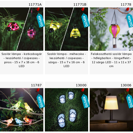
11771A
11771B
11778
Szolár lámpa - katicabogár
Szolár lámpa - méhecske -
Felakasztható szolár lámpa
- leszúrható / csipeszes -
leszúrható / csipeszes -
- hőlégballon - lángeffekt -
piros - 15 x 7 x 16 cm - 6
sárga - 15 x 7 x 16 cm - 6
12 sárga LED - 11 x 11 x 37
LED
LED
cm
11787
13000
13006