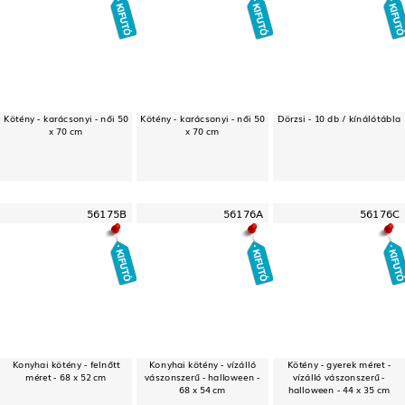
Kötény - karácsonyi - női 50
Kötény - karácsonyi - női 50
Dörzsi - 10 db / kínálótábla
x 70 cm
x 70 cm
56175B
56176A
56176C
Konyhai kötény - felnőtt
Konyhai kötény - vízálló
Kötény - gyerek méret -
méret - 68 x 52 cm
vászonszerű - halloween -
vízálló vászonszerű -
68 x 54 cm
halloween - 44 x 35 cm