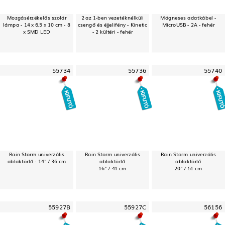
Mozgásérzékelős szolár
2 az 1-ben vezetéknélküli
Mágneses adatkábel -
lámpa - 14 x 6,5 x 10 cm - 8
csengő és éjjelifény - Kinetic
MicroUSB - 2A - fehér
x SMD LED
- 2 kültéri - fehér
55734
55736
55740
Rain Storm univerzális
Rain Storm univerzális
Rain Storm univerzális
ablaktörlő - 14" / 36 cm
ablaktörlő
ablaktörlő
16" / 41 cm
20" / 51 cm
55927B
55927C
56156