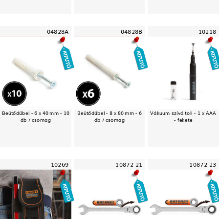
04828A
04828B
10218
Beütődűbel - 6 x 40 mm - 10
Beütődűbel - 8 x 80 mm - 6
Vákuum szívó toll - 1 x AAA
db / csomag
db / csomag
- fekete
10269
10872-21
10872-23