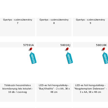
Gyertya - számsütemény
Gyertya - számsütemény
Gyertya - számsütemény
7
8
9
57591A
58018J
58018K
Többször használatos
LED-es fali hangulatkép -
LED-es fali hangulatkép -
bioműanyag kés készlet -
"Burj Khalifa" - 2 x AA, 38 x
"Nagytemplom Debrecen" -
10 db / csomag
48 cm
3 x AA, 38 x 48 cm