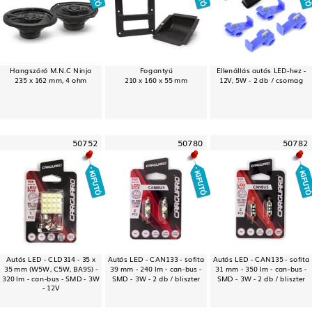
Hangszóró M.N.C Ninja
Fogantyú
Ellenállás autós LED-hez -
235 x 162 mm, 4 ohm
210 x 160 x 55 mm
12V, 5W - 2 db / csomag
50752
50780
50782
Autós LED - CLD314 - 35 x
Autós LED - CAN133 - sofita
Autós LED - CAN135 - sofita
35 mm (W5W, C5W, BA9S) -
39 mm - 240 lm - can-bus -
31 mm - 350 lm - can-bus -
320 lm - can-bus - SMD - 3W
SMD - 3W - 2 db / bliszter
SMD - 3W - 2 db / bliszter
- 12V