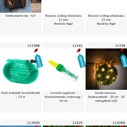
Telefontartó tok - 5,5"
Racsnis csillag-villáskulcs
Racsnis csillag-villáskulcs
21 mm
23 mm
flexibilis fejjel
flexibilis fejjel
11336B
11341
11359
Kerti esőztető locsolótömlő
Locsoló sugárcső -
Szolár bukszus -
- 7,5 m
fokozatmentes, műanyag -
felakasztható - 25 cm - 20
15 cm
melegfehér LED
11393D
11425
11426G