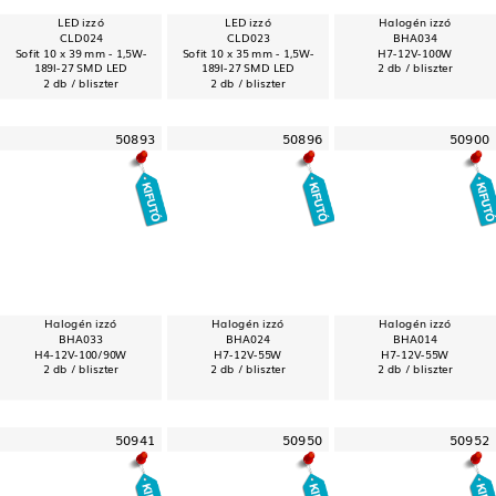
LED izzó
LED izzó
Halogén izzó
CLD024
CLD023
BHA034
Sofit 10 x 39 mm - 1,5W-
Sofit 10 x 35 mm - 1,5W-
H7-12V-100W
189l-27 SMD LED
189l-27 SMD LED
2 db / bliszter
2 db / bliszter
2 db / bliszter
50893
50896
50900
Halogén izzó
Halogén izzó
Halogén izzó
BHA033
BHA024
BHA014
H4-12V-100/90W
H7-12V-55W
H7-12V-55W
2 db / bliszter
2 db / bliszter
2 db / bliszter
50941
50950
50952