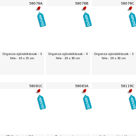
58078A
58078B
58078C
Organza ajándéktasak - 3
Organza ajándéktasak - 4
Organza ajándéktasak - 3
féle - 10 x 15 cm
féle - 20 x 30 cm
féle - 20 x 30 cm
58081C
58083A
58119C
3D Karácsonyi "Merry
Party szemüveg -
Halloween-i hajráf -