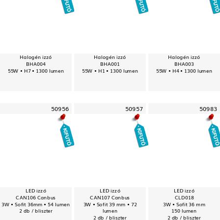
Halogén izzó
Halogén izzó
Halogén izzó
BHA004
BHA001
BHA003
55W • H7 • 1300 lumen
55W • H1 • 1300 lumen
55W • H4 • 1300 lumen
50956
50957
50983
LED izzó
LED izzó
LED izzó
CAN106 Canbus
CAN107 Canbus
CLD018
3W • Sofit 36mm • 54 lumen
3W • Sofit 39 mm • 72
3W • Sofit 36 mm
2 db / bliszter
lumen
150 lumen
2 db / bliszter
2 db / bliszter