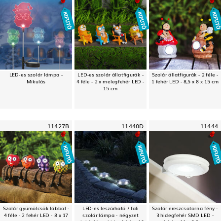
LED-es szolár lámpa -
LED-es szolár állatfigurák -
Szolár állatfigurák - 2 féle -
Mikulás
4 féle - 2 x melegfehér LED -
1 fehér LED - 8,5 x 8 x 15 cm
15 cm
11427B
11440D
11444
Szolár gyümölcsök lábbal -
LED-es leszúrható / fali
Szolár ereszcsatorna fény -
4 féle - 2 fehér LED - 8 x 17
szolár lámpa - négyzet
3 hidegfehér SMD LED -