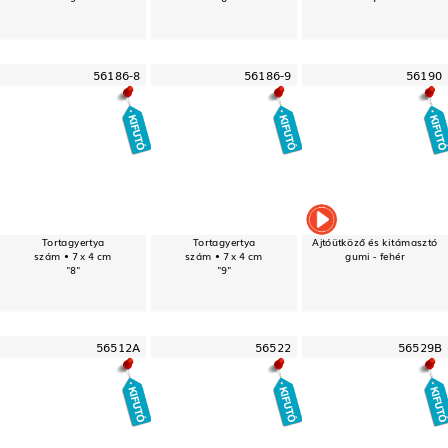
56186-8
56186-9
56190
Tortagyertya
Tortagyertya
Ajtóütköző és kitámasztó
szám • 7 x 4 cm
szám • 7 x 4 cm
gumi - fehér
"8"
"9"
56512A
56522
56529B