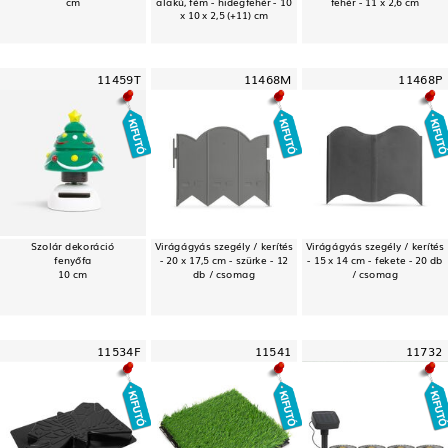
cm
alakú, fém - hidegfehér - 10
fehér - 11 x 2,6 cm
x 10 x 2,5 (+11) cm
11459T
11468M
11468P
Szolár dekoráció
Virágágyás szegély / kerítés
Virágágyás szegély / kerítés
fenyőfa
- 20 x 17,5 cm - szürke - 12
- 15 x 14 cm - fekete - 20 db
10 cm
db / csomag
/ csomag
11534F
11541
11732