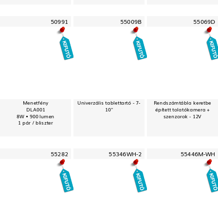
50991
55009B
55069D
Menetfény
Univerzális tablettartó - 7-
Rendszámtábla keretbe
DLA001
10"
épített tolatókamera +
8W • 900 lumen
szenzorok - 12V
1 pár / bliszter
55282
55346WH-2
55446M-WH