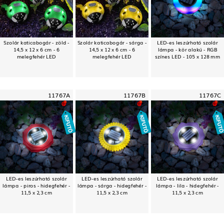
Szolár katicabogár - zöld -
Szolár katicabogár - sárga -
LED-es leszúrható szolár
14,5 x 12 x 6 cm - 6
14,5 x 12 x 6 cm - 6
lámpa - kör alakú - RGB
melegfehér LED
melegfehér LED
színes LED - 105 x 128 mm
11767A
11767B
11767C
LED-es leszúrható szolár
LED-es leszúrható szolár
LED-es leszúrható szolár
lámpa - piros - hidegfehér -
lámpa - sárga - hidegfehér -
lámpa - lila - hidegfehér -
11,5 x 2,3 cm
11,5 x 2,3 cm
11,5 x 2,3 cm