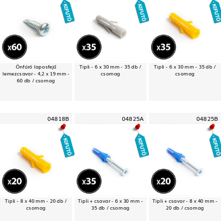
Önfúró laposfejű
Tipli - 6 x 30 mm - 35 db /
Tipli - 6 x 30 mm - 35 db /
lemezcsavar - 4,2 x 19 mm -
csomag
csomag
60 db / csomag
04818B
04825A
04825B
Tipli - 8 x 40 mm - 20 db /
Tipli + csavar - 6 x 30 mm -
Tipli + csavar - 8 x 40 mm -
csomag
35 db / csomag
20 db / csomag