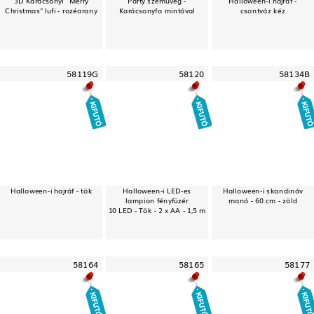
Christmas" lufi - rozéarany
Karácsonyfa mintával
csontváz kéz
58119G
58120
58134B
Halloween-i hajráf - tök
Halloween-i LED-es
Halloween-i skandináv
lampion fényfüzér
manó - 60 cm - zöld
10 LED - Tök - 2 x AA - 1,5 m
58164
58165
58177