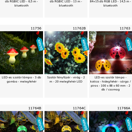
db RGBIC LED - 6,5 m -
db RGBIC LED - 13 m -
84+15 db RGB LED - 14,5 m -
bluetooth
bluetooth
bluetooth
11756
11762B
11763
LED-es szolár lámpa - 3 db
Szolár fényfüzér - virág - 2
LED-es szolár lámpa -
gomba - melegfehér
m - 20 melegfehér LED
katica - hidegfehér - sárga /
piros - 100 x 88 x 60 mm - 2
db / csomag
11764B
11764C
11766A