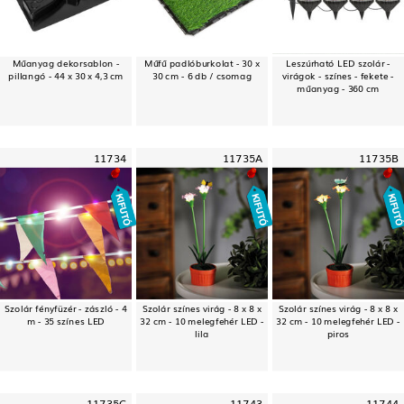
Műanyag dekorsablon -
Műfű padlóburkolat - 30 x
Leszúrható LED szolár -
pillangó - 44 x 30 x 4,3 cm
30 cm - 6 db / csomag
virágok - színes - fekete -
műanyag - 360 cm
11734
11735A
11735B
Szolár fényfüzér - zászló - 4
Szolár színes virág - 8 x 8 x
Szolár színes virág - 8 x 8 x
m - 35 színes LED
32 cm - 10 melegfehér LED -
32 cm - 10 melegfehér LED -
lila
piros
11735C
11743
11744