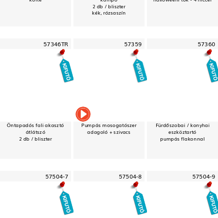
2 db / bliszter
kék, rózsaszín
57346TR
57359
57360
Öntapadós fali akasztó
Pumpás mosogatószer
Fürdőszobai / konyhai
átlátszó
adagoló + szivacs
eszköztartó
2 db / bliszter
pumpás flakonnal
57504-7
57504-8
57504-9