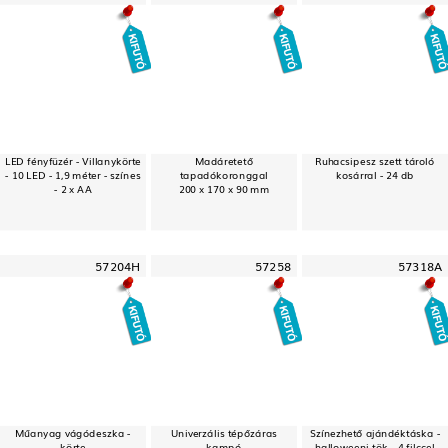
LED fényfüzér - Villanykörte
Madáretető
Ruhacsipesz szett tároló
- 10 LED - 1,9 méter - színes
tapadókoronggal
kosárral - 24 db
- 2 x AA
200 x 170 x 90 mm
57204H
57258
57318A
Műanyag vágódeszka -
Univerzális tépőzáras
Színezhető ajándéktáska -
körte
kampó
halloweeni tök - 4 filccel