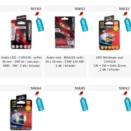
50783
50801
50832
Autós LED - CAN136 - sofita
Autós izzó - BAA102 sofit -
LED féklámpa izzó
36 mm - 350 lm - can-bus -
35 x 10 mm - C5W-12V-5W -
CAN116
SMD - 5W - 2 db / bliszter
2 db / bliszter
12V • 2W • Sofit 31mm
2 db / bliszter
50884
50885
50892