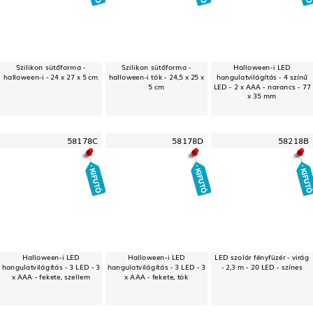
Szilikon sütőforma -
Szilikon sütőforma -
Halloween-i LED
halloween-i - 24 x 27 x 5 cm
halloween-i tök - 24,5 x 25 x
hangulatvilágítás - 4 színű
5 cm
LED - 2 x AAA - narancs - 77
x 35 mm
58178C
58178D
58218B
Halloween-i LED
Halloween-i LED
LED szolár fényfüzér - virág
hangulatvilágítás - 3 LED - 3
hangulatvilágítás - 3 LED - 3
- 2,3 m - 20 LED - színes
x AAA - fekete, szellem
x AAA - fekete, tök