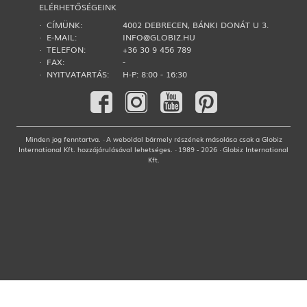
ELÉRHETŐSÉGEINK
· CÍMÜNK:
4002 DEBRECEN, BÁNKI DONÁT U 3.
· E-MAIL:
INFO@GLOBIZ.HU
· TELEFON:
+36 30 9 456 789
· FAX:
-
· NYITVATARTÁS:
H-P: 8:00 - 16:30
Minden jog fenntartva. · A weboldal bármely részének másolása csak a Globiz
International Kft. hozzájárulásával lehetséges. · 1989 - 2026 · Globiz International
Kft.