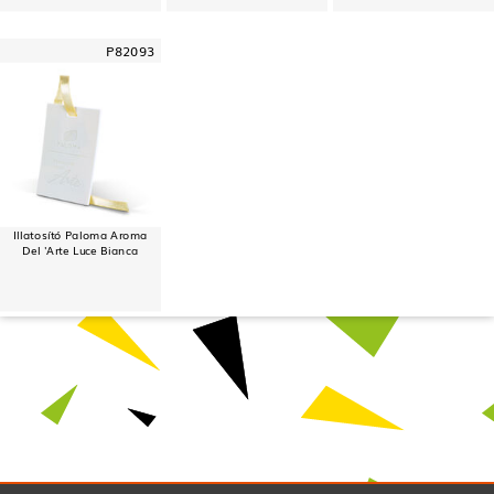
P82093
Illatosító Paloma Aroma
Del 'Arte Luce Bianca