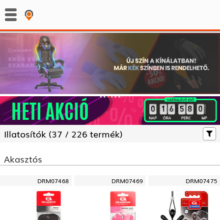
:
:
Illatosítók (
37 /
226 termék)
Akasztós
DRM07468
DRM07469
DRM07475