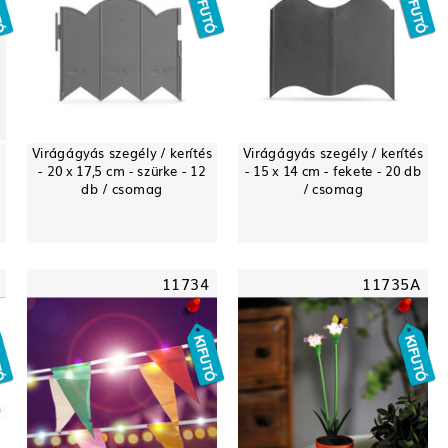
Virágágyás szegély / kerítés
Virágágyás szegély / kerítés
- 20 x 17,5 cm - szürke - 12
- 15 x 14 cm - fekete - 20 db
db / csomag
/ csomag
11734
11735A