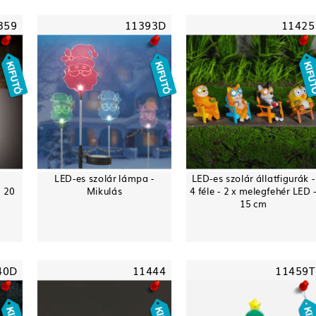
359
11393D
11425
LED-es szolár lámpa -
LED-es szolár állatfigurák -
- 20
Mikulás
4 féle - 2 x melegfehér LED 
15 cm
40D
11444
11459T