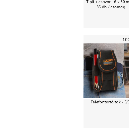
Tipli + csavar - 6 x 30 
35 db / csomag
10
Telefontartó tok - 5,