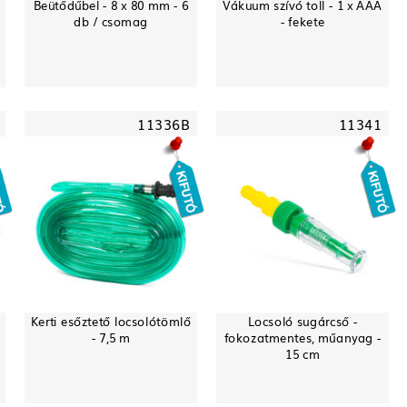
0
Beütődűbel - 8 x 80 mm - 6
Vákuum szívó toll - 1 x AAA
db / csomag
- fekete
11336B
11341
Kerti esőztető locsolótömlő
Locsoló sugárcső -
- 7,5 m
fokozatmentes, műanyag -
15 cm