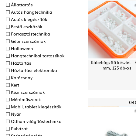
Állattartás
Autós hangtechnika
Autós kiegészítők
Festő eszközök
Forrasztás­technika
Gépi szerszámok
Halloween
Hangtechnikai tartozékok
Kábelrögzítő készlet - 
Háztartás
mm, 125 db-os
Háztartási elektronika
Karácsony
Kert
Kézi szerszámok
Mérőműszerek
04
Mobil, tablet kiegészítők
Nyár
Otthon világítástechnika
Ruházat
Szépségápolás