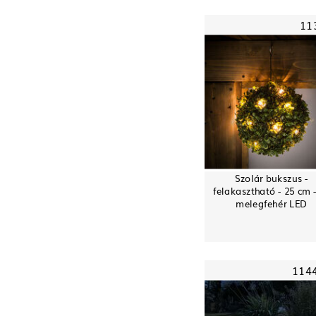
11
Szolár bukszus -
felakasztható - 25 cm 
melegfehér LED
114