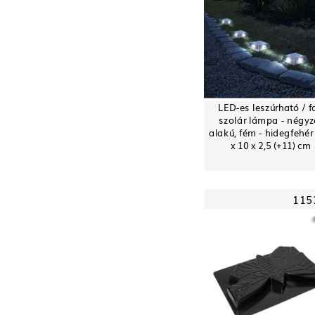
LED-es leszúrható / fa
szolár lámpa - négyz
alakú, fém - hidegfehér 
x 10 x 2,5 (+11) cm
115