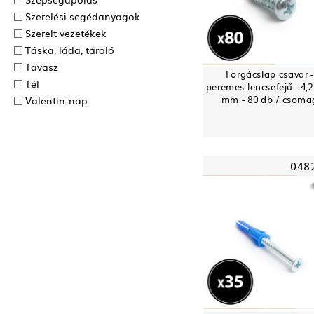
Szerelési segédanyagok
Szerelt vezetékek
Táska, láda, tároló
Tavasz
Forgácslap csavar 
Tél
peremes lencsefejű - 4,2
mm - 80 db / csoma
Valentin-nap
048