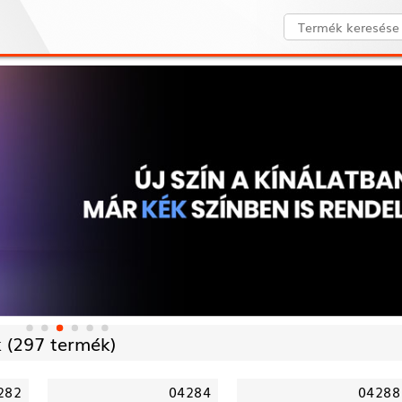
 (
297 termék)
282
04284
04288