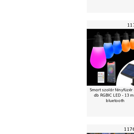
11
Smart szolár fényfüzér 
db RGBIC LED - 13 m
bluetooth
117