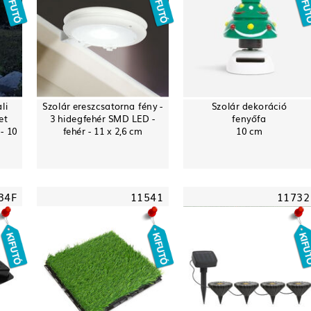
li
Szolár ereszcsatorna fény -
Szolár dekoráció
et
3 hidegfehér SMD LED -
fenyőfa
- 10
fehér - 11 x 2,6 cm
10 cm
34F
11541
11732