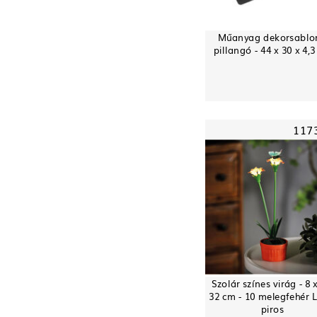
Műanyag dekorsablon
pillangó - 44 x 30 x 4,
117
Szolár színes virág - 8 x
32 cm - 10 melegfehér 
piros