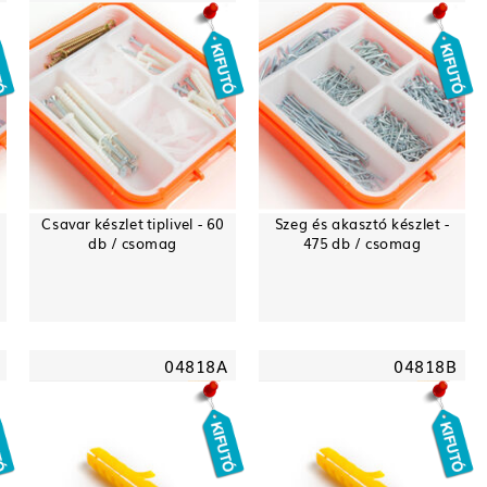
Csavar készlet tiplivel - 60
Szeg és akasztó készlet -
db / csomag
475 db / csomag
04818A
04818B