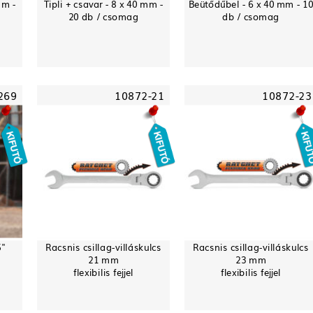
mm -
Tipli + csavar - 8 x 40 mm -
Beütődűbel - 6 x 40 mm - 1
20 db / csomag
db / csomag
269
10872-21
10872-23
5"
Racsnis csillag-villáskulcs
Racsnis csillag-villáskulcs
21 mm
23 mm
flexibilis fejjel
flexibilis fejjel