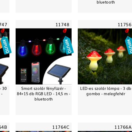
bluetooth
747
11748
11756
- 30
Smart szolár fényfüzér -
LED-es szolár lámpa - 3 db
 -
84+15 db RGB LED - 14,5 m -
gomba - melegfehér
bluetooth
64B
11764C
11766A