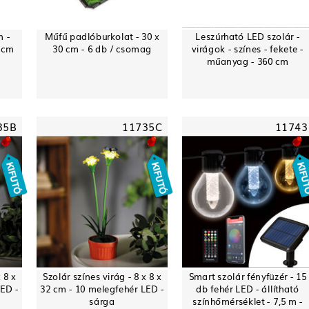
 -
Műfű padlóburkolat - 30 x
Leszúrható LED szolár -
3 cm
30 cm - 6 db / csomag
virágok - színes - fekete -
műanyag - 360 cm
35B
11735C
11743
 8 x
Szolár színes virág - 8 x 8 x
Smart szolár fényfüzér - 15
LED -
32 cm - 10 melegfehér LED -
db fehér LED - állítható
sárga
színhőmérséklet - 7,5 m -