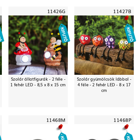
11426G
11427B
Szolár állatfigurák - 2 féle -
Szolár gyümölcsök lábbal -
-
1 fehér LED - 8,5 x 8 x 15 cm
4 féle - 2 fehér LED - 8 x 17
cm
11468M
11468P