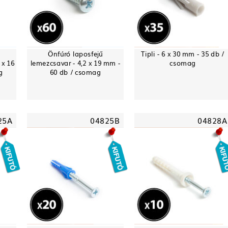
-
Önfúró laposfejű
Tipli - 6 x 30 mm - 35 db /
 x 16
lemezcsavar - 4,2 x 19 mm -
csomag
g
60 db / csomag
25A
04825B
04828A