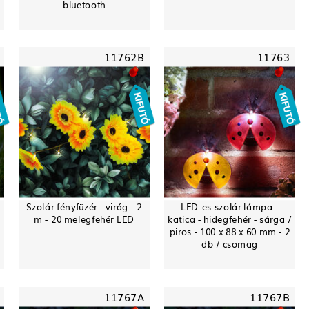
bluetooth
11762B
11763
Szolár fényfüzér - virág - 2
LED-es szolár lámpa -
m - 20 melegfehér LED
katica - hidegfehér - sárga /
piros - 100 x 88 x 60 mm - 2
db / csomag
11767A
11767B