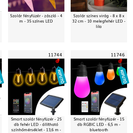
Szolár fényfüzér - zászló - 4
Szolár színes virág - 8 x 8 x
m - 35 színes LED
32 cm - 10 melegfehér LED -
lila
11744
11746
Smart szolár fényfüzér - 25
Smart szolár fényfüzér - 15
db fehér LED - állítható
db RGBIC LED - 6,5 m -
színhőmérséklet - 13,6 m -
bluetooth