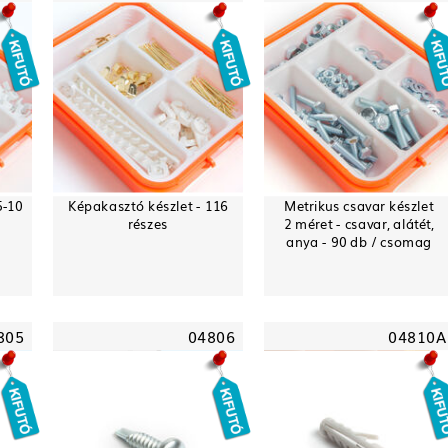
5-10
Képakasztó készlet - 116
Metrikus csavar készlet
részes
2 méret - csavar, alátét,
anya - 90 db / csomag
805
04806
04810A