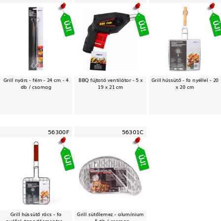
Grill nyárs - fém - 24 cm - 4
BBQ fújtató ventilátor - 5 x
Grill hússütő - fa nyéllel - 20
db / csomag
19 x 21 cm
x 20 cm
56300F
56301C
Grill hússütő rács - fa
Grill sütőlemez - alumínium
nyéllel, tapadásmentes -
- 5 db / csomag