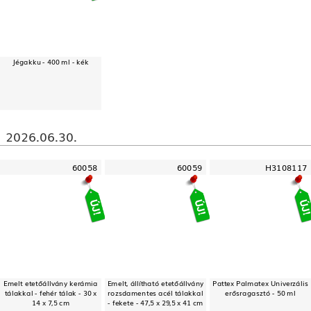
Jégakku - 400 ml - kék
2026.06.30.
60058
60059
H3108117
Emelt etetőállvány kerámia
Emelt, állítható etetőállvány
Pattex Palmatex Univerzális
tálakkal - fehér tálak - 30 x
rozsdamentes acél tálakkal
erősragasztó - 50 ml
14 x 7,5 cm
- fekete - 47,5 x 29,5 x 41 cm