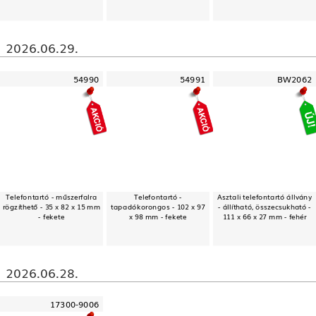
2026.06.29.
54990
54991
BW2062
Telefontartó - műszerfalra
Telefontartó -
Asztali telefontartó állvány
rögzíthető - 35 x 82 x 15 mm
tapadókorongos - 102 x 97
- állítható, összecsukható -
- fekete
x 98 mm - fekete
111 x 66 x 27 mm - fehér
2026.06.28.
17300-9006