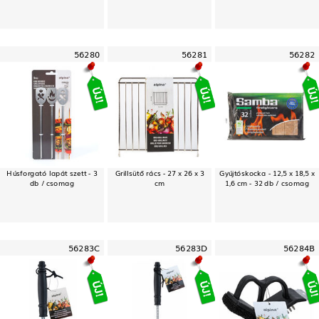
56280
56281
56282
Húsforgató lapát szett - 3
Grillsütő rács - 27 x 26 x 3
Gyújtóskocka - 12,5 x 18,5 x
db / csomag
cm
1,6 cm - 32 db / csomag
56283C
56283D
56284B