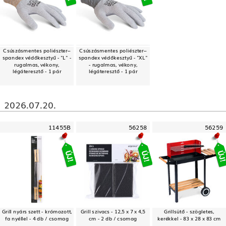
Csúszásmentes poliészter–
Csúszásmentes poliészter–
spandex védőkesztyű - "L" -
spandex védőkesztyű - "XL"
rugalmas, vékony,
- rugalmas, vékony,
légáteresztő - 1 pár
légáteresztő - 1 pár
2026.07.20.
11455B
56258
56259
Grill nyárs szett - krómozott,
Grill szivacs - 12,5 x 7 x 4,5
Grillsütő - szögletes,
fa nyéllel - 4 db / csomag
cm - 2 db / csomag
kerékkel - 83 x 28 x 83 cm