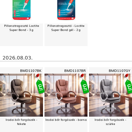
Pillanatragasztó Loctite
Pillanatragasztó - Loctite
Super Bond - 3 g
Super Bond gél - 2 g
2026.08.03.
BMD1107BK
BMD1107BR
BMD1107GY
Irodai bőr forgószék -
Irodai bőr forgószék - barna
Irodai bőr forgószék -
fekete
szürke