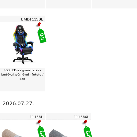
BMD1115BL
RGB LED-es gamer szék -
karfával, párnával - fekete /
kék
2026.07.27.
11136L
11136XL