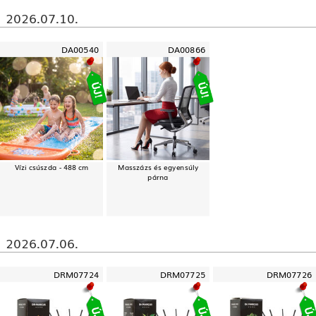
2026.07.10.
DA00540
DA00866
Vízi csúszda - 488 cm
Masszázs és egyensúly
párna
2026.07.06.
DRM07724
DRM07725
DRM07726