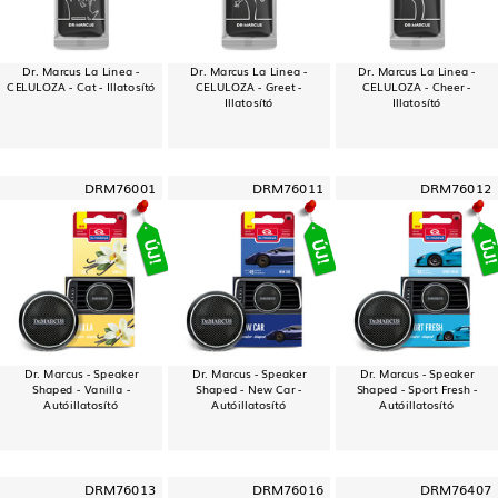
Dr. Marcus La Linea -
Dr. Marcus La Linea -
Dr. Marcus La Linea -
CELULOZA - Cat - Illatosító
CELULOZA - Greet -
CELULOZA - Cheer -
Illatosító
Illatosító
DRM76001
DRM76011
DRM76012
Dr. Marcus - Speaker
Dr. Marcus - Speaker
Dr. Marcus - Speaker
Shaped - Vanilla -
Shaped - New Car -
Shaped - Sport Fresh -
Autóillatosító
Autóillatosító
Autóillatosító
DRM76013
DRM76016
DRM76407