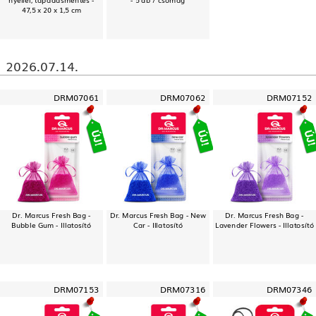
47,5 x 20 x 1,5 cm
2026.07.14.
DRM07061
DRM07062
DRM07152
Dr. Marcus Fresh Bag -
Dr. Marcus Fresh Bag - New
Dr. Marcus Fresh Bag -
Bubble Gum - Illatosító
Car - Illatosító
Lavender Flowers - Illatosító
DRM07153
DRM07316
DRM07346