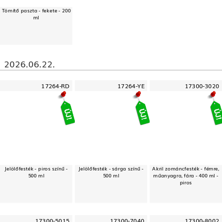
Tömítő paszta - fekete - 200
ml
2026.06.22.
17264-RD
17264-YE
17300-3020
Jelölőfesték - piros színű -
Jelölőfesték - sárga színű -
Akril zománcfesték - fémre,
500 ml
500 ml
műanyagra, fára - 400 ml -
piros
17300-5015
17300-7040
17300-8002