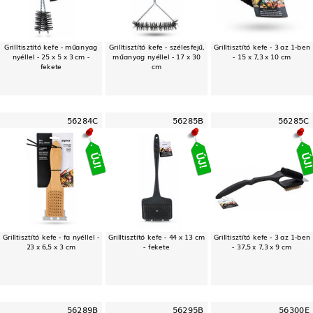
Grilltisztító kefe - műanyag
Grilltisztító kefe - szélesfejű,
Grilltisztító kefe - 3 az 1-ben
nyéllel - 25 x 5 x 3 cm -
műanyag nyéllel - 17 x 30
- 15 x 7,3 x 10 cm
fekete
cm
56284C
56285B
56285C
Grilltisztító kefe - fa nyéllel -
Grilltisztító kefe - 44 x 13 cm
Grilltisztító kefe - 3 az 1-ben
23 x 6,5 x 3 cm
- fekete
- 37,5 x 7,3 x 9 cm
56289B
56295B
56300E