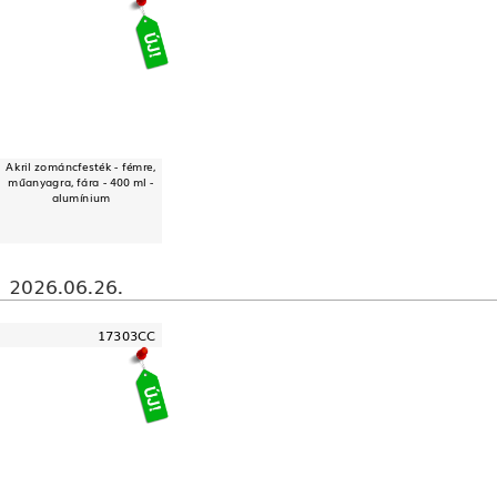
Akril zománcfesték - fémre,
műanyagra, fára - 400 ml -
alumínium
2026.06.26.
17303CC