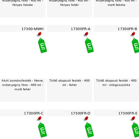
műanyagra, fára - 400 ml -
műanyagra, fára - 400 ml -
műanyagra, fára - 400 ml -
fényes fekete
fényes fehér
matt fekete
17300-MWH
17300FR-A
17300FR-B
Akril zománcfesték - fémre,
Töltő alapozó festék - 400
Töltő alapozó festék - 400
műanyagra, fára - 400 ml -
ml - fehér
ml - világosszürke
matt fehér
17300FR-C
17300FR-D
17300FR-E