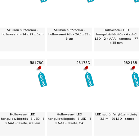
Szilikon sütőforma -
Szilikon sütőforma -
Halloween-i LED
halloween-i - 24 x 27 x 5 cm
halloween-i tök - 24,5 x 25 x
hangulatvilágítás - 4 színű
5 cm
LED - 2 x AAA - narancs - 77
x 35 mm
58178C
58178D
58218B
Halloween-i LED
Halloween-i LED
LED szolár fényfüzér - virág
hangulatvilágítás - 3 LED - 3
hangulatvilágítás - 3 LED - 3
- 2,3 m - 20 LED - színes
x AAA - fekete, szellem
x AAA - fekete, tök