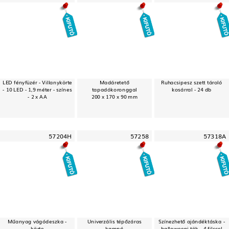
LED fényfüzér - Villanykörte
Madáretető
Ruhacsipesz szett tároló
- 10 LED - 1,9 méter - színes
tapadókoronggal
kosárral - 24 db
- 2 x AA
200 x 170 x 90 mm
57204H
57258
57318A
Műanyag vágódeszka -
Univerzális tépőzáras
Színezhető ajándéktáska -
körte
kampó
halloweeni tök - 4 filccel