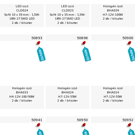
LED izzó
LED izzó
Halogén izzó
CLD024
CLD023
BHA034
Sofit 10 x 39 mm - 1,5W-
Sofit 10 x 35 mm - 1,5W-
H7-12V-100W
189l-27 SMD LED
189l-27 SMD LED
2 db / bliszter
2 db / bliszter
2 db / bliszter
50893
50896
50900
Halogén izzó
Halogén izzó
Halogén izzó
BHA033
BHA024
BHA014
H4-12V-100/90W
H7-12V-55W
H7-12V-55W
2 db / bliszter
2 db / bliszter
2 db / bliszter
50941
50950
50952