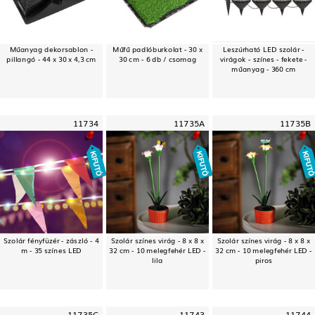
Műanyag dekorsablon -
Műfű padlóburkolat - 30 x
Leszúrható LED szolár -
pillangó - 44 x 30 x 4,3 cm
30 cm - 6 db / csomag
virágok - színes - fekete -
műanyag - 360 cm
11734
11735A
11735B
Szolár fényfüzér - zászló - 4
Szolár színes virág - 8 x 8 x
Szolár színes virág - 8 x 8 x
m - 35 színes LED
32 cm - 10 melegfehér LED -
32 cm - 10 melegfehér LED -
lila
piros
11735C
11743
11744