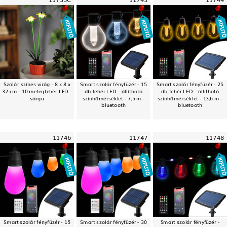
Szolár színes virág - 8 x 8 x
Smart szolár fényfüzér - 15
Smart szolár fényfüzér - 25
32 cm - 10 melegfehér LED -
db fehér LED - állítható
db fehér LED - állítható
sárga
színhőmérséklet - 7,5 m -
színhőmérséklet - 13,6 m -
bluetooth
bluetooth
11746
11747
11748
Smart szolár fényfüzér - 15
Smart szolár fényfüzér - 30
Smart szolár fényfüzér -