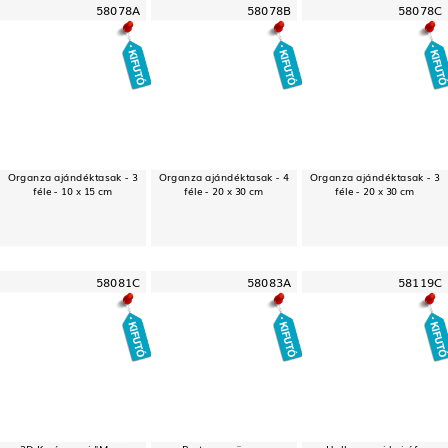
58078A
58078B
58078C
Organza ajándéktasak - 3
Organza ajándéktasak - 4
Organza ajándéktasak - 3
féle - 10 x 15 cm
féle - 20 x 30 cm
féle - 20 x 30 cm
58081C
58083A
58119C
3D Karácsonyi "Merry
Party szemüveg -
Halloween-i hajráf -