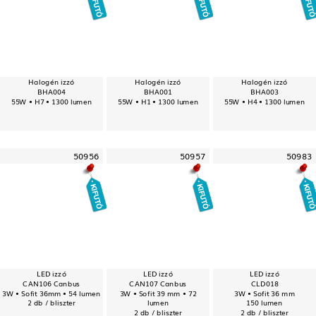
Halogén izzó
Halogén izzó
Halogén izzó
BHA004
BHA001
BHA003
55W • H7 • 1300 lumen
55W • H1 • 1300 lumen
55W • H4 • 1300 lumen
50956
50957
50983
LED izzó
LED izzó
LED izzó
CAN106 Canbus
CAN107 Canbus
CLD018
3W • Sofit 36mm • 54 lumen
3W • Sofit 39 mm • 72
3W • Sofit 36 mm
2 db / bliszter
lumen
150 lumen
2 db / bliszter
2 db / bliszter