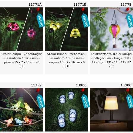
11771A
11771B
11778
Szolár lámpa - katicabogár
Szolár lámpa - méhecske -
Felakasztható szolár lámpa
- leszúrható / csipeszes -
leszúrható / csipeszes -
- hőlégballon - lángeffekt -
piros - 15 x 7 x 16 cm - 6
sárga - 15 x 7 x 16 cm - 6
12 sárga LED - 11 x 11 x 37
LED
LED
cm
11787
13000
13006