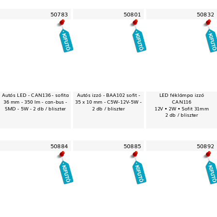
50783
50801
50832
Autós LED - CAN136 - sofita
Autós izzó - BAA102 sofit -
LED féklámpa izzó
36 mm - 350 lm - can-bus -
35 x 10 mm - C5W-12V-5W -
CAN116
SMD - 5W - 2 db / bliszter
2 db / bliszter
12V • 2W • Sofit 31mm
2 db / bliszter
50884
50885
50892