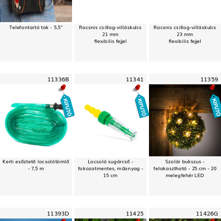
Telefontartó tok - 5,5"
Racsnis csillag-villáskulcs
Racsnis csillag-villáskulcs
21 mm
23 mm
flexibilis fejjel
flexibilis fejjel
11336B
11341
11359
Kerti esőztető locsolótömlő
Locsoló sugárcső -
Szolár bukszus -
- 7,5 m
fokozatmentes, műanyag -
felakasztható - 25 cm - 20
15 cm
melegfehér LED
11393D
11425
11426G