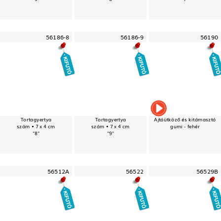
56186-8
56186-9
56190
Tortagyertya
Tortagyertya
Ajtóütköző és kitámasztó
szám • 7 x 4 cm
szám • 7 x 4 cm
gumi - fehér
"8"
"9"
56512A
56522
56529B