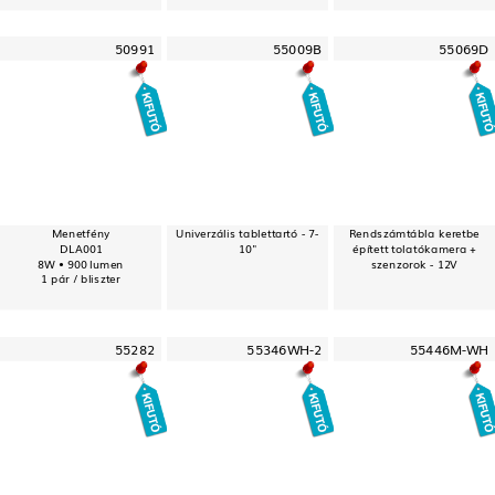
50991
55009B
55069D
Menetfény
Univerzális tablettartó - 7-
Rendszámtábla keretbe
DLA001
10"
épített tolatókamera +
8W • 900 lumen
szenzorok - 12V
1 pár / bliszter
55282
55346WH-2
55446M-WH