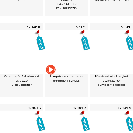
2 db / bliszter
kék, rózsaszín
57346TR
57359
57360
Öntapadós fali akasztó
Pumpás mosogatószer
Fürdőszobai / konyhai
átlátszó
adagoló + szivacs
eszköztartó
2 db / bliszter
pumpás flakonnal
57504-7
57504-8
57504-9