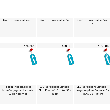
Gyertya - számsütemény
Gyertya - számsütemény
Gyertya - számsütemény
7
8
9
57591A
58018J
58018K
Többször használatos
LED-es fali hangulatkép -
LED-es fali hangulatkép -
bioműanyag kés készlet -
"Burj Khalifa" - 2 x AA, 38 x
"Nagytemplom Debrecen" -
10 db / csomag
48 cm
3 x AA, 38 x 48 cm