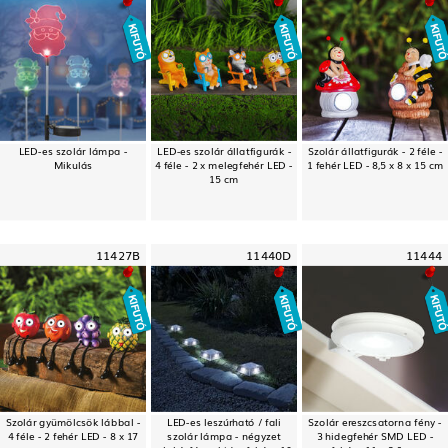
LED-es szolár lámpa -
LED-es szolár állatfigurák -
Szolár állatfigurák - 2 féle -
Mikulás
4 féle - 2 x melegfehér LED -
1 fehér LED - 8,5 x 8 x 15 cm
15 cm
11427B
11440D
11444
Szolár gyümölcsök lábbal -
LED-es leszúrható / fali
Szolár ereszcsatorna fény -
4 féle - 2 fehér LED - 8 x 17
szolár lámpa - négyzet
3 hidegfehér SMD LED -