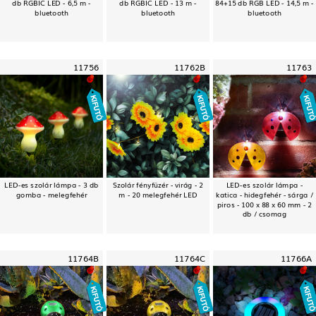
db RGBIC LED - 6,5 m -
db RGBIC LED - 13 m -
84+15 db RGB LED - 14,5 m -
bluetooth
bluetooth
bluetooth
11756
11762B
11763
LED-es szolár lámpa - 3 db
Szolár fényfüzér - virág - 2
LED-es szolár lámpa -
gomba - melegfehér
m - 20 melegfehér LED
katica - hidegfehér - sárga /
piros - 100 x 88 x 60 mm - 2
db / csomag
11764B
11764C
11766A