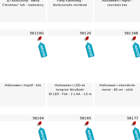
Christmas" lufi - rozéarany
Karácsonyfa mintával
csontváz kéz
58119G
58120
58134B
Halloween-i hajráf - tök
Halloween-i LED-es
Halloween-i skandináv
lampion fényfüzér
manó - 60 cm - zöld
10 LED - Tök - 2 x AA - 1,5 m
58164
58165
58177