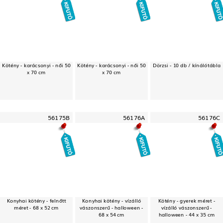
Kötény - karácsonyi - női 50
Kötény - karácsonyi - női 50
Dörzsi - 10 db / kínálótábla
x 70 cm
x 70 cm
56175B
56176A
56176C
Konyhai kötény - felnőtt
Konyhai kötény - vízálló
Kötény - gyerek méret -
méret - 68 x 52 cm
vászonszerű - halloween -
vízálló vászonszerű -
68 x 54 cm
halloween - 44 x 35 cm