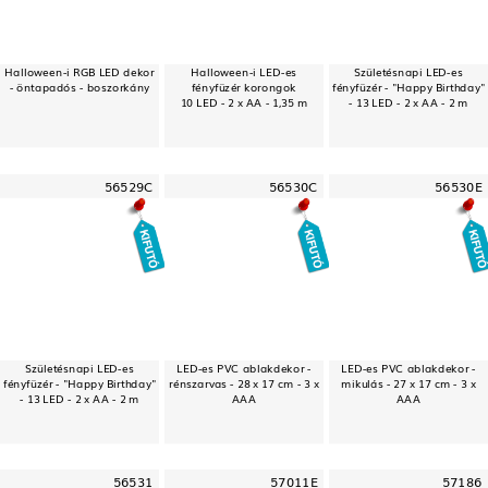
Halloween-i RGB LED dekor
Halloween-i LED-es
Születésnapi LED-es
- öntapadós - boszorkány
fényfüzér korongok
fényfüzér - "Happy Birthday"
10 LED - 2 x AA - 1,35 m
- 13 LED - 2 x AA - 2 m
56529C
56530C
56530E
Születésnapi LED-es
LED-es PVC ablakdekor -
LED-es PVC ablakdekor -
fényfüzér - "Happy Birthday"
rénszarvas - 28 x 17 cm - 3 x
mikulás - 27 x 17 cm - 3 x
- 13 LED - 2 x AA - 2 m
AAA
AAA
56531
57011E
57186