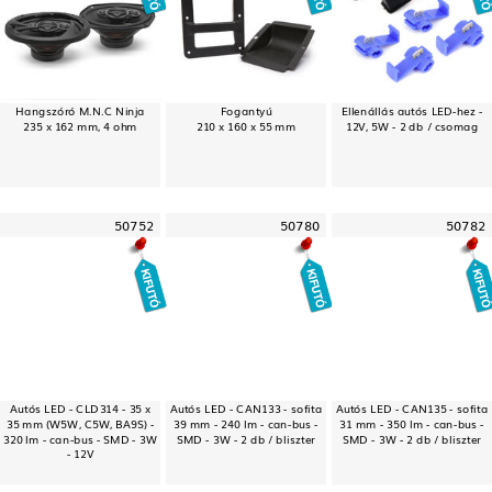
Hangszóró M.N.C Ninja
Fogantyú
Ellenállás autós LED-hez -
235 x 162 mm, 4 ohm
210 x 160 x 55 mm
12V, 5W - 2 db / csomag
50752
50780
50782
Autós LED - CLD314 - 35 x
Autós LED - CAN133 - sofita
Autós LED - CAN135 - sofita
35 mm (W5W, C5W, BA9S) -
39 mm - 240 lm - can-bus -
31 mm - 350 lm - can-bus -
320 lm - can-bus - SMD - 3W
SMD - 3W - 2 db / bliszter
SMD - 3W - 2 db / bliszter
- 12V