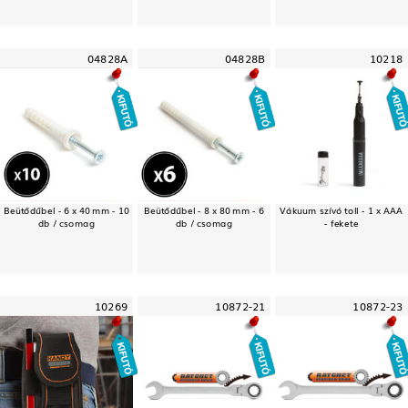
04828A
04828B
10218
Beütődűbel - 6 x 40 mm - 10
Beütődűbel - 8 x 80 mm - 6
Vákuum szívó toll - 1 x AAA
db / csomag
db / csomag
- fekete
10269
10872-21
10872-23