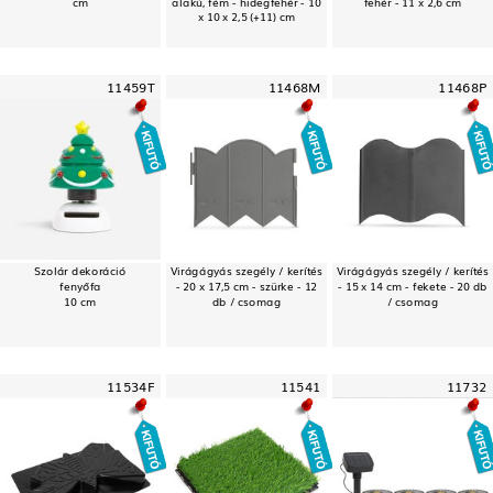
cm
alakú, fém - hidegfehér - 10
fehér - 11 x 2,6 cm
x 10 x 2,5 (+11) cm
11459T
11468M
11468P
Szolár dekoráció
Virágágyás szegély / kerítés
Virágágyás szegély / kerítés
fenyőfa
- 20 x 17,5 cm - szürke - 12
- 15 x 14 cm - fekete - 20 db
10 cm
db / csomag
/ csomag
11534F
11541
11732