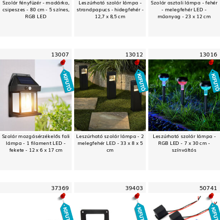
Szolár fényfüzér - madárka,
Leszúrható szolár lámpa -
Szolár asztali lámpa - fehér
csipeszes - 80 cm - 5 színes,
strandpapucs - hidegfehér -
- melegfehér LED -
RGB LED
12,7 x 8,5 cm
műanyag - 23 x 12 cm
13007
13012
13016
Szolár mozgásérzékelős fali
Leszúrható szolár lámpa - 2
Leszúrható szolár lámpa -
lámpa - 1 filament LED -
melegfehér LED - 33 x 8 x 5
RGB LED - 7 x 30 cm -
fekete - 12 x 6 x 17 cm
cm
színváltós
37369
39403
50741