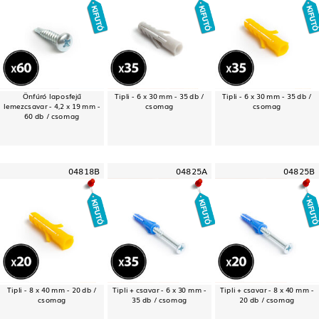
Önfúró laposfejű
Tipli - 6 x 30 mm - 35 db /
Tipli - 6 x 30 mm - 35 db /
lemezcsavar - 4,2 x 19 mm -
csomag
csomag
60 db / csomag
04818B
04825A
04825B
Tipli - 8 x 40 mm - 20 db /
Tipli + csavar - 6 x 30 mm -
Tipli + csavar - 8 x 40 mm -
csomag
35 db / csomag
20 db / csomag