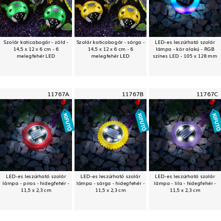
Szolár katicabogár - zöld -
Szolár katicabogár - sárga -
LED-es leszúrható szolár
14,5 x 12 x 6 cm - 6
14,5 x 12 x 6 cm - 6
lámpa - kör alakú - RGB
melegfehér LED
melegfehér LED
színes LED - 105 x 128 mm
11767A
11767B
11767C
LED-es leszúrható szolár
LED-es leszúrható szolár
LED-es leszúrható szolár
lámpa - piros - hidegfehér -
lámpa - sárga - hidegfehér -
lámpa - lila - hidegfehér -
11,5 x 2,3 cm
11,5 x 2,3 cm
11,5 x 2,3 cm