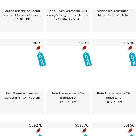
Mozgásérzékelős szolár
2 az 1-ben vezetéknélküli
Mágneses adatkábel -
lámpa - 14 x 6,5 x 10 cm - 8
csengő és éjjelifény - Kinetic
MicroUSB - 2A - fehér
x SMD LED
- 2 kültéri - fehér
55734
55736
55740
Rain Storm univerzális
Rain Storm univerzális
Rain Storm univerzális
ablaktörlő - 14" / 36 cm
ablaktörlő
ablaktörlő
16" / 41 cm
20" / 51 cm
55927B
55927C
56156