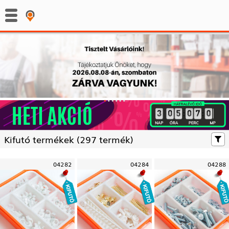
:
:
Kifutó termékek (
297 termék)
04282
04284
04288