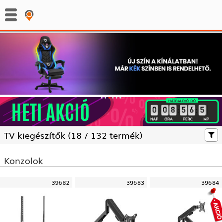
:
:
TV kiegészítők (
18 /
132 termék)
Konzolok
39682
39683
39684