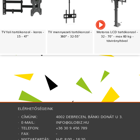
TV fali tartókonzol - karos -
TV mennyezeti tartókonzol -
Motoros LCD tartókonzol -
15 - 47"
360° - 32-55"
32 - 70" - max 60 kg -
távirányítóval
ELÉRHETŐSÉGEINK
· CÍMÜNK:
4002 DEBRECEN, BÁNKI DONÁT U 3.
· E-MAIL:
INFO@GLOBIZ.HU
· TELEFON:
+36 30 9 456 789
· FAX:
-
· NYITVATARTÁS:
H-P: 8:00 - 16:30