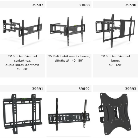
39687
39688
39690
TV Fali tartókonzol
TV Fali tartókonzol - karos,
TV Fali tartókonzol
sarkokhoz,
dönthető - 40 - 80"
karos
dupla karos, dönthető
50 - 120"
40 - 80"
39691
39692
39693