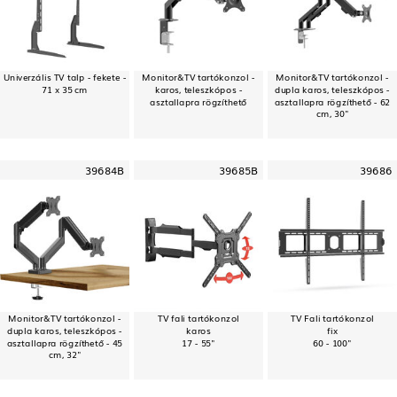
Univerzális TV talp - fekete -
Monitor&TV tartókonzol -
Monitor&TV tartókonzol -
71 x 35 cm
karos, teleszkópos -
dupla karos, teleszkópos -
asztallapra rögzíthető
asztallapra rögzíthető - 62
cm, 30"
39684B
39685B
39686
Monitor&TV tartókonzol -
TV fali tartókonzol
TV Fali tartókonzol
dupla karos, teleszkópos -
karos
fix
asztallapra rögzíthető - 45
17 - 55"
60 - 100"
cm, 32"