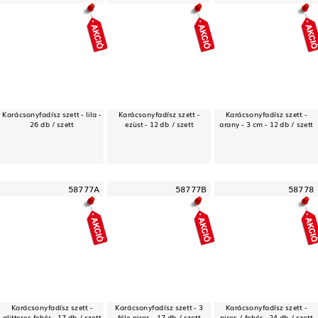
Karácsonyfadísz szett - lila -
Karácsonyfadísz szett -
Karácsonyfadísz szett -
26 db / szett
ezüst - 12 db / szett
arany - 3 cm - 12 db / szett
58777A
58777B
58778
Karácsonyfadísz szett -
Karácsonyfadísz szett - 3
Karácsonyfadísz szett -
glitteres fehér - 17 db / szett
féle piros - 17 db / szett
piros / fehér - 24 db / szett