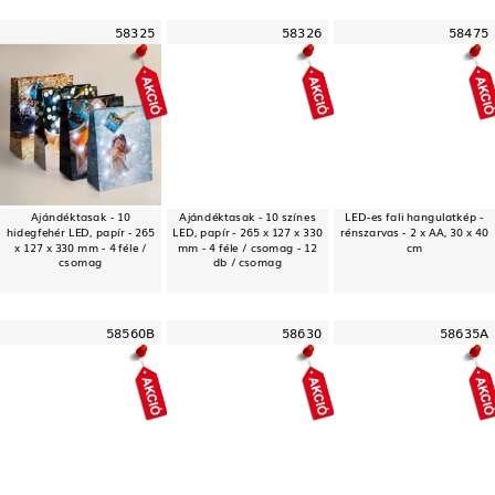
58325
58326
58475
Ajándéktasak - 10
Ajándéktasak - 10 színes
LED-es fali hangulatkép -
hidegfehér LED, papír - 265
LED, papír - 265 x 127 x 330
rénszarvas - 2 x AA, 30 x 40
x 127 x 330 mm - 4 féle /
mm - 4 féle / csomag - 12
cm
csomag
db / csomag
58560B
58630
58635A