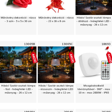
Műnövény dekoráció - rózsa
Műnövény dekoráció - rózsa
Hibás! Szolár asztali lámpa
- 3 szín - 5 x 5 x 30 cm
- 23 x 16 x 8 cm
- átlátszó - hidegfehér LED -
műanyag - 26 x 12 cm
13005B
13005C
18693
Hibás! Szolár asztali lámpa
Hibás ! Szolár asztali lámpa
Mozgásérzékelő
- füst - hidegfehér LED -
- rózsaszín - hidegfehér LED
távirányítóval - 360° - max
műanyag - 26 x 12 cm
- műanyag - 26 x 12 cm
10 m - max 2000W - IP65
18695A
20049
20250