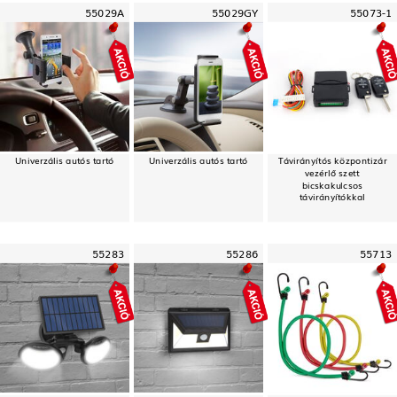
55029A
55029GY
55073-1
Univerzális autós tartó
Univerzális autós tartó
Távirányítós központizár
vezérlő szett
bicskakulcsos
távirányítókkal
55283
55286
55713