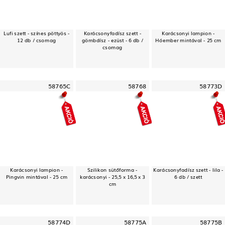
Lufi szett - színes pöttyös -
Karácsonyfadísz szett -
Karácsonyi lampion -
12 db / csomag
gömbdísz - ezüst - 6 db /
Hóember mintával - 25 cm
csomag
58765C
58768
58773D
Karácsonyi lampion -
Szilikon sütőforma -
Karácsonyfadísz szett - lila -
Pingvin mintával - 25 cm
karácsonyi - 25,5 x 16,5 x 3
6 db / szett
cm
58774D
58775A
58775B