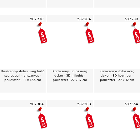
58727C
58728A
58728B
Karácsonyi italos üveg tartó
Karácsonyi italos üveg
Karácsonyi italos üveg
szalaggal - rénszarvas -
dekor - 3D mikulás -
dekor - 3D hóember -
poliészter - 32 x 12,5 cm
poliészter - 27 x 12 cm
poliészter - 27 x 12 cm
58730A
58730B
58735A