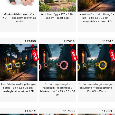
Munkavédelmi kesztyű -
Kerti hintaágy - 170 x 110 x
Leszúrható szolár pillangó -
"XL" - Habosított tenyér, ujj
153 cm - sötét bézs
lila - 13 x 6,5 x 35 cm -
nélküli
melegfehér + színes LED
11749B
11761A
11761B
Leszúrható szolár pillangó -
Szolár napraforgó -
Szolár napraforgó - sárga -
sárga - 13 x 6,5 x 35 cm -
rózsaszín - leszúrható /
leszúrható / felakasztható -
melegfehér + színes LED
felakasztható - 13 x 6,5 x 35
13 x 6,5 x 35 cm
cm
11761C
11790G
11790H