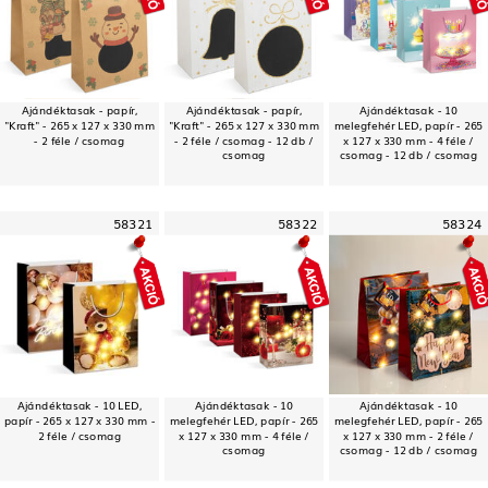
Ajándéktasak - papír,
Ajándéktasak - papír,
Ajándéktasak - 10
"Kraft" - 265 x 127 x 330 mm
"Kraft" - 265 x 127 x 330 mm
melegfehér LED, papír - 265
- 2 féle / csomag
- 2 féle / csomag - 12 db /
x 127 x 330 mm - 4 féle /
csomag
csomag - 12 db / csomag
58321
58322
58324
Ajándéktasak - 10 LED,
Ajándéktasak - 10
Ajándéktasak - 10
papír - 265 x 127 x 330 mm -
melegfehér LED, papír - 265
melegfehér LED, papír - 265
2 féle / csomag
x 127 x 330 mm - 4 féle /
x 127 x 330 mm - 2 féle /
csomag
csomag - 12 db / csomag