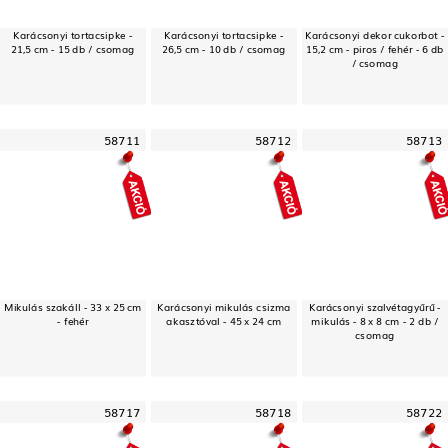
Karácsonyi tortacsipke -
Karácsonyi tortacsipke -
Karácsonyi dekor cukorbot -
21,5 cm - 15 db / csomag
26,5 cm - 10 db / csomag
15,2 cm - piros / fehér - 6 db
/ csomag
58711
58712
58713
Mikulás szakáll - 33 x 25 cm
Karácsonyi mikulás csizma
Karácsonyi szalvétagyűrű -
- fehér
akasztóval - 45 x 24 cm
mikulás - 8 x 8 cm - 2 db /
csomag
58717
58718
58722