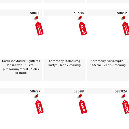
58680
58686
58696
Karácsonyfadísz - glitteres
Karácsonyi italosüveg
Karácsonyi tortacsipke -
rénszarvas - 12 cm -
kártya - 6 db / csomag
16,5 cm - 20 db / csomag
piros/arany/ezüst - 4 db /
csomag
58697
58698
58702A