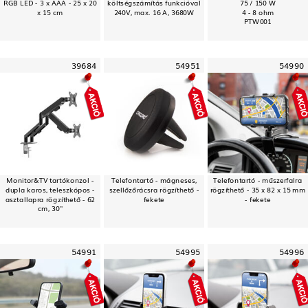
RGB LED - 3 x AAA - 25 x 20
költségszámítás funkcióval
75 / 150 W
x 15 cm
240V, max. 16 A, 3680W
4 - 8 ohm
PTW001
39684
54951
54990
Monitor&TV tartókonzol -
Telefontartó - mágneses,
Telefontartó - műszerfalra
dupla karos, teleszkópos -
szellőzőrácsra rögzíthető -
rögzíthető - 35 x 82 x 15 mm
asztallapra rögzíthető - 62
fekete
- fekete
cm, 30"
54991
54995
54996