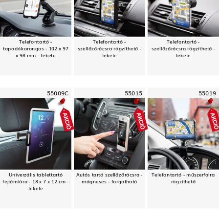
Telefontartó -
Telefontartó -
Telefontartó -
tapadókorongos - 102 x 97
szellőzőrácsra rögzíthető -
szellőzőrácsra rögzíthető -
x 98 mm - fekete
fekete
fekete
55009C
55015
55019
Univerzális tablettartó
Autós tartó szellőzőrácsra -
Telefontartó - műszerfalra
fejtámlára - 18 x 7 x 12 cm -
mágneses - forgatható
rögzíthető
fekete