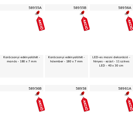
58955A
58955B
58956A
Karácsonyi edényalátét -
Karácsonyi edényalátét -
LED-es masni dekoráció -
manós - 180 x 7 mm
hóember - 180 x 7 mm
fényes - ezüst - 11 színes
LED - 40 x 30 cm
58956B
58958
58961A