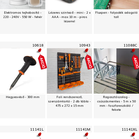
Elektromos tejhabosító -
Lézeres szintező - mini - 2 x
Fluxpen - folyadék adagoló
220 - 240V - 550 W - fehér
AAA - max 10 m - piros
toll
lézerrel
10618
10943
11088C
Hegyesvéső - 300 mm
Fali rendszerező,
Ragasztószalag -
szerszámtartó - 2 db tábla -
csúszásmentes - 5 m x 50
475 x 272 x 15 mm
mm - foszforeszkáló /
fekete
11141L
11141M
11141XL