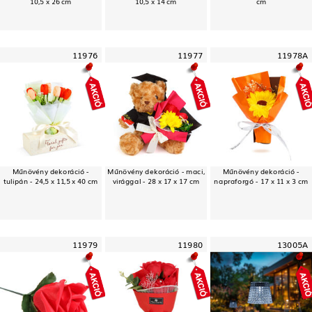
10,5 x 26 cm
10,5 x 14 cm
cm
11976
11977
11978A
Műnövény dekoráció -
Műnövény dekoráció - maci,
Műnövény dekoráció -
tulipán - 24,5 x 11,5 x 40 cm
virággal - 28 x 17 x 17 cm
napraforgó - 17 x 11 x 3 cm
11979
11980
13005A