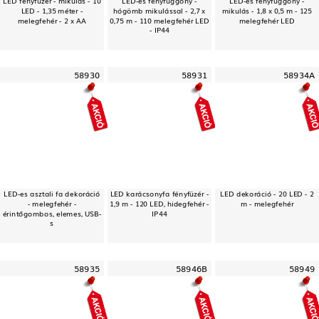
LED - 1,35 méter -
hógömb mikulással - 2,7 x
mikulás - 1,8 x 0,5 m - 125
melegfehér - 2 x AA
0,75 m - 110 melegfehér LED
melegfehér LED
- IP44
58930
58931
58934A
LED-es asztali fa dekoráció
LED karácsonyfa fényfüzér -
LED dekoráció - 20 LED - 2
- melegfehér -
1,9 m - 120 LED, hidegfehér -
m - melegfehér
érintőgombos, elemes, USB-
IP44
s
58935
58946B
58949