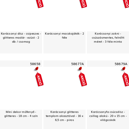
Karácsonyi dísz - csipeszes -
Karácsonyi macskajáték - 2
Karácsonyi zokni -
glitteres madár - ezüst - 2
féle
csúszásmentes, felnőtt
db / csomag
méret - 3 féle minta
58658
58677A
58679A
Mini dekor műfenyő -
Karácsonyi glitteres
Karácsonyfa csúcsdísz -
glitteres - 18 cm - 4 szín
templom akasztóval - 16 x
csillag alakú - 20 x 15 cm -
6,5 cm - piros
világoskék