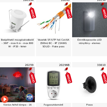
Beépíthető mozgásérzékelő
Vezeték SF/UTP fali Cat.6A
Érintőkapcsolós LED
- 360° - max 6 m - max 800
(500m) BC - 4P 23AWG
irányfény - elemes
W - IP20 - fehér
SOLID - Fluke pass
20259
20296B
33810
Varázs felhő lámpa - 16
Fogyasztásmérő
Piezo