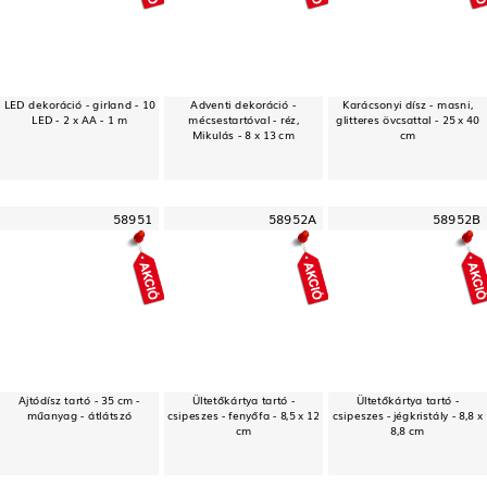
LED dekoráció - girland - 10
Adventi dekoráció -
Karácsonyi dísz - masni,
LED - 2 x AA - 1 m
mécsestartóval - réz,
glitteres övcsattal - 25 x 40
Mikulás - 8 x 13 cm
cm
58951
58952A
58952B
Ajtódísz tartó - 35 cm -
Ültetőkártya tartó -
Ültetőkártya tartó -
műanyag - átlátszó
csipeszes - fenyőfa - 8,5 x 12
csipeszes - jégkristály - 8,8 x
cm
8,8 cm