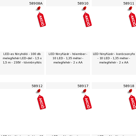
58908A
58910
58911
LED-es fényháló - 100 db
LED fényfüzér - hóember -
LED fényfüzér - karácsonyfa
melegfehér LED-del - 1,5 x
10 LED - 1,35 méter -
- 10 LED - 1,35 méter -
1,5 m - 230V - távirányítós
melegfehér - 2 x AA
melegfehér - 2 x AA
58912
58917
58918
LED fényfüzér - mikulás - 10
LED-es fényfüggöny -
LED-es fényfüggöny -