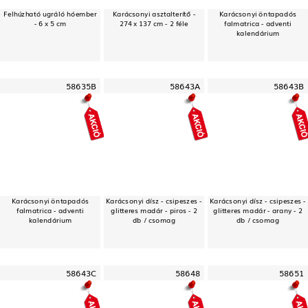
Felhúzható ugráló hóember
Karácsonyi asztalterítő -
Karácsonyi öntapadós
- 6 x 5 cm
274 x 137 cm - 2 féle
falmatrica - adventi
kalendárium
58635B
58643A
58643B
Karácsonyi öntapadós
Karácsonyi dísz - csipeszes -
Karácsonyi dísz - csipeszes -
falmatrica - adventi
glitteres madár - piros - 2
glitteres madár - arany - 2
kalendárium
db / csomag
db / csomag
58643C
58648
58651