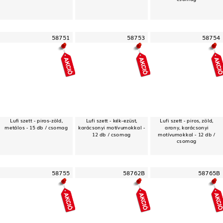
58751
58753
58754
Lufi szett - piros-zöld,
Lufi szett - kék-ezüst,
Lufi szett - piros, zöld,
metálos - 15 db / csomag
karácsonyi motívumokkal -
arany, karácsonyi
12 db / csomag
motívumokkal - 12 db /
csomag
58755
58762B
58765B