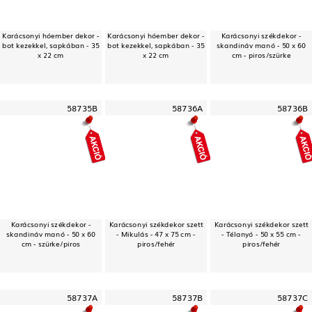
Karácsonyi hóember dekor -
Karácsonyi hóember dekor -
Karácsonyi székdekor -
bot kezekkel, sapkában - 35
bot kezekkel, sapkában - 35
skandináv manó - 50 x 60
x 22 cm
x 22 cm
cm - piros/szürke
58735B
58736A
58736B
Karácsonyi székdekor -
Karácsonyi székdekor szett
Karácsonyi székdekor szett
skandináv manó - 50 x 60
- Mikulás - 47 x 75 cm -
- Télanyó - 50 x 55 cm -
cm - szürke/piros
piros/fehér
piros/fehér
58737A
58737B
58737C