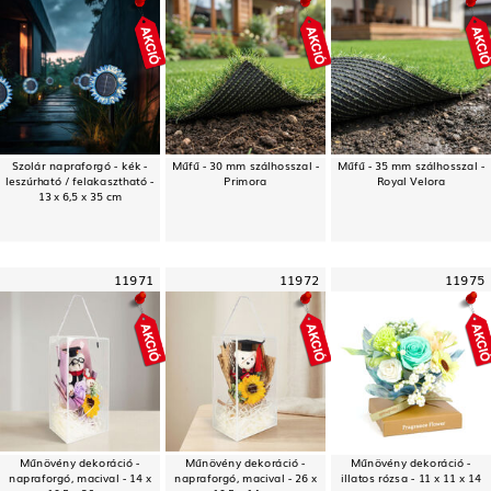
Szolár napraforgó - kék -
Műfű - 30 mm szálhosszal -
Műfű - 35 mm szálhosszal -
leszúrható / felakasztható -
Primora
Royal Velora
13 x 6,5 x 35 cm
11971
11972
11975
Műnövény dekoráció -
Műnövény dekoráció -
Műnövény dekoráció -
napraforgó, macival - 14 x
napraforgó, macival - 26 x
illatos rózsa - 11 x 11 x 14