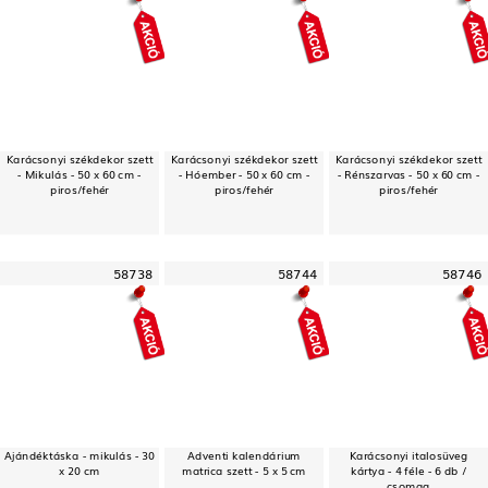
Karácsonyi székdekor szett
Karácsonyi székdekor szett
Karácsonyi székdekor szett
- Mikulás - 50 x 60 cm -
- Hóember - 50 x 60 cm -
- Rénszarvas - 50 x 60 cm -
piros/fehér
piros/fehér
piros/fehér
58738
58744
58746
Ajándéktáska - mikulás - 30
Adventi kalendárium
Karácsonyi italosüveg
x 20 cm
matrica szett - 5 x 5 cm
kártya - 4 féle - 6 db /
csomag