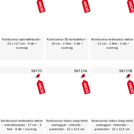
Karácsonyi ajándéktasak -
Karácsonyi 3D tortadekor -
Karácsonyi evőeszköz dekor
23 x 12,7 cm - 4 db /
10 cm - 2 féle - 3 db /
- 12 cm - 2 féle - 2 db /
csomag
csomag
csomag
58723
58727A
58727B
Karácsonyi evőeszköz dekor
Karácsonyi italos üveg tartó
Karácsonyi italos üveg tartó
- mikulássapka - 17 cm - 3
szalaggal - mikulás -
szalaggal - hóember -
féle - 6 db / csomag
poliészter - 32 x 12,5 cm
poliészter - 32 x 12,5 cm