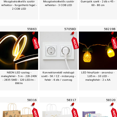
Mozgásérzékelős szolár
Mozgásérzékelős szolár
Gumipók szett - 2 db x 45 -
reflektor - forgatható fejjel -
reflektor - 3 COB LED
60 - 80 cm
2 COB LED
55863
57058D
58219B
NEON LED szalag -
Konnektorvédő vakdugó
LED fényfüzér - ananász -
melegfehér - 5 m - 220-240V
szett - SK / CZ - műanyag -
1,65 m - 10 LED -
- 2835 SMD - 120 LED/m -
fehér - 6 db / csomag
melegfehér - 2 x AA
6W/m
58316
58317
58320