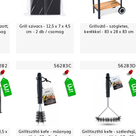
zott,
Grill szivacs - 12,5 x 7 x 4,5
Grillsütő - szögletes,
omag
cm - 2 db / csomag
kerékkel - 83 x 28 x 83 cm
282
56283C
56283D
,5 x
Grilltisztító kefe - műanyag
Grilltisztító kefe - szélesfejű,