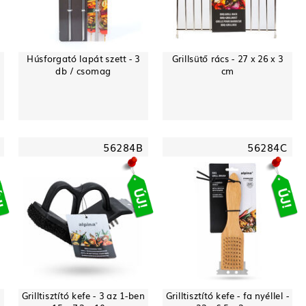
Húsforgató lapát szett - 3
Grillsütő rács - 27 x 26 x 3
db / csomag
cm
56284B
56284C
Grilltisztító kefe - 3 az 1-ben
Grilltisztító kefe - fa nyéllel -