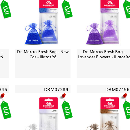
 -
Dr. Marcus Fresh Bag - New
Dr. Marcus Fresh Bag -
tó
Car - Illatosító
Lavender Flowers - Illatosít
346
DRM07389
DRM07456