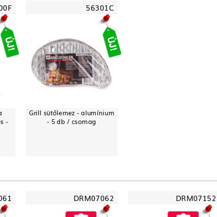
00F
56301C
a
Grill sütőlemez - alumínium
s -
- 5 db / csomag
061
DRM07062
DRM07152