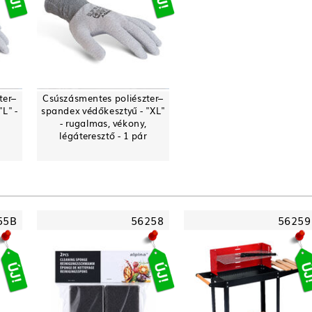
ter–
Csúszásmentes poliészter–
L" -
spandex védőkesztyű - "XL"
- rugalmas, vékony,
légáteresztő - 1 pár
55B
56258
56259