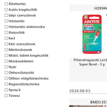
Állattartás
H2994
Autós kiegészítők
Gépi szerszámok
Háztartás
Háztartási elektronika
Illatosítók
Kert
Kézi szerszámok
Mérőműszerek
Mobil, tablet kiegészítők
Pillanatragasztó Loct
Munkavédelem
Super Bond - 3 g
Nyár
Otthonillatosító
Otthon világítástechnika
Ragasztás­technika
Spray-k
2026.08.03.
Tavasz
BMD110