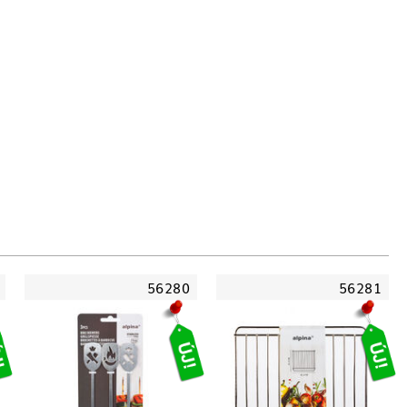
56280
56281