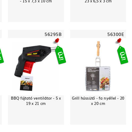
- 15 x 7,3 x 10 cm
23 x 6,5 x 3 cm
56295B
56300E
BBQ fújtató ventilátor - 5 x
Grill hússütő - fa nyéllel - 20
19 x 21 cm
x 20 cm