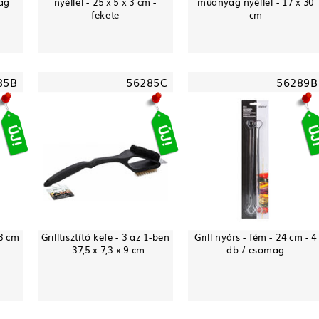
mag
nyéllel - 25 x 5 x 3 cm -
műanyag nyéllel - 17 x 30
fekete
cm
85B
56285C
56289B
13 cm
Grilltisztító kefe - 3 az 1-ben
Grill nyárs - fém - 24 cm - 4
- 37,5 x 7,3 x 9 cm
db / csomag