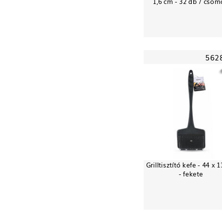
1,6 cm - 32 db / cso
562
Grilltisztító kefe - 44 x 
- fekete