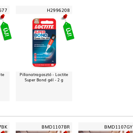
677
H2996208
ite
Pillanatragasztó - Loctite
Super Bond gél - 2 g
7BK
BMD1107BR
BMD1107GY