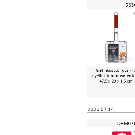
563
Grill hússütő rács - f
nyéllel, tapadásmente
47,5 x 20 x 1,5 cm
2026.07.14.
DRM07