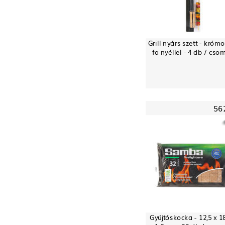
Grill nyárs szett - krómo
fa nyéllel - 4 db / cs
56
Gyújtóskocka - 12,5 x 18