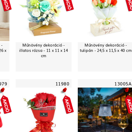
 -
Műnövény dekoráció -
Műnövény dekoráció -
26 x
illatos rózsa - 11 x 11 x 14
tulipán - 24,5 x 11,5 x 40 cm
cm
979
11980
13005A