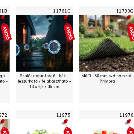
61B
11761C
11790G
ga -
Szolár napraforgó - kék -
Műfű - 30 mm szálhosszal -
ató -
leszúrható / felakasztható -
Primora
13 x 6,5 x 35 cm
972
11975
11976