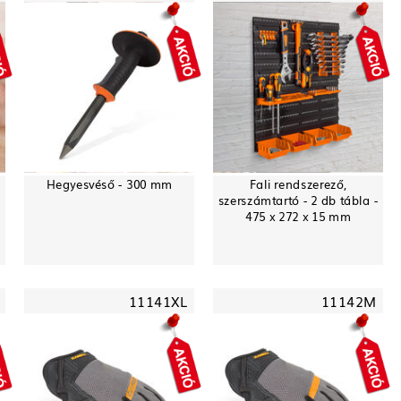
Hegyesvéső - 300 mm
Fali rendszerező,
szerszámtartó - 2 db tábla -
475 x 272 x 15 mm
11141XL
11142M