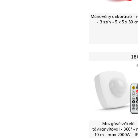
Műnövény dekoráció - 
- 3 szín - 5 x 5 x 30 
18
Mozgásérzékelő
távirányítóval - 360° -
10 m - max 2000W - I