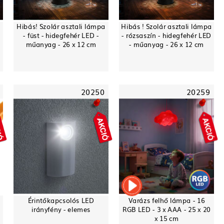
Hibás! Szolár asztali lámpa
Hibás ! Szolár asztali lámpa
-
- füst - hidegfehér LED -
- rózsaszín - hidegfehér LED
műanyag - 26 x 12 cm
- műanyag - 26 x 12 cm
20250
20259
Érintőkapcsolós LED
Varázs felhő lámpa - 16
irányfény - elemes
RGB LED - 3 x AAA - 25 x 20
x 15 cm