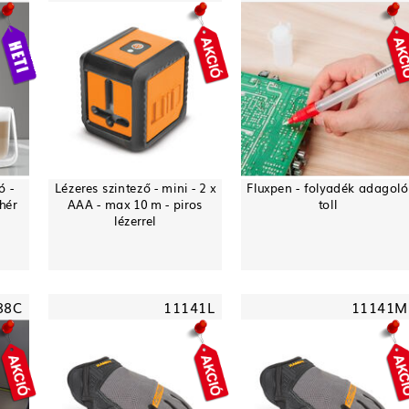
ó -
Lézeres szintező - mini - 2 x
Fluxpen - folyadék adagoló
hér
AAA - max 10 m - piros
toll
lézerrel
88C
11141L
11141M