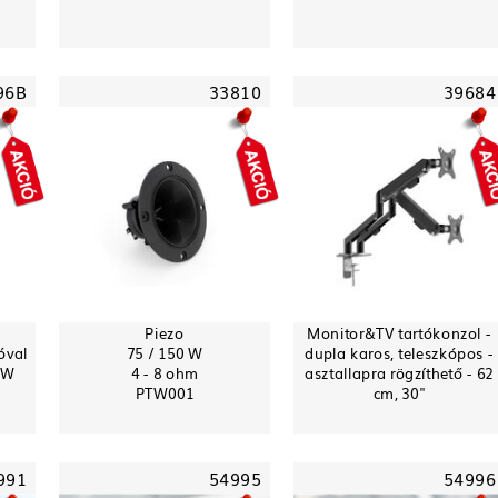
96B
33810
39684
Piezo
Monitor&TV tartókonzol -
óval
75 / 150 W
dupla karos, teleszkópos -
0W
4 - 8 ohm
asztallapra rögzíthető - 62
PTW001
cm, 30"
991
54995
54996