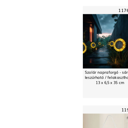
117
Szolár napraforgó - sár
leszúrható / felakaszth
13 x 6,5 x 35 cm
11