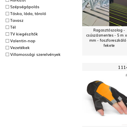
Szépségápolás
Táska, láda, tároló
Tavasz
Tél
Ragasztószalag -
TV kiegészítők
csúszásmentes - 5 m x
mm - foszforeszkáló
Valentin-nap
fekete
Vezetékek
Villamossági szerelvények
111