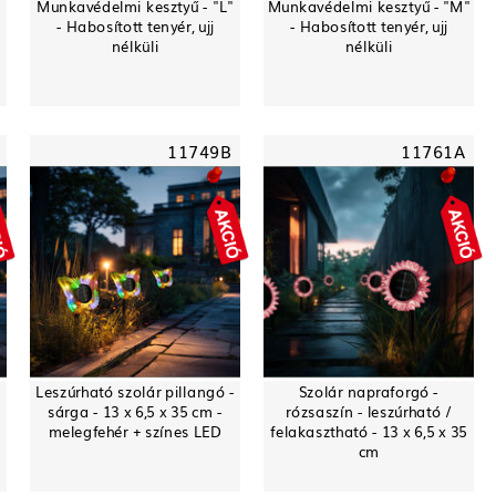
Munkavédelmi kesztyű - "L"
Munkavédelmi kesztyű - "M"
- Habosított tenyér, ujj
- Habosított tenyér, ujj
nélküli
nélküli
11749B
11761A
-
Leszúrható szolár pillangó -
Szolár napraforgó -
sárga - 13 x 6,5 x 35 cm -
rózsaszín - leszúrható /
melegfehér + színes LED
felakasztható - 13 x 6,5 x 35
cm