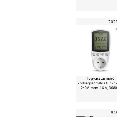
202
Fogyasztásmérő
költségszámítás funkci
240V, max. 16 A, 368
54