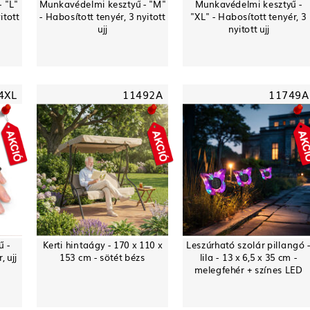
 "L"
Munkavédelmi kesztyű - "M"
Munkavédelmi kesztyű -
itott
- Habosított tenyér, 3 nyitott
"XL" - Habosított tenyér, 3
ujj
nyitott ujj
4XL
11492A
11749A
ű -
Kerti hintaágy - 170 x 110 x
Leszúrható szolár pillangó 
 ujj
153 cm - sötét bézs
lila - 13 x 6,5 x 35 cm -
melegfehér + színes LED