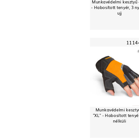
Munkavédelmi kesztyű -
- Habosított tenyér, 3 ny
ujj
1114
Munkavédelmi keszty
"XL" - Habosított tenyér,
nélküli