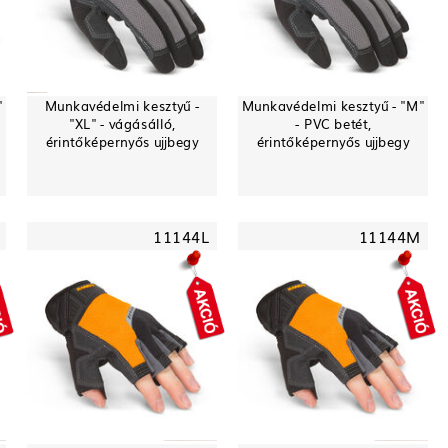
"
Munkavédelmi kesztyű -
Munkavédelmi kesztyű - "M"
"XL" - vágásálló,
- PVC betét,
érintőképernyős ujjbegy
érintőképernyős ujjbegy
11144L
11144M