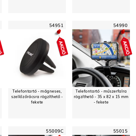
54951
54990
Telefontartó - mágneses,
Telefontartó - műszerfalra
szellőzőrácsra rögzíthető -
rögzíthető - 35 x 82 x 15 mm
fekete
- fekete
55009C
55015