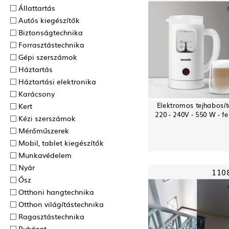
Állattartás
Autós kiegészítők
Biztonságtechnika
Forrasztás­technika
Gépi szerszámok
Háztartás
Háztartási elektronika
Karácsony
Elektromos tejhabosít
Kert
220 - 240V - 550 W - fe
Kézi szerszámok
Mérőműszerek
Mobil, tablet kiegészítők
Munkavédelem
Nyár
110
Ősz
Otthoni hangtechnika
Otthon világítástechnika
Ragasztás­technika
Ruházat