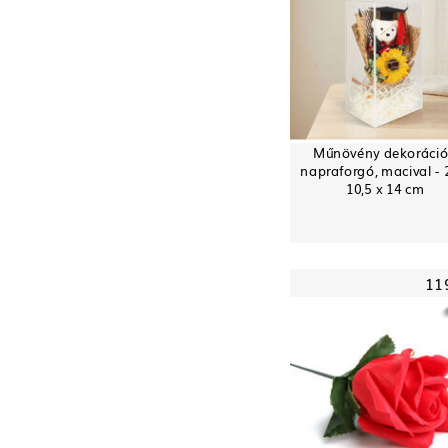
Műnövény dekoráció
napraforgó, macival - 
10,5 x 14 cm
11