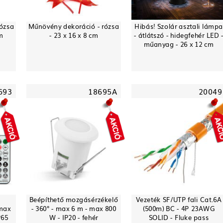
rózsa
Műnövény dekoráció - rózsa
Hibás! Szolár asztali lámpa
cm
- 23 x 16 x 8 cm
- átlátszó - hidegfehér LED 
műanyag - 26 x 12 cm
693
18695A
20049
Beépíthető mozgásérzékelő
Vezeték SF/UTP fali Cat.6A
 max
- 360° - max 6 m - max 800
(500m) BC - 4P 23AWG
P65
W - IP20 - fehér
SOLID - Fluke pass