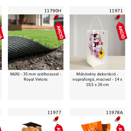
11790H
11971
Műfű - 35 mm szálhosszal -
Műnövény dekoráció -
Royal Velora
napraforgó, macival - 14 x
10,5 x 26 cm
11977
11978A