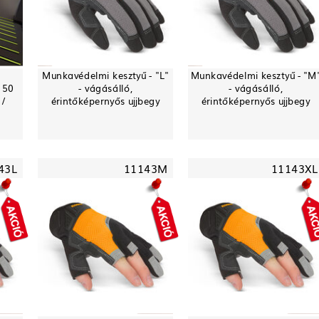
Munkavédelmi kesztyű - "L"
Munkavédelmi kesztyű - "M
 50
- vágásálló,
- vágásálló,
 /
érintőképernyős ujjbegy
érintőképernyős ujjbegy
43L
11143M
11143XL