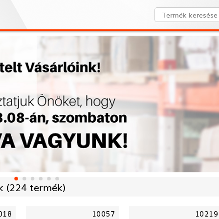
 (
224 termék)
018
10057
10219