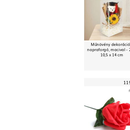
Műnövény dekoráció
napraforgó, macival - 
10,5 x 14 cm
11