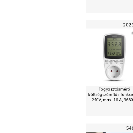
202
Fogyasztásmérő
költségszámítás funkci
240V, max. 16 A, 368
54