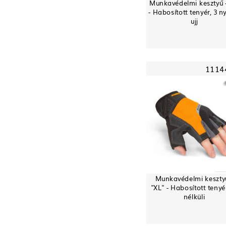
Munkavédelmi kesztyű -
- Habosított tenyér, 3 ny
ujj
1114
Munkavédelmi keszty
"XL" - Habosított tenyér,
nélküli