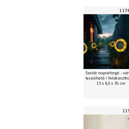
117
Szolár napraforgó - sár
leszúrható / felakaszth
13 x 6,5 x 35 cm
11