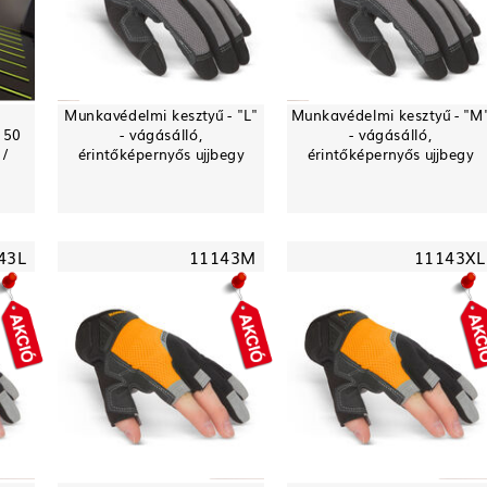
Munkavédelmi kesztyű - "L"
Munkavédelmi kesztyű - "M
 50
- vágásálló,
- vágásálló,
 /
érintőképernyős ujjbegy
érintőképernyős ujjbegy
43L
11143M
11143XL