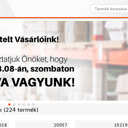
 (
224 termék)
018
10057
10219