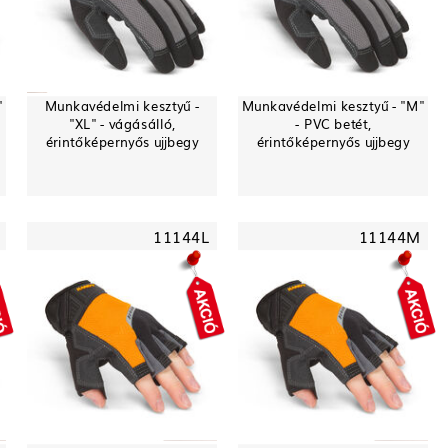
"
Munkavédelmi kesztyű -
Munkavédelmi kesztyű - "M"
"XL" - vágásálló,
- PVC betét,
érintőképernyős ujjbegy
érintőképernyős ujjbegy
11144L
11144M