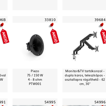
96B
33810
39684
Piezo
Monitor&TV tartókonzol -
óval
75 / 150 W
dupla karos, teleszkópos -
0W
4 - 8 ohm
asztallapra rögzíthető - 62
PTW001
cm, 30"
991
54995
54996