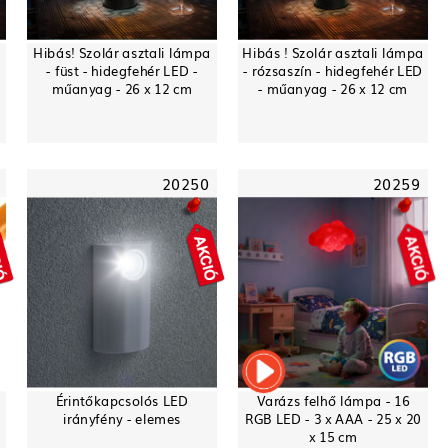
Hibás! Szolár asztali lámpa
Hibás ! Szolár asztali lámpa
-
- füst - hidegfehér LED -
- rózsaszín - hidegfehér LED
műanyag - 26 x 12 cm
- műanyag - 26 x 12 cm
20250
20259
Érintőkapcsolós LED
Varázs felhő lámpa - 16
irányfény - elemes
RGB LED - 3 x AAA - 25 x 20
x 15 cm