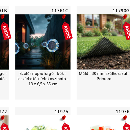
61B
11761C
11790G
ga -
Szolár napraforgó - kék -
Műfű - 30 mm szálhosszal -
ató -
leszúrható / felakasztható -
Primora
13 x 6,5 x 35 cm
972
11975
11976