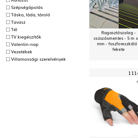
Szépségápolás
Táska, láda, tároló
Tavasz
Tél
Ragasztószalag -
TV kiegészítők
csúszásmentes - 5 m x
mm - foszforeszkáló
Valentin-nap
fekete
Vezetékek
Villamossági szerelvények
111