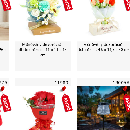
 -
Műnövény dekoráció -
Műnövény dekoráció -
26 x
illatos rózsa - 11 x 11 x 14
tulipán - 24,5 x 11,5 x 40 cm
cm
979
11980
13005A