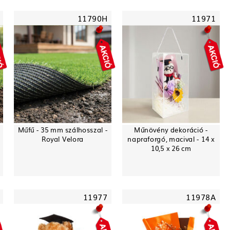
11790H
11971
Műfű - 35 mm szálhosszal -
Műnövény dekoráció -
Royal Velora
napraforgó, macival - 14 x
10,5 x 26 cm
11977
11978A