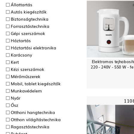
Állattartás
Autós kiegészítők
Biztonságtechnika
Forrasztás­technika
Gépi szerszámok
Háztartás
Háztartási elektronika
Karácsony
Elektromos tejhabosít
Kert
220 - 240V - 550 W - fe
Kézi szerszámok
Mérőműszerek
Mobil, tablet kiegészítők
Munkavédelem
Nyár
110
Ősz
Otthoni hangtechnika
Otthon világítástechnika
Ragasztás­technika
Ruházat