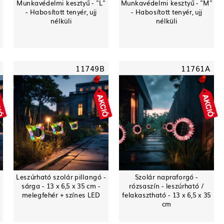
Munkavédelmi kesztyű - "L"
Munkavédelmi kesztyű - "M"
- Habosított tenyér, ujj
- Habosított tenyér, ujj
nélküli
nélküli
11749B
11761A
-
Leszúrható szolár pillangó -
Szolár napraforgó -
sárga - 13 x 6,5 x 35 cm -
rózsaszín - leszúrható /
melegfehér + színes LED
felakasztható - 13 x 6,5 x 35
cm