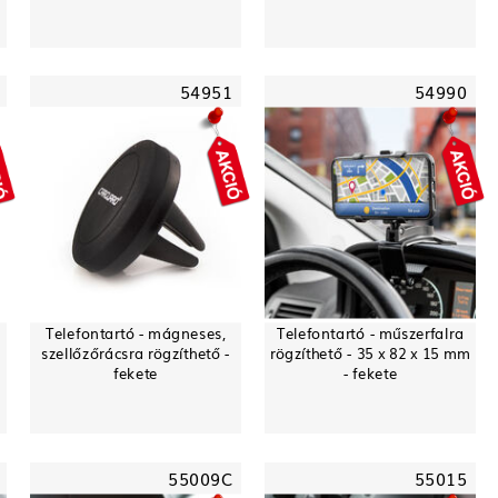
54951
54990
Telefontartó - mágneses,
Telefontartó - műszerfalra
szellőzőrácsra rögzíthető -
rögzíthető - 35 x 82 x 15 mm
fekete
- fekete
55009C
55015