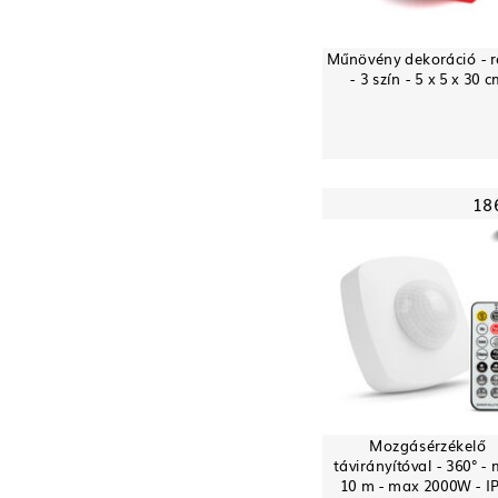
Műnövény dekoráció - 
- 3 szín - 5 x 5 x 30 
18
Mozgásérzékelő
távirányítóval - 360° -
10 m - max 2000W - I