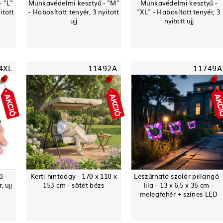
 "L"
Munkavédelmi kesztyű - "M"
Munkavédelmi kesztyű -
itott
- Habosított tenyér, 3 nyitott
"XL" - Habosított tenyér, 3
ujj
nyitott ujj
4XL
11492A
11749A
ű -
Kerti hintaágy - 170 x 110 x
Leszúrható szolár pillangó 
 ujj
153 cm - sötét bézs
lila - 13 x 6,5 x 35 cm -
melegfehér + színes LED