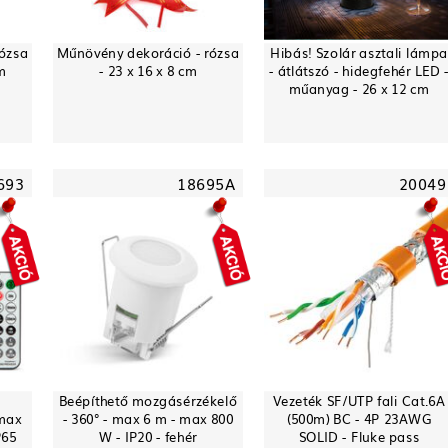
rózsa
Műnövény dekoráció - rózsa
Hibás! Szolár asztali lámpa
cm
- 23 x 16 x 8 cm
- átlátszó - hidegfehér LED 
műanyag - 26 x 12 cm
693
18695A
20049
Beépíthető mozgásérzékelő
Vezeték SF/UTP fali Cat.6A
 max
- 360° - max 6 m - max 800
(500m) BC - 4P 23AWG
P65
W - IP20 - fehér
SOLID - Fluke pass