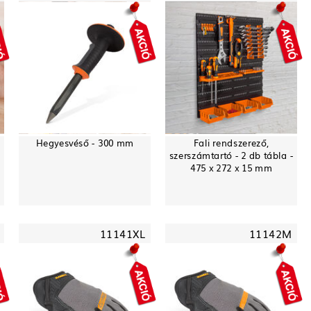
Hegyesvéső - 300 mm
Fali rendszerező,
szerszámtartó - 2 db tábla -
475 x 272 x 15 mm
11141XL
11142M