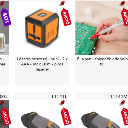
ó -
Lézeres szintező - mini - 2 x
Fluxpen - folyadék adagoló
hér
AAA - max 10 m - piros
toll
lézerrel
88C
11141L
11141M